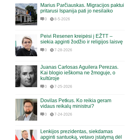
Marius Parčiauskas. Migracijos paktui
pritarusi Ispanija pati jo nesilaiko
0
8-5-2026
Peivi Resenen kreipėsi į EŽTT –
siekia apginti žodžio ir religijos laisvę
0
7-28-2026
Juanas Carlosas Aguilera Perezas.
Kai blogio ieškoma ne žmoguje, o
kultūroje
0
7-25-2026
Dovilas Petkus. Ko reikia geram
vidaus reikalų ministrui?
0
7-24-2026
Lenkijos prezidentas, siekdamas
apginti santuoką, vetavo įstatymą dėl