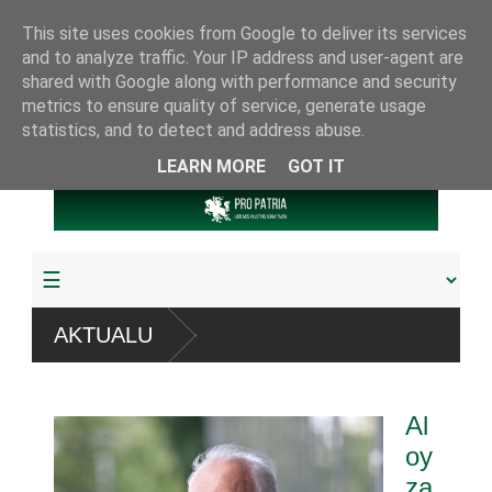
This site uses cookies from Google to deliver its services
and to analyze traffic. Your IP address and user-agent are
shared with Google along with performance and security
metrics to ensure quality of service, generate usage
statistics, and to detect and address abuse.
LEARN MORE
GOT IT
stemų
AKTUALU
ta arba pagrobta daugiau
Al
muoju referendumu
oy
za
 knygų