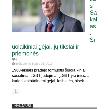
s
Sa
ia pat. referendumui dėl
kal
as
.
Ši
uolaikiniai gėjai, jų tikslai ir
priemonės
6
trečiadienis, liepos 01, 2015
1960-aisiais pradėjo formuotis šiuolaikiniai
socialiniai LGBT judėjimai (LGBT yra inicialai,
kuriais apibūdinami gėjai, lesbietės, bisek...
1
NAUJAUSI