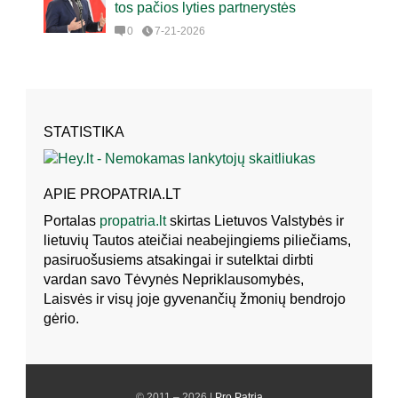
tos pačios lyties partnerystės
0
7-21-2026
STATISTIKA
APIE PROPATRIA.LT
Portalas
propatria.lt
skirtas Lietuvos Valstybės ir
lietuvių Tautos ateičiai neabejingiems piliečiams,
pasiruošusiems atsakingai ir sutelktai dirbti
vardan savo Tėvynės Nepriklausomybės,
Laisvės ir visų joje gyvenančių žmonių bendrojo
gėrio.
© 2011 – 2026 |
Pro Patria