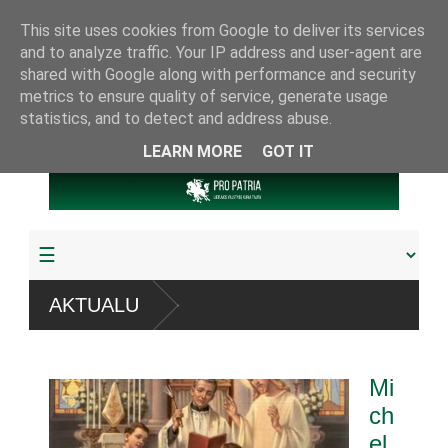
This site uses cookies from Google to deliver its services
and to analyze traffic. Your IP address and user-agent are
shared with Google along with performance and security
metrics to ensure quality of service, generate usage
statistics, and to detect and address abuse.
LEARN MORE
GOT IT
“ sistemų
AKTUALU
udyta arba pagrobta daugiau
Mi
riamuoju referendumu
ch
el
jos knygų