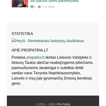
tos pačios lyties partnerystės
0
7-21-2026
STATISTIKA
APIE PROPATRIA.LT
Portalas
propatria.lt
skirtas Lietuvos Valstybės ir
lietuvių Tautos ateičiai neabejingiems piliečiams,
pasiruošusiems atsakingai ir sutelktai dirbti
vardan savo Tėvynės Nepriklausomybės,
Laisvės ir visų joje gyvenančių žmonių bendrojo
gėrio.
© 2011 – 2026 |
Pro Patria