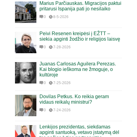
Marius Parčiauskas. Migracijos paktui
pritarusi Ispanija pati jo nesilaiko
0
8-5-2026
Peivi Resenen kreipėsi į EŽTT –
siekia apginti žodžio ir religijos laisvę
0
7-28-2026
Juanas Carlosas Aguilera Perezas.
Kai blogio ieškoma ne žmoguje, o
kultūroje
0
7-25-2026
Dovilas Petkus. Ko reikia geram
vidaus reikalų ministrui?
0
7-24-2026
Lenkijos prezidentas, siekdamas
apginti santuoką, vetavo įstatymą dėl