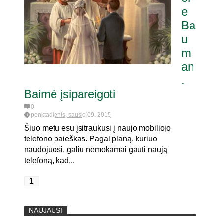
e
Ba
itaria pat. referendumui dėl
joje
u
m
an
.
Baimė įsipareigoti
0
penktadienis, sausio 09, 2015
Šiuo metu esu įsitraukusi į naujo mobiliojo
telefono paieškas. Pagal planą, kuriuo
naudojuosi, galiu nemokamai gauti naują
telefoną, kad...
1
NAUJAUSI