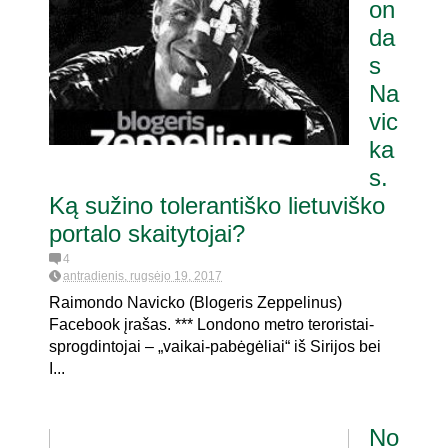
on
da
s
Na
vic
ka
s.
Ką sužino tolerantiško lietuviško
portalo skaitytojai?
4
antradienis, rugsėjo 19, 2017
Raimondo Navicko (Blogeris Zeppelinus)
Facebook įrašas. *** Londono metro teroristai-
sprogdintojai – „vaikai-pabėgėliai“ iš Sirijos bei
I...
No