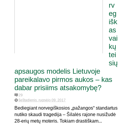
rv
eg
išk
as
vai
kų
tei
sių
apsaugos modelis Lietuvoje
pareikalavo pirmos aukos – kas
dabar prisiims atsakomybę?
29
šeštadienis, rugsėjo 09, 2017
Bediegiant norvegiškosios „pažangos“ standartus
nutiko skaudi tragedija – Šilalės rajone nusižudė
28-erių metų moteris. Tokiam drastiškam...