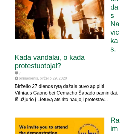
da
s
rendumui dėl
Na
vic
ka
s.
Kada vandalai, o kada
protestuotojai?
7
pirmadienis, birželio 29, 2020
Birželio 27 dienos rytą dažais buvo apipilti
Vilniaus Gaono bei Cemacho Šabado paminklai.
Iš užjūrio į Lietuvą atsirito naujoji protestav...
Ra
im