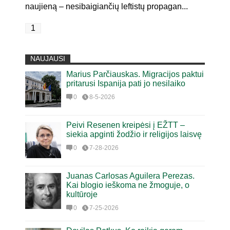
naujieną – nesibaigiančių leftistų propagan...
1
NAUJAUSI
Marius Parčiauskas. Migracijos paktui
pritarusi Ispanija pati jo nesilaiko
0
8-5-2026
Peivi Resenen kreipėsi į EŽTT –
siekia apginti žodžio ir religijos laisvę
0
7-28-2026
Juanas Carlosas Aguilera Perezas.
Kai blogio ieškoma ne žmoguje, o
kultūroje
0
7-25-2026