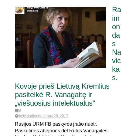
Ra
im
on
da
s
Na
vic
ka
s.
Kovoje prieš Lietuvą Kremlius
pasitelkė R. Vanagaitę ir
„viešuosius intelektualus“
6
ketvirtadienis, liepos 20, 2017
Rusijos URM FB paskyros įrašo nuotr.
Paskutinės abejonės dėl Rūtos Vanagaitės