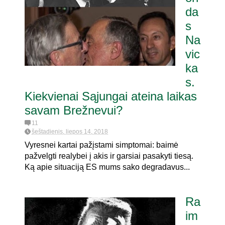
da
s
Na
vic
ka
s.
Kiekvienai Sąjungai ateina laikas
savam Brežnevui?
11
šeštadienis, liepos 14, 2018
Vyresnei kartai pažįstami simptomai: baimė
pažvelgti realybei į akis ir garsiai pasakyti tiesą.
Ką apie situaciją ES mums sako degradavus...
Ra
im