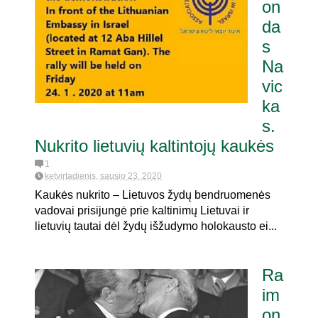
on
da
s
Na
vic
ka
s.
Nukrito lietuvių kaltintojų kaukės
1
ketvirtadienis, sausio 23, 2020
Kaukės nukrito – Lietuvos žydų bendruomenės
vadovai prisijungė prie kaltinimų Lietuvai ir
lietuvių tautai dėl žydų išžudymo holokausto ei...
Ra
im
on