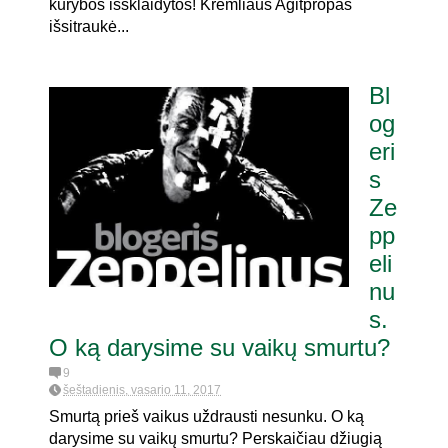
kūrybos išsklaidytos! Kremliaus Agitpropas
išsitraukė...
Bl
og
eri
s
Ze
pp
eli
nu
s.
O ką darysime su vaikų smurtu?
9
šeštadienis, vasario 11, 2017
Smurtą prieš vaikus uždrausti nesunku. O ką
darysime su vaikų smurtu? Perskaičiau džiugią