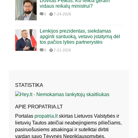
Dovilas Petkus. Ko reikia geram
vidaus reikalų ministrui?
0
7-24-2026
Lenkijos prezidentas, siekdamas
apginti santuoką, vetavo įstatymą dėl
tos pačios lyties partnerystės
0
7-21-2026
STATISTIKA
APIE PROPATRIA.LT
Portalas
propatria.lt
skirtas Lietuvos Valstybės ir
lietuvių Tautos ateičiai neabejingiems piliečiams,
pasiruošusiems atsakingai ir sutelktai dirbti
vardan savo Tėvynės Nepriklausomybės,