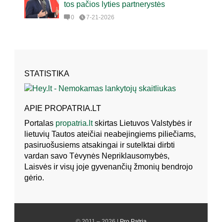
tos pačios lyties partnerystės
0
7-21-2026
STATISTIKA
APIE PROPATRIA.LT
Portalas
propatria.lt
skirtas Lietuvos Valstybės ir
lietuvių Tautos ateičiai neabejingiems piliečiams,
pasiruošusiems atsakingai ir sutelktai dirbti
vardan savo Tėvynės Nepriklausomybės,
Laisvės ir visų joje gyvenančių žmonių bendrojo
gėrio.
© 2011 – 2026 |
Pro Patria