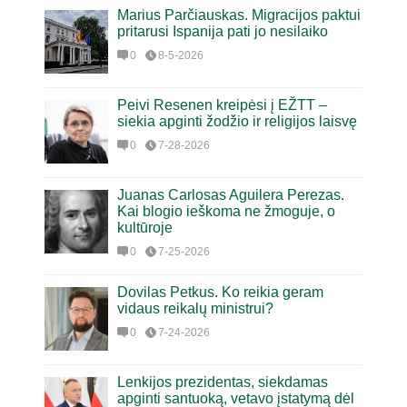
Marius Parčiauskas. Migracijos paktui
pritarusi Ispanija pati jo nesilaiko
0
8-5-2026
Peivi Resenen kreipėsi į EŽTT –
siekia apginti žodžio ir religijos laisvę
0
7-28-2026
Juanas Carlosas Aguilera Perezas.
Kai blogio ieškoma ne žmoguje, o
kultūroje
0
7-25-2026
Dovilas Petkus. Ko reikia geram
vidaus reikalų ministrui?
0
7-24-2026
Lenkijos prezidentas, siekdamas
apginti santuoką, vetavo įstatymą dėl