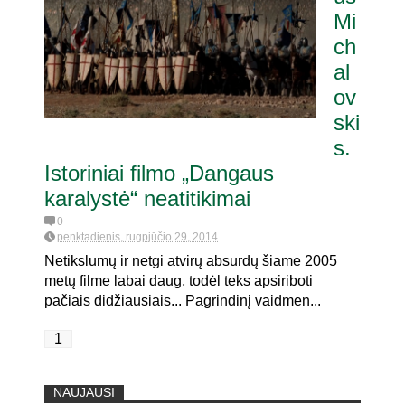
Mi
ch
itaria pat. referendumui dėl
oje
al
ov
ski
s.
Istoriniai filmo „Dangaus
karalystė“ neatitikimai
0
penktadienis, rugpjūčio 29, 2014
Netikslumų ir netgi atvirų absurdų šiame 2005
metų filme labai daug, todėl teks apsiriboti
pačiais didžiausiais... Pagrindinį vaidmen...
1
NAUJAUSI