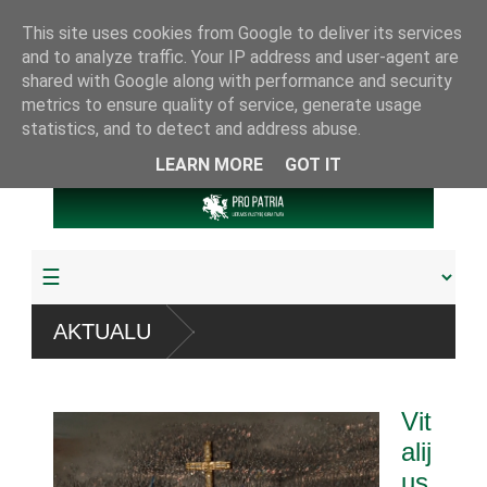
This site uses cookies from Google to deliver its services
and to analyze traffic. Your IP address and user-agent are
shared with Google along with performance and security
metrics to ensure quality of service, generate usage
statistics, and to detect and address abuse.
LEARN MORE
GOT IT
“ sistemų
AKTUALU
udyta arba pagrobta daugiau
Vit
riamuoju referendumu
alij
us
jos knygų