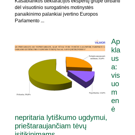
Kasablankos deklaracijos ekspertų grupė dirbanti
dėl visuotinio surogatinės motinystės
panaikinimo palankiai įvertino Europos
Parlamento ...
Ap
kla
us
a:
vis
uo
m
en
ė
nepritaria lytiškumo ugdymui,
prieštaraujančiam tėvų
įsitikinimams