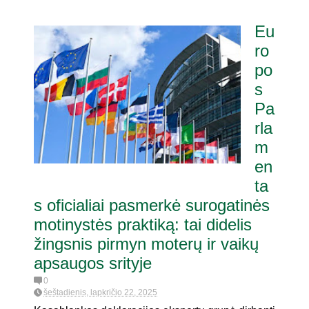
Eu
ro
po
s
Pa
rla
m
en
ta
s oficialiai pasmerkė surogatinės
motinystės praktiką: tai didelis
žingsnis pirmyn moterų ir vaikų
apsaugos srityje
0
šeštadienis, lapkričio 22, 2025