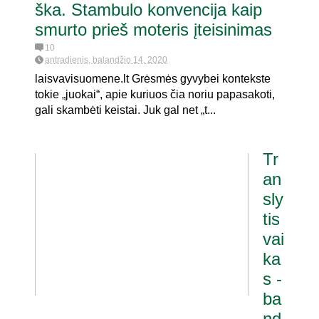
ška. Stambulo konvencija kaip
smurto prieš moteris įteisinimas
10
antradienis, balandžio 14, 2020
laisvavisuomene.lt Grėsmės gyvybei kontekste
tokie „juokai“, apie kuriuos čia noriu papasakoti,
gali skambėti keistai. Juk gal net „t...
Tr
an
sly
tis
vai
ka
s -
ba
nd