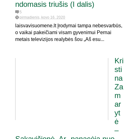
ndomasis triušis (I dalis)
5
pirmadienis, kovo 16, 2020
laisvavisuomene.lt Įrodymai tampa nebesvarbūs,
o vaikai pakeičiami visam gyvenimui Pernai
metais televizijos realybės šou „Aš esu...
Kri
sti
na
Za
m
ar
yt
ė
–
Sakavičienė. Ar „panacėja nuo