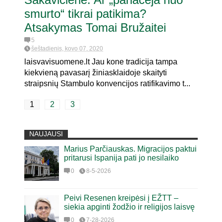
smurto“ tikrai patikima?
Atsakymas Tomai Bružaitei
5
šeštadienis, kovo 07, 2020
laisvavisuomene.lt Jau kone tradicija tampa
kiekvieną pavasarį žiniasklaidoje skaityti
straipsnių Stambulo konvencijos ratifikavimo t...
1
2
3
NAUJAUSI
Marius Parčiauskas. Migracijos paktui
pritarusi Ispanija pati jo nesilaiko
0
8-5-2026
Peivi Resenen kreipėsi į EŽTT –
siekia apginti žodžio ir religijos laisvę
0
7-28-2026