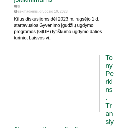
0
sekmadienis, gruodžio 10, 2023
Kilus diskusijoms dėl 2023 m. rugsėjo 1 d.
startavusios Gyvenimo įgūdžių ugdymo
programos (GĮUP) lytiškumo ugdymo dalies
turinio, Laisvos vi...
To
ny
Pe
rki
ns
.
Tr
an
sly