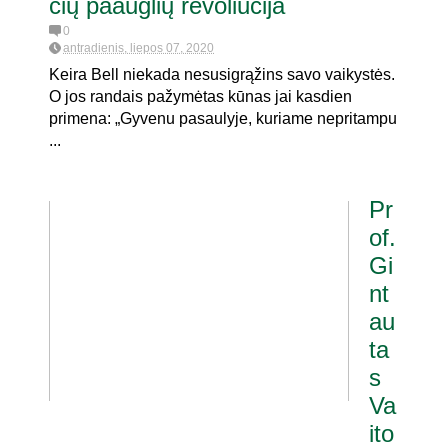
čių paauglių revoliucija
0
antradienis, liepos 07, 2020
Keira Bell niekada nesusigrąžins savo vaikystės.
O jos randais pažymėtas kūnas jai kasdien
primena: „Gyvenu pasaulyje, kuriame nepritampu
...
Pr
of.
Gi
nt
au
ta
s
Va
ito