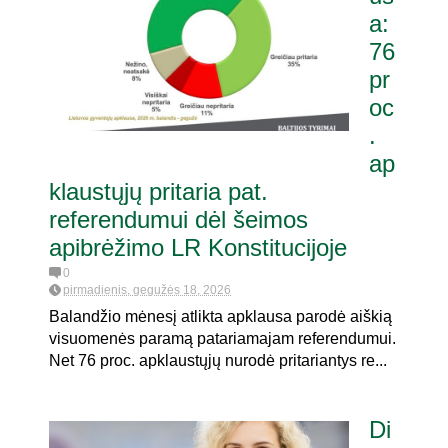
a:
76
dumui dėl
pr
oc
.
ap
klaustųjų pritaria pat.
referendumui dėl šeimos
apibrėžimo LR Konstitucijoje
0
pirmadienis, gegužės 18, 2026
Balandžio mėnesį atlikta apklausa parodė aiškią
visuomenės paramą patariamajam referendumui.
Net 76 proc. apklaustųjų nurodė pritariantys re...
Di