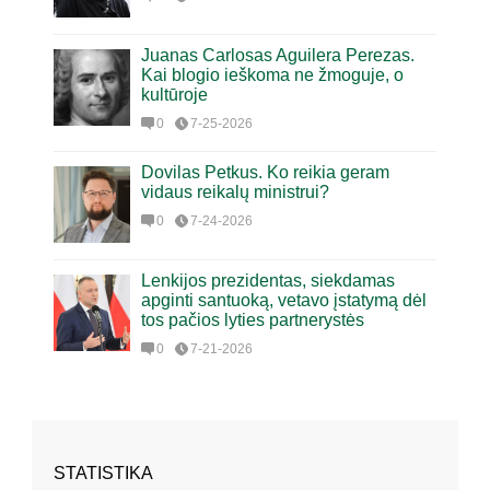
Juanas Carlosas Aguilera Perezas.
Kai blogio ieškoma ne žmoguje, o
kultūroje
0
7-25-2026
Dovilas Petkus. Ko reikia geram
vidaus reikalų ministrui?
0
7-24-2026
Lenkijos prezidentas, siekdamas
apginti santuoką, vetavo įstatymą dėl
tos pačios lyties partnerystės
0
7-21-2026
STATISTIKA