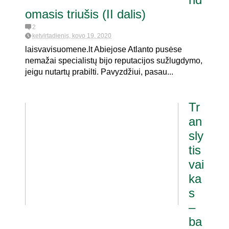
omasis triušis (II dalis)
2
ketvirtadienis, kovo 19, 2020
laisvavisuomene.lt Abiejose Atlanto pusėse
nemažai specialistų bijo reputacijos sužlugdymo,
jeigu nutartų prabilti. Pavyzdžiui, pasau...
Tr
an
sly
tis
vai
ka
s
–
ba