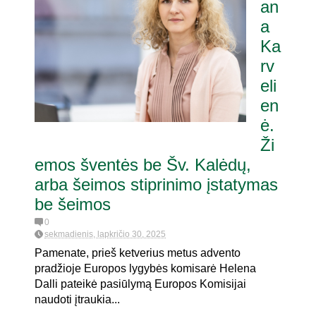
an
a
Ka
rv
eli
en
ė.
Ži
emos šventės be Šv. Kalėdų,
arba šeimos stiprinimo įstatymas
be šeimos
0
sekmadienis, lapkričio 30, 2025
Pamenate, prieš ketverius metus advento
pradžioje Europos lygybės komisarė Helena
Dalli pateikė pasiūlymą Europos Komisijai
naudoti įtraukia...