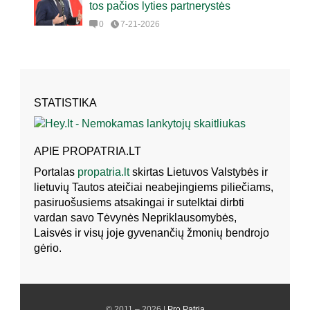
tos pačios lyties partnerystės
0
7-21-2026
STATISTIKA
APIE PROPATRIA.LT
Portalas
propatria.lt
skirtas Lietuvos Valstybės ir
lietuvių Tautos ateičiai neabejingiems piliečiams,
pasiruošusiems atsakingai ir sutelktai dirbti
vardan savo Tėvynės Nepriklausomybės,
Laisvės ir visų joje gyvenančių žmonių bendrojo
gėrio.
© 2011 – 2026 |
Pro Patria