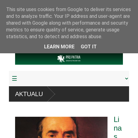
This site uses cookies from Google to deliver its services
and to analyze traffic. Your IP address and user-agent are
shared with Google along with performance and security
metrics to ensure quality of service, generate usage
statistics, and to detect and address abuse.
LEARN MORE
GOT IT
t“ sistemų
AKTUALU
žudyta arba pagrobta daugiau
Li
ariamuoju referendumu
na
s
ijos knygų