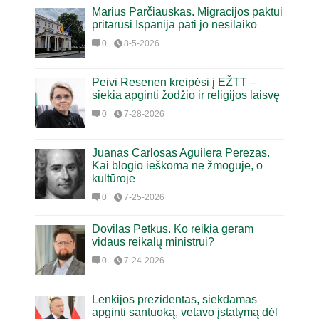
Marius Parčiauskas. Migracijos paktui
pritarusi Ispanija pati jo nesilaiko
0
8-5-2026
Peivi Resenen kreipėsi į EŽTT –
siekia apginti žodžio ir religijos laisvę
0
7-28-2026
Juanas Carlosas Aguilera Perezas.
Kai blogio ieškoma ne žmoguje, o
kultūroje
0
7-25-2026
Dovilas Petkus. Ko reikia geram
vidaus reikalų ministrui?
0
7-24-2026
Lenkijos prezidentas, siekdamas
apginti santuoką, vetavo įstatymą dėl