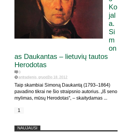
Ko
jal
ritaria pat. referendumui dėl
joje
a.
Si
m
on
as Daukantas – lietuvių tautos
Herodotas
0
antradienis, gruodžio 18, 2012
Taip skambiai Simoną Daukantą (1793–1864)
pavadino tikrai ne šio straipsnio autorius. „Iš seno
mylimas, mūsų Herodotas“, – skaitydamas ...
1
NAUJAUSI