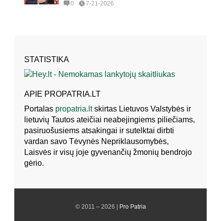
0
7-21-2026
STATISTIKA
APIE PROPATRIA.LT
Portalas
propatria.lt
skirtas Lietuvos Valstybės ir
lietuvių Tautos ateičiai neabejingiems piliečiams,
pasiruošusiems atsakingai ir sutelktai dirbti
vardan savo Tėvynės Nepriklausomybės,
Laisvės ir visų joje gyvenančių žmonių bendrojo
gėrio.
© 2011 – 2026 |
Pro Patria