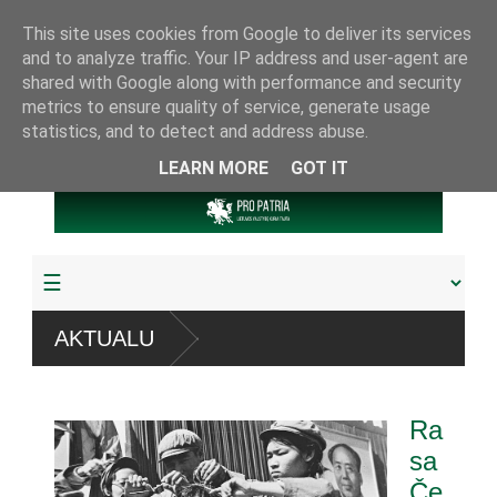
This site uses cookies from Google to deliver its services
and to analyze traffic. Your IP address and user-agent are
shared with Google along with performance and security
metrics to ensure quality of service, generate usage
statistics, and to detect and address abuse.
LEARN MORE
GOT IT
“ sistemų
AKTUALU
udyta arba pagrobta daugiau
Ra
riamuoju referendumu
sa
Če
jos knygų