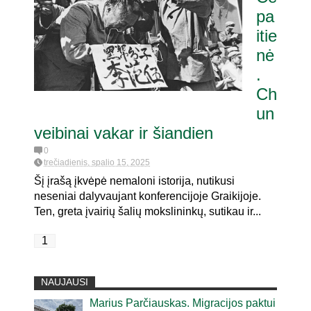
pa
itie
itaria pat. referendumui dėl
oje
nė
.
Ch
un
veibinai vakar ir šiandien
0
trečiadienis, spalio 15, 2025
Šį įrašą įkvėpė nemaloni istorija, nutikusi
neseniai dalyvaujant konferencijoje Graikijoje.
Ten, greta įvairių šalių mokslininkų, sutikau ir...
1
NAUJAUSI
Marius Parčiauskas. Migracijos paktui