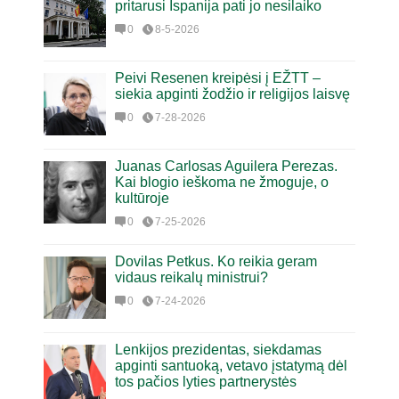
pritarusi Ispanija pati jo nesilaiko
0
8-5-2026
Peivi Resenen kreipėsi į EŽTT –
siekia apginti žodžio ir religijos laisvę
0
7-28-2026
Juanas Carlosas Aguilera Perezas.
Kai blogio ieškoma ne žmoguje, o
kultūroje
0
7-25-2026
Dovilas Petkus. Ko reikia geram
vidaus reikalų ministrui?
0
7-24-2026
Lenkijos prezidentas, siekdamas
apginti santuoką, vetavo įstatymą dėl
tos pačios lyties partnerystės