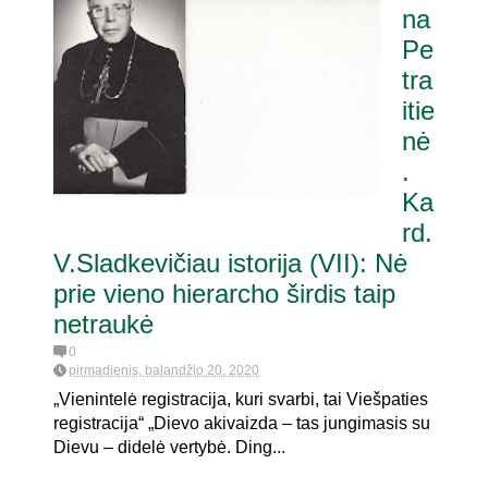
na
Pe
tra
itie
nė
.
Ka
rd.
V.Sladkevičiau istorija (VII): Nė
prie vieno hierarcho širdis taip
netraukė
0
pirmadienis, balandžio 20, 2020
„Vienintelė registracija, kuri svarbi, tai Viešpaties
registracija“ „Dievo akivaizda – tas jungimasis su
Dievu – didelė vertybė. Ding...