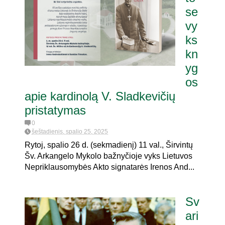
se
vy
ks
kn
yg
os
apie kardinolą V. Sladkevičių
pristatymas
0
šeštadienis, spalio 25, 2025
Rytoj, spalio 26 d. (sekmadienį) 11 val., Širvintų
Šv. Arkangelo Mykolo bažnyčioje vyks Lietuvos
Nepriklausomybės Akto signatarės Irenos And...
Sv
ari