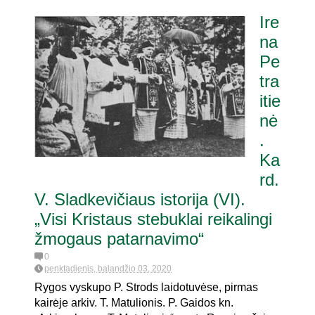
Ire
na
Pe
tra
itie
nė
.
Ka
rd.
V. Sladkevičiaus istorija (VI).
„Visi Kristaus stebuklai reikalingi
žmogaus patarnavimo“
0
penktadienis, balandžio 03, 2020
Rygos vyskupo P. Strods laidotuvėse, pirmas
kairėje arkiv. T. Matulionis. P. Gaidos kn.