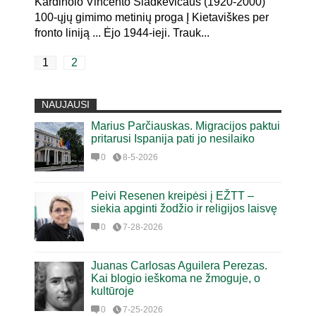
Kardinolo Vincento Sladkevičaus (1920-2000)
100-ųjų gimimo metinių proga Į Kietaviškes per
fronto liniją ... Ėjo 1944-ieji. Trauk...
1
2
NAUJAUSI
Marius Parčiauskas. Migracijos paktui
pritarusi Ispanija pati jo nesilaiko
0
8-5-2026
Peivi Resenen kreipėsi į EŽTT –
siekia apginti žodžio ir religijos laisvę
0
7-28-2026
Juanas Carlosas Aguilera Perezas.
Kai blogio ieškoma ne žmoguje, o
kultūroje
0
7-25-2026