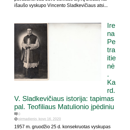
išaušo vyskupo Vincento Sladkevičiaus atsi...
Ire
na
Pe
tra
itie
nė
.
Ka
rd.
V. Sladkevičiaus istorija: tapimas
pal. Teofiliaus Matulionio įpėdiniu
0
pirmadienis, kovo 16, 2020
1957 m. gruodžio 25 d. konsekruotas vyskupas