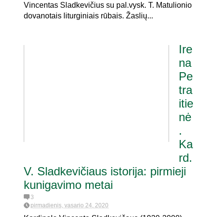
Vincentas Sladkevičius su pal.vysk. T. Matulionio
dovanotais liturginiais rūbais. Žaslių...
Ire
na
Pe
tra
itie
nė
.
Ka
rd.
V. Sladkevičiaus istorija: pirmieji
kunigavimo metai
3
pirmadienis, vasario 24, 2020