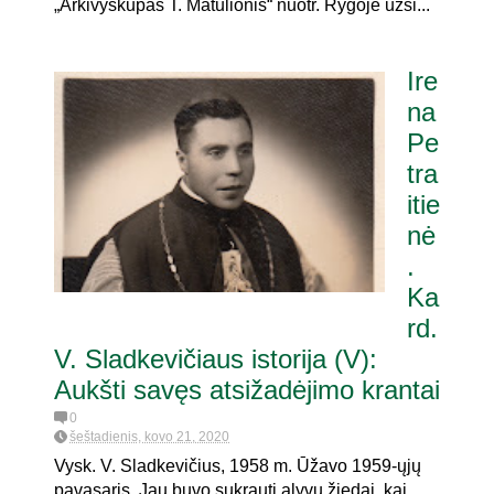
„Arkivyskupas T. Matulionis“ nuotr. Rygoje užsi...
Ire
na
Pe
tra
itie
nė
.
Ka
rd.
V. Sladkevičiaus istorija (V):
Aukšti savęs atsižadėjimo krantai
0
šeštadienis, kovo 21, 2020
Vysk. V. Sladkevičius, 1958 m. Ūžavo 1959-ųjų
pavasaris. Jau buvo sukrauti alyvų žiedai, kai