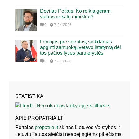
Dovilas Petkus. Ko reikia geram
vidaus reikalų ministrui?
0
7-24-2026
Lenkijos prezidentas, siekdamas
apginti santuoką, vetavo įstatymą dėl
tos pačios lyties partnerystės
0
7-21-2026
STATISTIKA
APIE PROPATRIA.LT
Portalas
propatria.lt
skirtas Lietuvos Valstybės ir
lietuvių Tautos ateičiai neabejingiems piliečiams,