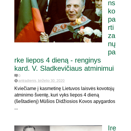
ns
ko
pa
rti
za
nų
pa
rke liepos 4 dieną - renginys
kard. V. Sladkevičiaus atminimui
0
antradienis, birželio 30, 2020
Kviečiame į kasmetinę Lietuvos laisvės kovotojų
atminimo šventę, kuri vyks liepos 4 dieną
(šeštadienį) Mūšios Didžiosios Kovos apygardos
...
Ire