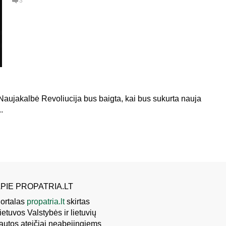
3
. Naujakalbė Revoliucija bus baigta, kai bus sukurta nauja
.
PIE PROPATRIA.LT
ortalas
propatria.lt
skirtas
ietuvos Valstybės ir lietuvių
autos ateičiai neabejingiems