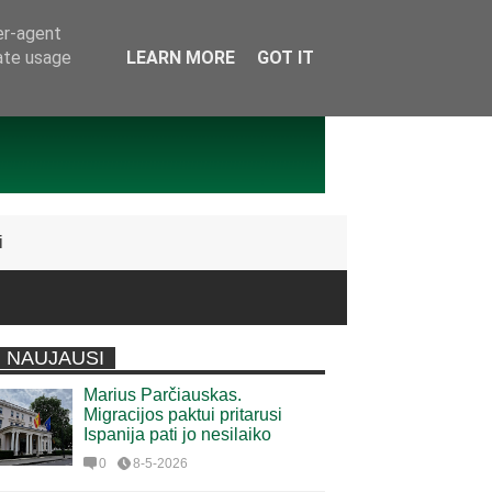
er-agent
rate usage
LEARN MORE
GOT IT
i
NAUJAUSI
Marius Parčiauskas.
Migracijos paktui pritarusi
Ispanija pati jo nesilaiko
0
8-5-2026