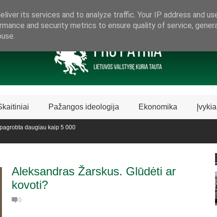
ARAMA LIETUVIŠKAI LIETUVAI
liver its services and to analyze traffic. Your IP address and us
rmance and security metrics to ensure quality of service, gene
buse.
Skaitiniai
Pažangos ideologija
Ekonomika
Įvykia
obta daugiau kaip 5 000
oje sustabdė Biblijos knygų
Aleksandras Žarskus. Glūdėti ar
kovoti?
0