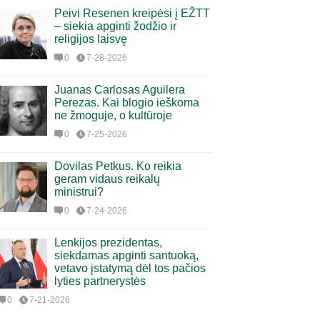
Peivi Resenen kreipėsi į EŽTT
– siekia apginti žodžio ir
religijos laisvę
0
7-28-2026
Juanas Carlosas Aguilera
Perezas. Kai blogio ieškoma
ne žmoguje, o kultūroje
0
7-25-2026
Dovilas Petkus. Ko reikia
geram vidaus reikalų
ministrui?
0
7-24-2026
Lenkijos prezidentas,
siekdamas apginti santuoką,
vetavo įstatymą dėl tos pačios
lyties partnerystės
0
7-21-2026