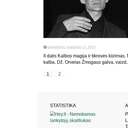
antradienis, rugpjūčio 13, 2013
II dalis Kalbos magija ir tikrovės kūrimas
kalba. Dž. Orvelas Žmogaus galva, vaizd..
1
2
STATISTIKA
A
P
L
T