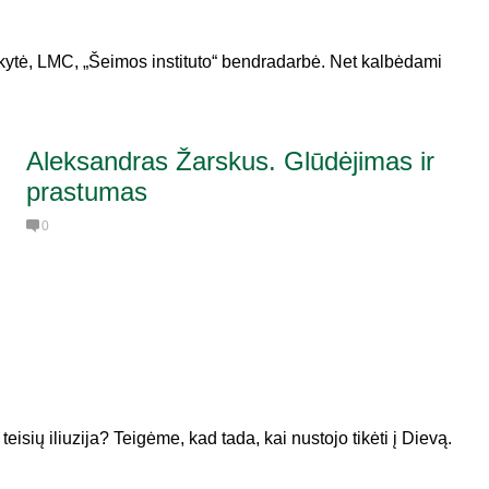
ikytė, LMC, „Šeimos instituto“ bendradarbė. Net kalbėdami
Aleksandras Žarskus. Glūdėjimas ir
prastumas
0
teisių iliuzija? Teigėme, kad tada, kai nustojo tikėti į Dievą.