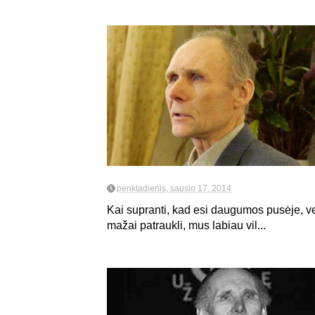
penktadienis, sausio 17, 2014
Kai supranti, kad esi daugumos pusėje, ve
mažai patraukli, mus labiau vil...