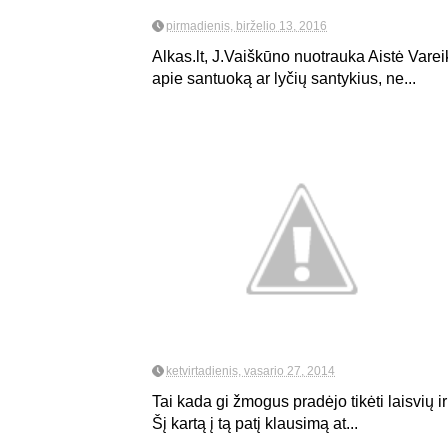
pirmadienis, birželio 13, 2016
Alkas.lt, J.Vaiškūno nuotrauka Aistė Vare
apie santuoką ar lyčių santykius, ne...
ketvirtadienis, vasario 27, 2014
Tai kada gi žmogus pradėjo tikėti laisvių ir 
Šį kartą į tą patį klausimą at...