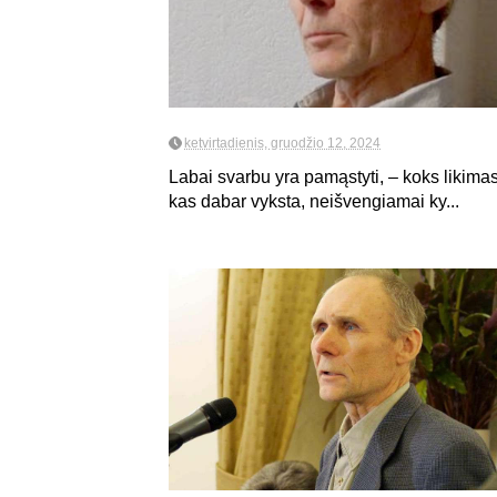
ketvirtadienis, gruodžio 12, 2024
Labai svarbu yra pamąstyti, – koks likimas 
kas dabar vyksta, neišvengiamai ky...