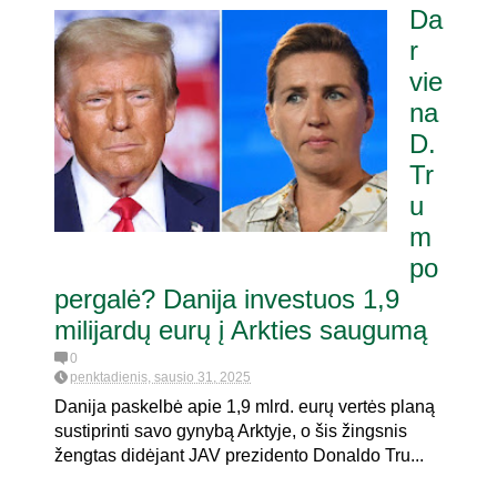
Da
r
vie
na
D.
Tr
u
m
po
pergalė? Danija investuos 1,9
milijardų eurų į Arkties saugumą
0
penktadienis, sausio 31, 2025
Danija paskelbė apie 1,9 mlrd. eurų vertės planą
sustiprinti savo gynybą Arktyje, o šis žingsnis
žengtas didėjant JAV prezidento Donaldo Tru...