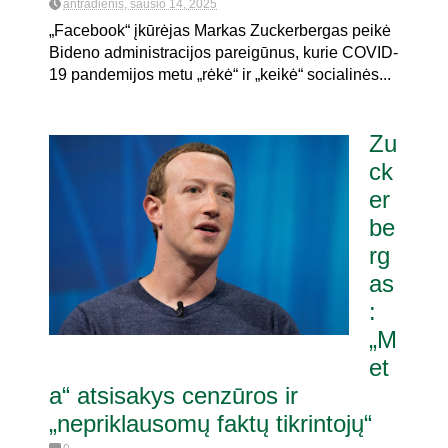
antradienis, sausio 14, 2025
„Facebook“ įkūrėjas Markas Zuckerbergas peikė
Bideno administracijos pareigūnus, kurie COVID-
19 pandemijos metu „rėkė“ ir „keikė“ socialinės...
Zu
ck
er
be
rg
as
:
„M
et
a“ atsisakys cenzūros ir
„nepriklausomų faktų tikrintojų“