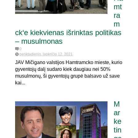
mt
ra
m
ck‘e kiekvienas išrinktas politikas
– musulmonas
0
penktadienis, lapkričio 12, 2021
JAV Mičigano valstijos Hamtramcko mieste, kurio
gyventojų dalį sudaro kiek daugiau nei 50%
musulmonų, ši gyventojų grupė balsavo už save
kai...
M
ar
ke
tin