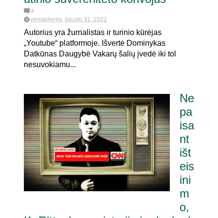
4
pirmadienis, sausio 31, 2022
Autorius yra žurnalistas ir turinio kūrėjas
„Youtube“ platformoje. Išvertė Dominykas
Datkūnas Daugybė Vakarų šalių įvedė iki tol
nesuvokiamu...
Ne
pa
isa
nt
išt
eis
ini
m
o,