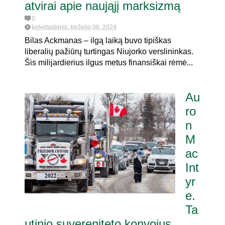
atvirai apie naująjį marksizmą
0
ketvirtadienis, birželio 06, 2024
Bilas Ackmanas – ilgą laiką buvo tipiškas
liberalių pažiūrų turtingas Niujorko verslininkas.
Šis milijardierius ilgus metus finansiškai rėmė...
Au
ro
n
M
ac
Int
yr
e.
Ta
utinio suvereniteto konvojus