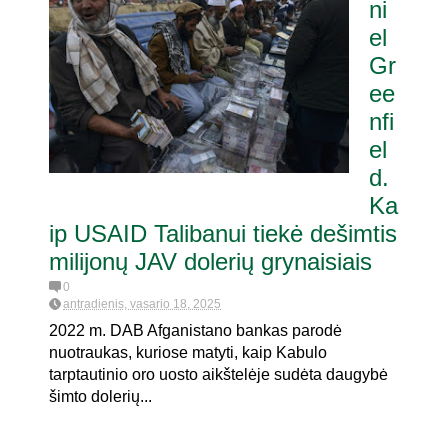
ni
el
Gr
ee
nfi
el
d.
Ka
ip USAID Talibanui tiekė dešimtis
milijonų JAV dolerių grynaisiais
0
antradienis, vasario 18, 2025
2022 m. DAB Afganistano bankas parodė
nuotraukas, kuriose matyti, kaip Kabulo
tarptautinio oro uosto aikštelėje sudėta daugybė
šimto dolerių...