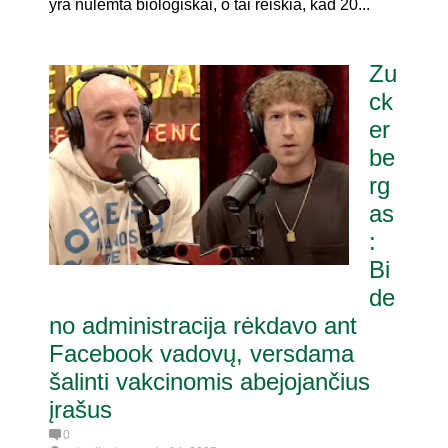
yra nulemta biologiškai, o tai reiškia, kad 20...
Zu
ck
er
be
rg
as
:
Bi
de
no administracija rėkdavo ant
Facebook vadovų, versdama
šalinti vakcinomis abejojančius
įrašus
0