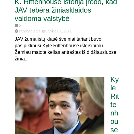
K. Rittenhouse istorija įrodo, kad
JAV tebėra žiniasklaidos
valdoma valstybė
2
ketvirtadienis, gruodžio 02, 2021
JAV žurnalistų klasė švelniai tariant buvo
pasipiktinusi Kyle Rittenhouse išteisinimu.
Žemiau matote kelias antraštes iš didžiausiuose
žinia...
Ky
le
Rit
te
nh
ou
se