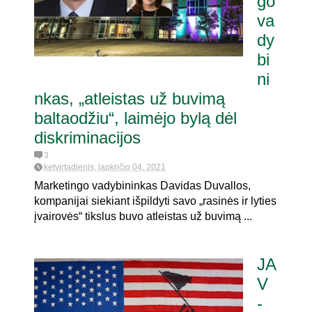
go
va
dy
bi
ni
nkas, „atleistas už buvimą
baltaodžiu“, laimėjo bylą dėl
diskriminacijos
3
ketvirtadienis, lapkričio 04, 2021
Marketingo vadybininkas Davidas Duvallos,
kompanijai siekiant išpildyti savo „rasinės ir lyties
įvairovės“ tikslus buvo atleistas už buvimą ...
JA
V
-