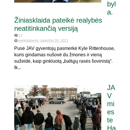
byl
a.
Žiniasklaida pateikė realybės
neatitinkančią versiją
12
penktadienis, lapkričio 26, 2021
Pusė JAV gyventojų pasmerkė Kyle Rittenhouse,
kuris gindamas nušovė du žmones ir vieną
sužeidė, kaip ginkluotą „baltųjų rasės šovinistą“.
Ik...
JA
V
mi
es
te
Ha