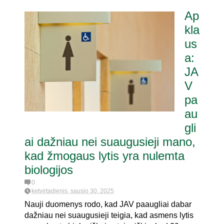
Ap
kla
us
a:
JA
V
pa
au
gli
ai dažniau nei suaugusieji mano,
kad žmogaus lytis yra nulemta
biologijos
0
ketvirtadienis, sausio 30, 2025
Nauji duomenys rodo, kad JAV paaugliai dabar
dažniau nei suaugusieji teigia, kad asmens lytis