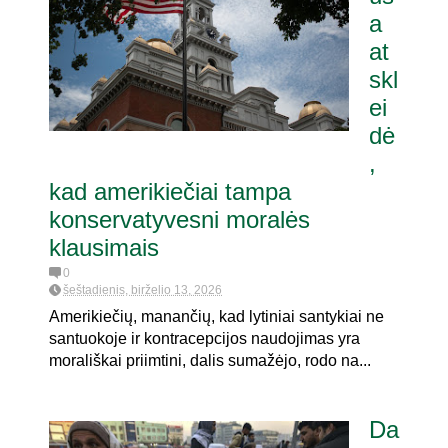
a
at
mui dėl
skl
ei
dė
,
kad amerikiečiai tampa
konservatyvesni moralės
klausimais
0
šeštadienis, birželio 13, 2026
Amerikiečių, manančių, kad lytiniai santykiai ne
santuokoje ir kontracepcijos naudojimas yra
morališkai priimtini, dalis sumažėjo, rodo na...
Da