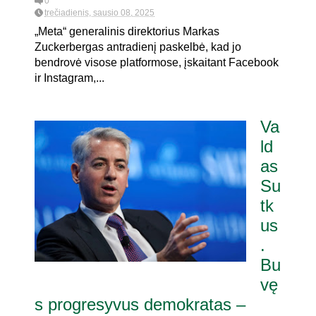
0
trečiadienis, sausio 08, 2025
„Meta“ generalinis direktorius Markas
Zuckerbergas antradienį paskelbė, kad jo
bendrovė visose platformose, įskaitant Facebook
ir Instagram,...
Va
ld
as
Su
tk
us
.
Bu
vę
s progresyvus demokratas –