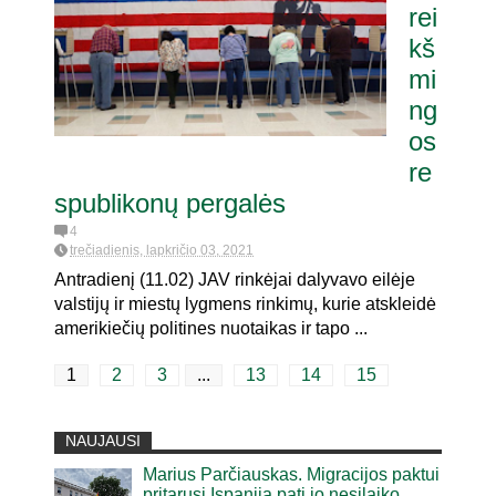
rei
kš
mi
ng
os
re
spublikonų pergalės
4
trečiadienis, lapkričio 03, 2021
Antradienį (11.02) JAV rinkėjai dalyvavo eilėje
valstijų ir miestų lygmens rinkimų, kurie atskleidė
amerikiečių politines nuotaikas ir tapo ...
1
2
3
...
13
14
15
NAUJAUSI
Marius Parčiauskas. Migracijos paktui
pritarusi Ispanija pati jo nesilaiko