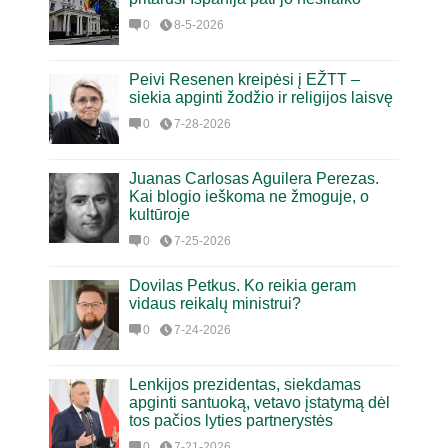
0
8-5-2026
Peivi Resenen kreipėsi į EŽTT –
siekia apginti žodžio ir religijos laisvę
0
7-28-2026
Juanas Carlosas Aguilera Perezas.
Kai blogio ieškoma ne žmoguje, o
kultūroje
0
7-25-2026
Dovilas Petkus. Ko reikia geram
vidaus reikalų ministrui?
0
7-24-2026
Lenkijos prezidentas, siekdamas
apginti santuoką, vetavo įstatymą dėl
tos pačios lyties partnerystės
0
7-21-2026