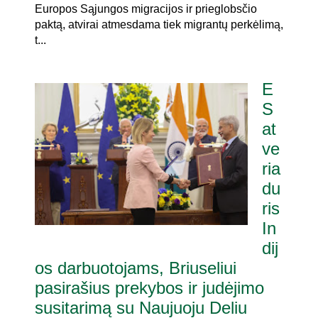
Europos Sąjungos migracijos ir prieglobsčio
paktą, atvirai atmesdama tiek migrantų perkėlimą,
t...
E
S
at
ve
ria
du
ris
In
dij
os darbuotojams, Briuseliui
pasirašius prekybos ir judėjimo
susitarimą su Naujuoju Deliu