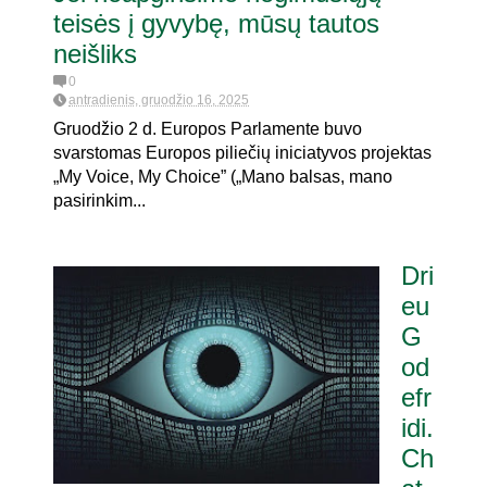
teisės į gyvybę, mūsų tautos
neišliks
0
antradienis, gruodžio 16, 2025
Gruodžio 2 d. Europos Parlamente buvo
svarstomas Europos piliečių iniciatyvos projektas
„My Voice, My Choice” („Mano balsas, mano
pasirinkim...
Dri
eu
G
od
efr
idi.
Ch