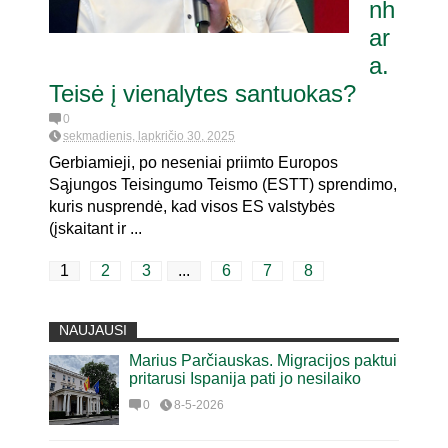
nh
ar
a.
Teisė į vienalytes santuokas?
0
sekmadienis, lapkričio 30, 2025
Gerbiamieji, po neseniai priimto Europos
Sąjungos Teisingumo Teismo (ESTT) sprendimo,
kuris nusprendė, kad visos ES valstybės
(įskaitant ir ...
1
2
3
...
6
7
8
NAUJAUSI
Marius Parčiauskas. Migracijos paktui
pritarusi Ispanija pati jo nesilaiko
0
8-5-2026