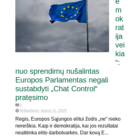
e
m
ok
rat
ija
vei
kia
“:
nuo sprendimų nušalintas
Europos Parlamentas negali
sustabdyti „Chat Control“
pratęsimo
0
šeštadienis, liepos 11, 2026
Regis, Europos Sąjungos elitui žodis „ne“ nieko
nereiškia. Kaip ir demokratija, kai jos rezultatai
neatitinka elito darbotvarkės. Dar kovą E...