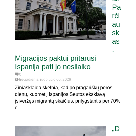
Pa
rči
. referendumui dėl
au
sk
as
.
Migracijos paktui pritarusi
Ispanija pati jo nesilaiko
0
trečiadienis, rugpjūčio 05, 2026
Žiniasklaida skelbia, kad po pragariškų poros
dienų, kuomet į Ispanijos Seutos eksklavą
įsiveržęs migrantų skaičius, prilygstantis per 70%
e...
„D