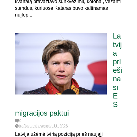
kvartalą pravažiavo sunkvežimių kolona , vežanti
stendus, kuriuose Kataras buvo kaltinamas
nuįlep...
La
tvij
a
pri
eši
na
si
E
S
migracijos paktui
0
trečiadienis, vasario 11, 2026
Latvija užėmė tvirtą poziciją prieš naująjį