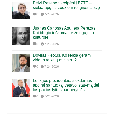
Peivi Resenen kreipėsi į EŽTT –
siekia apginti žodžio ir religijos laisvę
0
7-28-2026
Juanas Carlosas Aguilera Perezas.
Kai blogio ieškoma ne žmoguje, o
kultūroje
0
7-25-2026
Dovilas Petkus. Ko reikia geram
vidaus reikalų ministrui?
0
7-24-2026
Lenkijos prezidentas, siekdamas
apginti santuoką, vetavo įstatymą dėl
tos pačios lyties partnerystės
0
7-21-2026