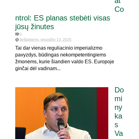
at
Co
ntrol: ES planas stebėti visas
jūsų žinutes
0
šeštadienis, gruodžio 13, 2025
Tai dar vienas reguliacinio imperializmo
pavyzdys, būdingas nekompetentingiems
žmonėms, kurie šiandien valdo ES. Europoje
ginčai dėl vadinam...
Do
mi
ny
ka
s
Va