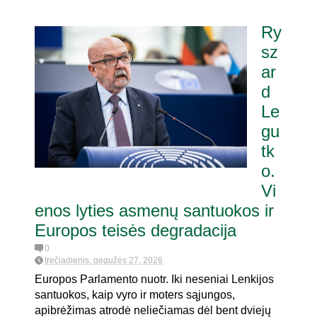
Ry
sz
ar
d
Le
gu
tk
o.
Vi
enos lyties asmenų santuokos ir
Europos teisės degradacija
0
trečiadienis, gegužės 27, 2026
Europos Parlamento nuotr. Iki neseniai Lenkijos
santuokos, kaip vyro ir moters sąjungos,
apibrėžimas atrodė neliečiamas dėl bent dviejų