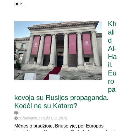
prie...
Kh
ali
d
Al-
Ha
il.
Eu
ro
pa
kovoja su Rusijos propaganda.
Kodėl ne su Kataro?
0
trečiadienis, gegužės 13, 2026
Mėnesio pradžioje, Briuselyje, per Europos