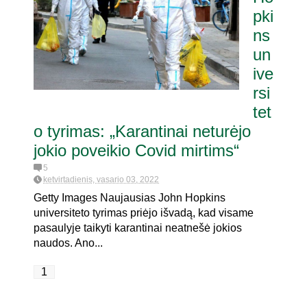
pki
ns
itaria pat. referendumui dėl
joje
un
ive
rsi
tet
o tyrimas: „Karantinai neturėjo
jokio poveikio Covid mirtims“
5
ketvirtadienis, vasario 03, 2022
Getty Images Naujausias John Hopkins
universiteto tyrimas priėjo išvadą, kad visame
pasaulyje taikyti karantinai neatnešė jokios
naudos. Ano...
1