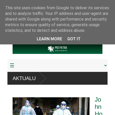
This site uses cookies from Google to deliver its services
and to analyze traffic. Your IP address and user-agent are
shared with Google along with performance and security
metrics to ensure quality of service, generate usage
statistics, and to detect and address abuse.
LEARN MORE
GOT IT
“ sistemų
AKTUALU
žudyta arba pagrobta daugiau
Jo
riamuoju referendumu
hn
Ho
jos knygų