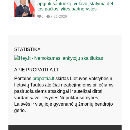
apginti santuoką, vetavo įstatymą dėl
tos pačios lyties partnerystės
0
7-21-2026
STATISTIKA
APIE PROPATRIA.LT
Portalas
propatria.lt
skirtas Lietuvos Valstybės ir
lietuvių Tautos ateičiai neabejingiems piliečiams,
pasiruošusiems atsakingai ir sutelktai dirbti
vardan savo Tėvynės Nepriklausomybės,
Laisvės ir visų joje gyvenančių žmonių bendrojo
gėrio.