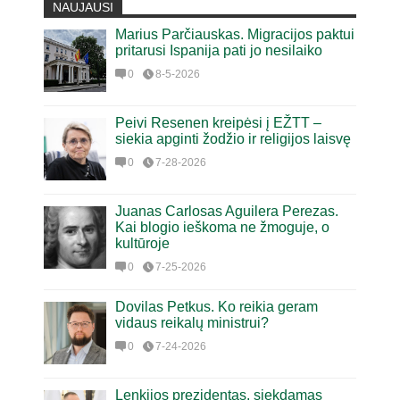
NAUJAUSI
Marius Parčiauskas. Migracijos paktui
pritarusi Ispanija pati jo nesilaiko
0
8-5-2026
Peivi Resenen kreipėsi į EŽTT –
siekia apginti žodžio ir religijos laisvę
0
7-28-2026
Juanas Carlosas Aguilera Perezas.
Kai blogio ieškoma ne žmoguje, o
kultūroje
0
7-25-2026
Dovilas Petkus. Ko reikia geram
vidaus reikalų ministrui?
0
7-24-2026
Lenkijos prezidentas, siekdamas