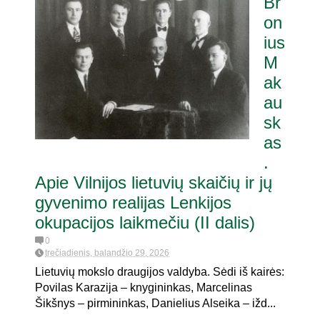
Br
on
ius
M
ak
au
sk
as
.
Apie Vilnijos lietuvių skaičių ir jų
gyvenimo realijas Lenkijos
okupacijos laikmečiu (II dalis)
0
trečiadienis, balandžio 29, 2026
Lietuvių mokslo draugijos valdyba. Sėdi iš kairės:
Povilas Karazija – knygininkas, Marcelinas
Šikšnys – pirmininkas, Danielius Alseika – ižd...