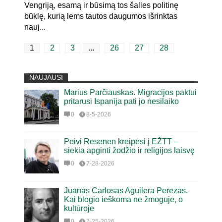
Vengriją, esamą ir būsimą tos šalies politinę
būklę, kurią lems tautos daugumos išrinktas
nauj...
1
2
3
...
26
27
28
NAUJAUSI
Marius Parčiauskas. Migracijos paktui
pritarusi Ispanija pati jo nesilaiko
0
8-5-2026
Peivi Resenen kreipėsi į EŽTT –
siekia apginti žodžio ir religijos laisvę
0
7-28-2026
Juanas Carlosas Aguilera Perezas.
Kai blogio ieškoma ne žmoguje, o
kultūroje
0
7-25-2026