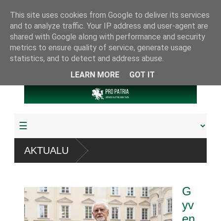
This site uses cookies from Google to deliver its services
and to analyze traffic. Your IP address and user-agent are
shared with Google along with performance and security
metrics to ensure quality of service, generate usage
statistics, and to detect and address abuse.
LEARN MORE
GOT IT
istemų
AKTUALU
ta arba pagrobta daugiau
G
muoju referendumu
yv
en
 knygų