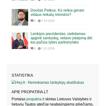
Dovilas Petkus. Ko reikia geram
vidaus reikalų ministrui?
0
7-24-2026
Lenkijos prezidentas, siekdamas
apginti santuoką, vetavo įstatymą dėl
tos pačios lyties partnerystės
0
7-21-2026
STATISTIKA
APIE PROPATRIA.LT
Portalas
propatria.lt
skirtas Lietuvos Valstybės ir
lietuvių Tautos ateičiai neabejingiems piliečiams,