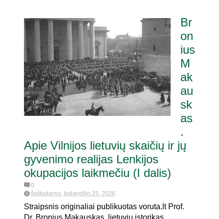
Br
on
ius
M
ak
au
sk
as
.
Apie Vilnijos lietuvių skaičių ir jų
gyvenimo realijas Lenkijos
okupacijos laikmečiu (I dalis)
0
šeštadienis, balandžio 25, 2026
Straipsnis originaliai publikuotas voruta.lt Prof.
Dr. Bronius Makauskas, lietuvių istorikas,