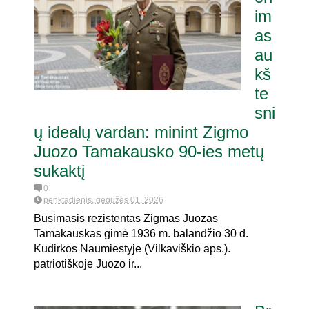
im
as
ria pat. referendumui dėl
e
au
kš
te
sni
ų idealų vardan: minint Zigmo
Juozo Tamakausko 90-ies metų
sukaktį
0
penktadienis, gegužės 01, 2026
Būsimasis rezistentas Zigmas Juozas
Tamakauskas gimė 1936 m. balandžio 30 d.
Kudirkos Naumiestyje (Vilkaviškio aps.).
patriotiškoje Juozo ir...