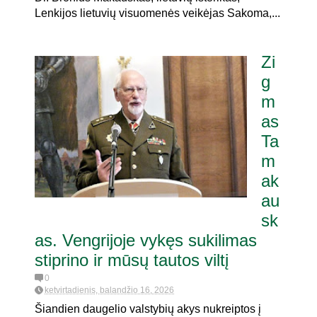
Lenkijos lietuvių visuomenės veikėjas Sakoma,...
Zi
g
m
as
Ta
m
ak
au
sk
as. Vengrijoje vykęs sukilimas
stiprino ir mūsų tautos viltį
0
ketvirtadienis, balandžio 16, 2026
Šiandien daugelio valstybių akys nukreiptos į