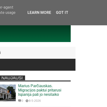
er-agent
rate usage
LEARN MORE
GOT IT
i
NAUJAUSI
Marius Parčiauskas.
Migracijos paktui pritarusi
Ispanija pati jo nesilaiko
0
8-5-2026