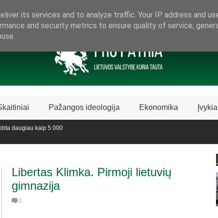
ARAMA LIETUVIŠKAI LIETUVAI
liver its services and to analyze traffic. Your IP address and us
rmance and security metrics to ensure quality of service, gene
buse.
Skaitiniai
Pažangos ideologija
Ekonomika
Įvykia
ta daugiau kaip 5 000
 sustabdė Biblijos knygų
Libertas Klimka. Pirmoji lietuvių
gimnazija
0