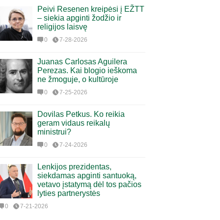
Peivi Resenen kreipėsi į EŽTT
– siekia apginti žodžio ir
religijos laisvę
0
7-28-2026
Juanas Carlosas Aguilera
Perezas. Kai blogio ieškoma
ne žmoguje, o kultūroje
0
7-25-2026
Dovilas Petkus. Ko reikia
geram vidaus reikalų
ministrui?
0
7-24-2026
Lenkijos prezidentas,
siekdamas apginti santuoką,
vetavo įstatymą dėl tos pačios
lyties partnerystės
0
7-21-2026