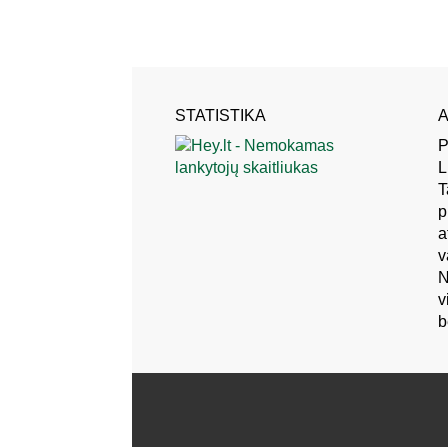
STATISTIKA
A
P
L
T
p
a
v
N
v
b