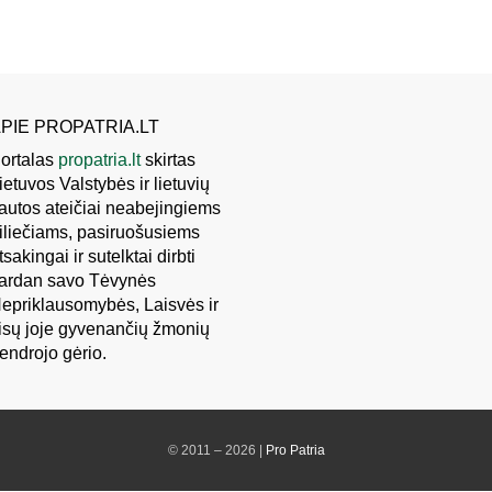
PIE PROPATRIA.LT
ortalas
propatria.lt
skirtas
ietuvos Valstybės ir lietuvių
autos ateičiai neabejingiems
iliečiams, pasiruošusiems
tsakingai ir sutelktai dirbti
ardan savo Tėvynės
epriklausomybės, Laisvės ir
isų joje gyvenančių žmonių
endrojo gėrio.
© 2011 – 2026 |
Pro Patria