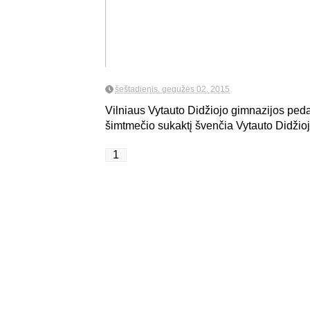
šeštadienis, gegužės 02, 2015
Vilniaus Vytauto Didžiojo gimnazijos ped
šimtmečio sukaktį švenčia Vytauto Didžiojo
1