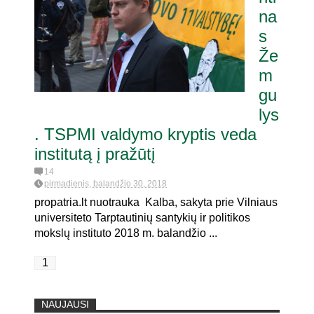
na
s
erendumui dėl
Že
m
gu
lys
. TSPMI valdymo kryptis veda
institutą į pražūtį
14
pirmadienis, balandžio 30, 2018
propatria.lt nuotrauka Kalba, sakyta prie Vilniaus
universiteto Tarptautinių santykių ir politikos
mokslų instituto 2018 m. balandžio ...
1
NAUJAUSI