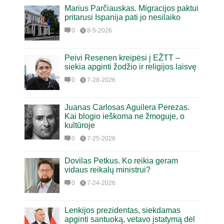
Marius Parčiauskas. Migracijos paktui
pritarusi Ispanija pati jo nesilaiko
0
8-5-2026
Peivi Resenen kreipėsi į EŽTT –
siekia apginti žodžio ir religijos laisvę
0
7-28-2026
Juanas Carlosas Aguilera Perezas.
Kai blogio ieškoma ne žmoguje, o
kultūroje
0
7-25-2026
Dovilas Petkus. Ko reikia geram
vidaus reikalų ministrui?
0
7-24-2026
Lenkijos prezidentas, siekdamas
apginti santuoką, vetavo įstatymą dėl