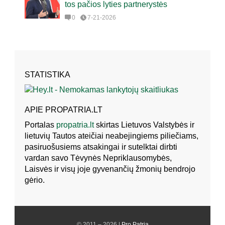
tos pačios lyties partnerystės
0
7-21-2026
STATISTIKA
APIE PROPATRIA.LT
Portalas
propatria.lt
skirtas Lietuvos Valstybės ir
lietuvių Tautos ateičiai neabejingiems piliečiams,
pasiruošusiems atsakingai ir sutelktai dirbti
vardan savo Tėvynės Nepriklausomybės,
Laisvės ir visų joje gyvenančių žmonių bendrojo
gėrio.
© 2011 – 2026 |
Pro Patria