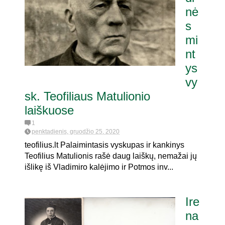
nė
s
pat. referendumui dėl
mi
nt
ys
vy
sk. Teofiliaus Matulionio
laiškuose
1
penktadienis, gruodžio 25, 2020
teofilius.lt Palaimintasis vyskupas ir kankinys
Teofilius Matulionis rašė daug laiškų, nemažai jų
išlikę iš Vladimiro kalėjimo ir Potmos inv...
Ire
na