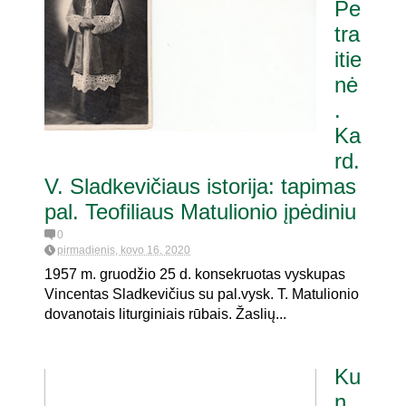
Pe
tra
itie
nė
.
Ka
rd.
V. Sladkevičiaus istorija: tapimas
pal. Teofiliaus Matulionio įpėdiniu
0
pirmadienis, kovo 16, 2020
1957 m. gruodžio 25 d. konsekruotas vyskupas
Vincentas Sladkevičius su pal.vysk. T. Matulionio
dovanotais liturginiais rūbais. Žaslių...
Ku
n.