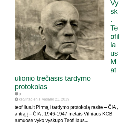
Vy
sk
.
Te
ofil
ia
us
M
at
ulionio trečiasis tardymo
protokolas
0
ketvirtadienis, vasario 21, 2019
teofilius.lt Pirmąjį tardymo protokolą rasite – ČIA ,
antrąjį – ČIA . 1946-1947 metais Vilniaus KGB
rūmuose vyko vyskupo Teofiliaus...