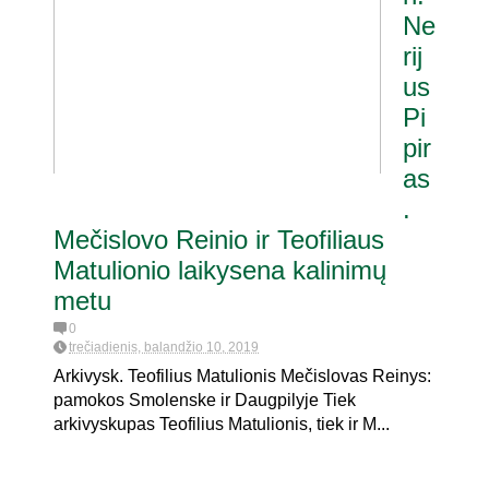
Ne
rij
us
Pi
pir
as
.
Mečislovo Reinio ir Teofiliaus
Matulionio laikysena kalinimų
metu
0
trečiadienis, balandžio 10, 2019
Arkivysk. Teofilius Matulionis Mečislovas Reinys:
pamokos Smolenske ir Daugpilyje Tiek
arkivyskupas Teofilius Matulionis, tiek ir M...