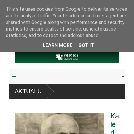
This site uses cookies from Google to deliver its services
and to analyze traffic. Your IP address and user-agent are
shared with Google along with performance and security
metrics to ensure quality of service, generate usage
statistics, and to detect and address abuse.
LEARN MORE
GOT IT
ų
AKTUALU
rba pagrobta daugiau
Ka
u referendumu
lė
di
gų