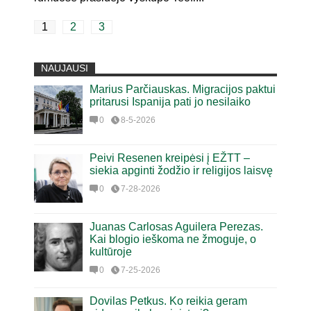
1
2
3
NAUJAUSI
Marius Parčiauskas. Migracijos paktui
pritarusi Ispanija pati jo nesilaiko
0
8-5-2026
Peivi Resenen kreipėsi į EŽTT –
siekia apginti žodžio ir religijos laisvę
0
7-28-2026
Juanas Carlosas Aguilera Perezas.
Kai blogio ieškoma ne žmoguje, o
kultūroje
0
7-25-2026
Dovilas Petkus. Ko reikia geram