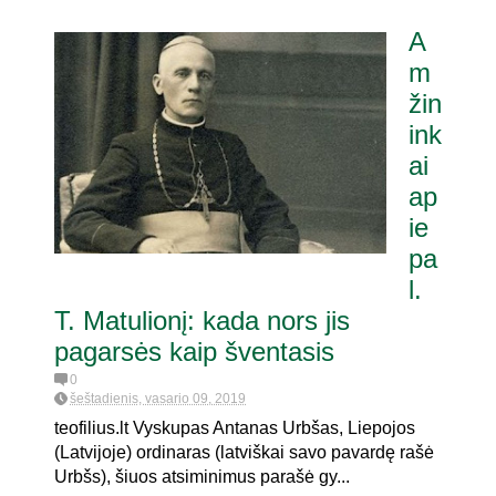
A
m
žin
ink
ai
ap
ie
pa
l.
T. Matulionį: kada nors jis
pagarsės kaip šventasis
0
šeštadienis, vasario 09, 2019
teofilius.lt Vyskupas Antanas Urbšas, Liepojos
(Latvijoje) ordinaras (latviškai savo pavardę rašė
Urbšs), šiuos atsiminimus parašė gy...