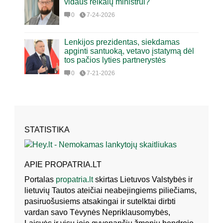
vidaus reikalų ministrui?
0
7-24-2026
Lenkijos prezidentas, siekdamas
apginti santuoką, vetavo įstatymą dėl
tos pačios lyties partnerystės
0
7-21-2026
STATISTIKA
APIE PROPATRIA.LT
Portalas
propatria.lt
skirtas Lietuvos Valstybės ir
lietuvių Tautos ateičiai neabejingiems piliečiams,
pasiruošusiems atsakingai ir sutelktai dirbti
vardan savo Tėvynės Nepriklausomybės,