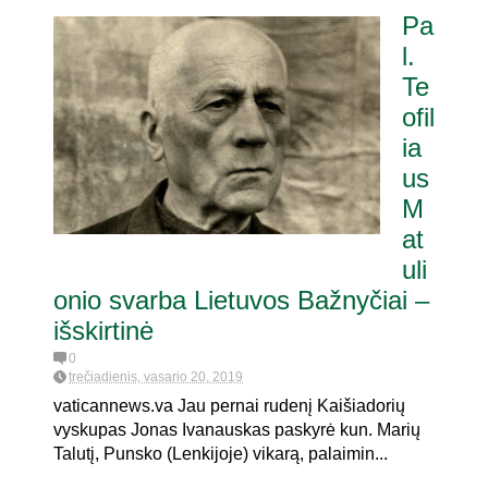
Pa
l.
Te
ofil
ia
us
M
at
uli
onio svarba Lietuvos Bažnyčiai –
išskirtinė
0
trečiadienis, vasario 20, 2019
vaticannews.va Jau pernai rudenį Kaišiadorių
vyskupas Jonas Ivanauskas paskyrė kun. Marių
Talutį, Punsko (Lenkijoje) vikarą, palaimin...