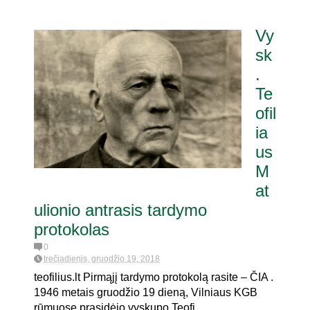
Vy
sk
.
Te
ofil
ia
us
M
at
ulionio antrasis tardymo
protokolas
0
trečiadienis, gruodžio 19, 2018
teofilius.lt Pirmąjį tardymo protokolą rasite – ČIA .
1946 metais gruodžio 19 dieną, Vilniaus KGB
rūmuose prasidėjo vyskupo Teofi...