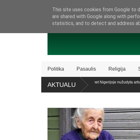
SAMBŪRIS
PRISIJUNKITE PRIE MŪSŲ!
KONTAKTAI
P
This site uses cookies from Google to de
are shared with Google along with perfo
statistics, and to detect and address a
Politika
Pasaulis
Religija
icencijos „Patriot“ sistemų
Ataskaita: šiemet Nigerijoje nužudyta arba
AKTUALU
krikščionių
laiko teisę patariamuoju referendumu atsiklausti piliečių
Policija Šv
dalijimą
oc. apklaustųjų pritaria pat. referendumui dėl šeimos apibrėžimo LR