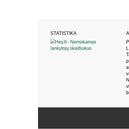
STATISTIKA
A
P
L
T
p
a
v
N
v
b