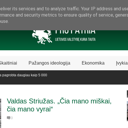
ARAMA LIETUVIŠKAI LIETUVAI
liver its services and to analyze traffic. Your IP address and us
rmance and security metrics to ensure quality of service, gene
buse.
Skaitiniai
Pažangos ideologija
Ekonomika
Įvykia
 pagrobta daugiau kaip 5 000
edijoje sustabdė Biblijos knygų
Valdas Striužas. „Čia mano miškai,
čia mano vyrai“
0