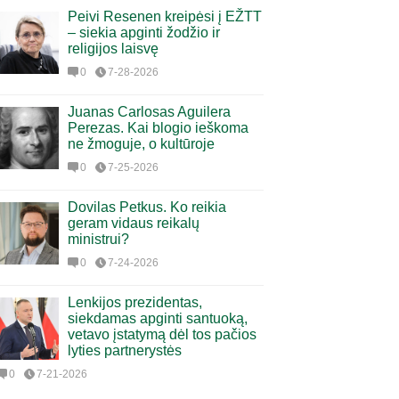
Peivi Resenen kreipėsi į EŽTT
– siekia apginti žodžio ir
religijos laisvę
0
7-28-2026
Juanas Carlosas Aguilera
Perezas. Kai blogio ieškoma
ne žmoguje, o kultūroje
0
7-25-2026
Dovilas Petkus. Ko reikia
geram vidaus reikalų
ministrui?
0
7-24-2026
Lenkijos prezidentas,
siekdamas apginti santuoką,
vetavo įstatymą dėl tos pačios
lyties partnerystės
0
7-21-2026