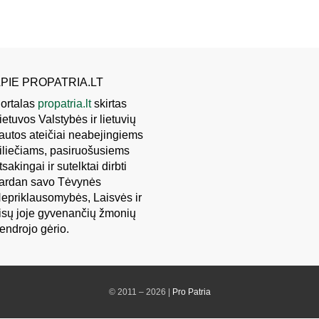
PIE PROPATRIA.LT
ortalas
propatria.lt
skirtas
ietuvos Valstybės ir lietuvių
autos ateičiai neabejingiems
iliečiams, pasiruošusiems
tsakingai ir sutelktai dirbti
ardan savo Tėvynės
epriklausomybės, Laisvės ir
isų joje gyvenančių žmonių
endrojo gėrio.
© 2011 – 2026 |
Pro Patria