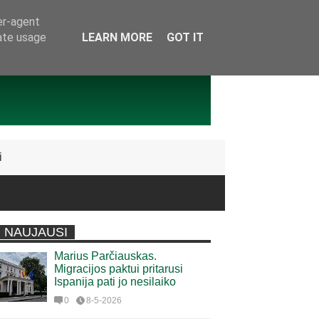
er-agent
rate usage
LEARN MORE
GOT IT
i
NAUJAUSI
Marius Parčiauskas.
Migracijos paktui pritarusi
Ispanija pati jo nesilaiko
0
8-5-2026