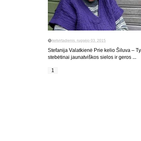
ketvirtadienis, rugsėjo 03, 2015
Stefanija Valatkienė Prie kelio Šiluva – T
stebėtinai jaunatviškos sielos ir geros ...
1