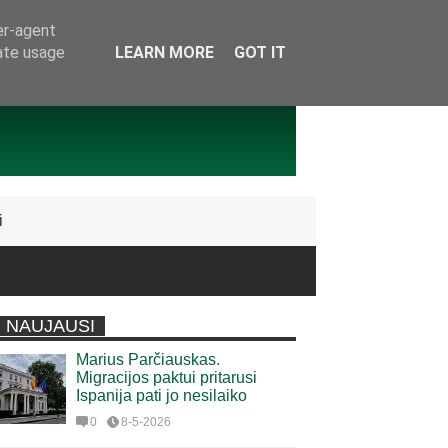
er-agent
rate usage
LEARN MORE
GOT IT
i
NAUJAUSI
Marius Parčiauskas.
Migracijos paktui pritarusi
Ispanija pati jo nesilaiko
0
8-5-2026