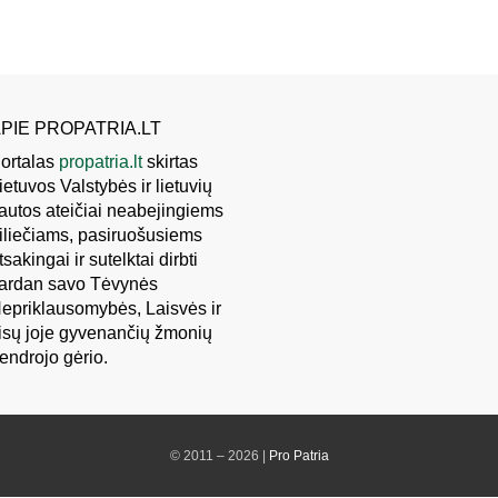
PIE PROPATRIA.LT
ortalas
propatria.lt
skirtas
ietuvos Valstybės ir lietuvių
autos ateičiai neabejingiems
iliečiams, pasiruošusiems
tsakingai ir sutelktai dirbti
ardan savo Tėvynės
epriklausomybės, Laisvės ir
isų joje gyvenančių žmonių
endrojo gėrio.
© 2011 – 2026 |
Pro Patria