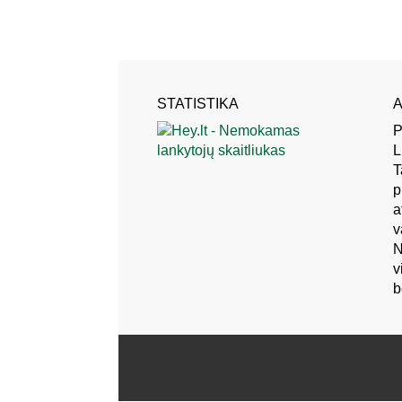
STATISTIKA
A
P
L
T
p
a
v
N
v
b