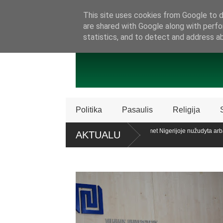
SAMBŪRIS
PRISIJUNKITE PRIE MŪSŲ!
KONTAKTAI
P
This site uses cookies from Google to de
are shared with Google along with perfo
statistics, and to detect and address a
Politika
Pasaulis
Religija
licencijos „Patriot“ sistemų
Ataskaita: šiemet Nigerijoje nužudyta arba
AKTUALU
krikščionių
laiko teisę patariamuoju referendumu atsiklausti piliečių
Policija Šv
dalijimą
oc. apklaustųjų pritaria pat. referendumui dėl šeimos apibrėžimo LR