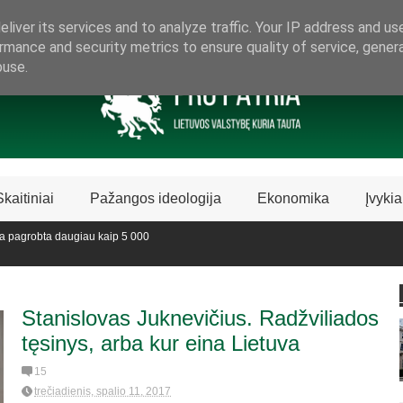
ARAMA LIETUVIŠKAI LIETUVAI
liver its services and to analyze traffic. Your IP address and us
rmance and security metrics to ensure quality of service, gene
buse.
Skaitiniai
Pažangos ideologija
Ekonomika
Įvykia
 pagrobta daugiau kaip 5 000
edijoje sustabdė Biblijos knygų
Stanislovas Juknevičius. Radžviliados
tęsinys, arba kur eina Lietuva
15
trečiadienis, spalio 11, 2017