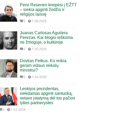
Peivi Resenen kreipėsi į EŽTT
– siekia apginti žodžio ir
religijos laisvę
0
7-28-2026
Juanas Carlosas Aguilera
Perezas. Kai blogio ieškoma
ne žmoguje, o kultūroje
0
7-25-2026
Dovilas Petkus. Ko reikia
geram vidaus reikalų
ministrui?
0
7-24-2026
Lenkijos prezidentas,
siekdamas apginti santuoką,
vetavo įstatymą dėl tos pačios
lyties partnerystės
0
7-21-2026