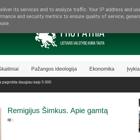
ARAMA LIETUVIŠKAI LIETUVAI
liver its services and to analyze traffic. Your IP address and us
rmance and security metrics to ensure quality of service, gene
buse.
Skaitiniai
Pažangos ideologija
Ekonomika
Įvykia
agrobta daugiau kaip 5 000
dijoje sustabdė Biblijos knygų
Remigijus Šimkus. Apie gamtą
1