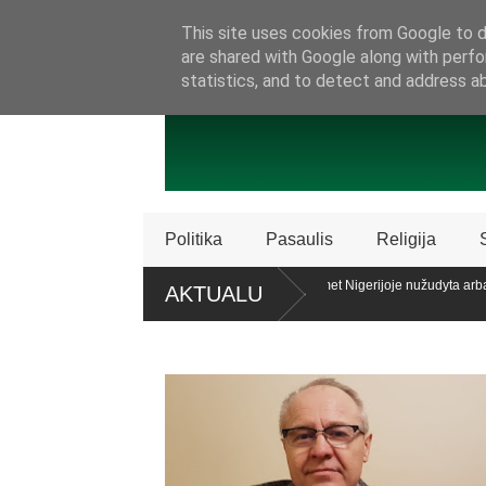
SAMBŪRIS
PRISIJUNKITE PRIE MŪSŲ!
KONTAKTAI
P
This site uses cookies from Google to de
are shared with Google along with perfo
statistics, and to detect and address a
Politika
Pasaulis
Religija
cencijos „Patriot“ sistemų
Ataskaita: šiemet Nigerijoje nužudyta arba p
AKTUALU
krikščionių
aiko teisę patariamuoju referendumu atsiklausti piliečių
Policija Šve
dalijimą
c. apklaustųjų pritaria pat. referendumui dėl šeimos apibrėžimo LR