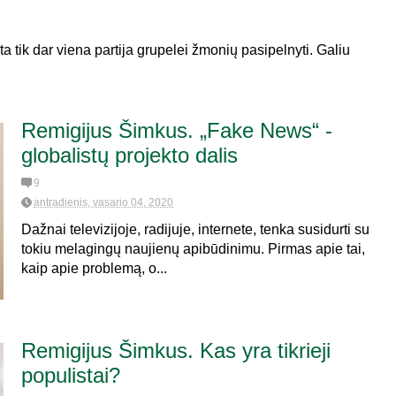
ta tik dar viena partija grupelei žmonių pasipelnyti. Galiu
Remigijus Šimkus. „Fake News“ -
globalistų projekto dalis
9
antradienis, vasario 04, 2020
Dažnai televizijoje, radijuje, internete, tenka susidurti su
tokiu melagingų naujienų apibūdinimu. Pirmas apie tai,
kaip apie problemą, o...
Remigijus Šimkus. Kas yra tikrieji
populistai?