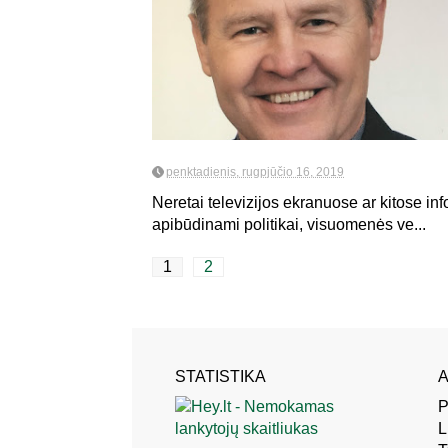
penktadienis, rugpjūčio 16, 2019
Neretai televizijos ekranuose ar kitose i
apibūdinami politikai, visuomenės ve...
1
2
STATISTIKA
A
P
L