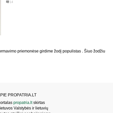
14
nformavimo priemonėse girdime žodį populistas . Šiuo žodžiu
PIE PROPATRIA.LT
ortalas
propatria.lt
skirtas
ietuvos Valstybės ir lietuvių