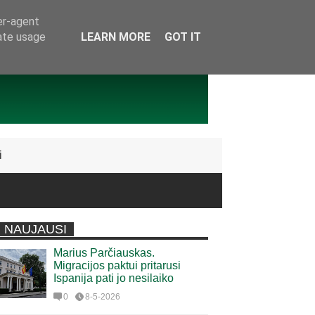
er-agent
rate usage
LEARN MORE
GOT IT
i
NAUJAUSI
Marius Parčiauskas.
Migracijos paktui pritarusi
Ispanija pati jo nesilaiko
0
8-5-2026