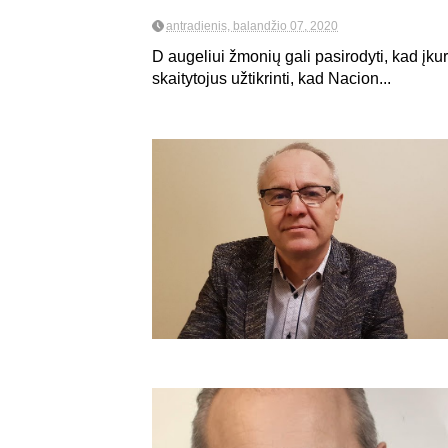
antradienis, balandžio 07, 2020
D augeliui žmonių gali pasirodyti, kad įkur
skaitytojus užtikrinti, kad Nacion...