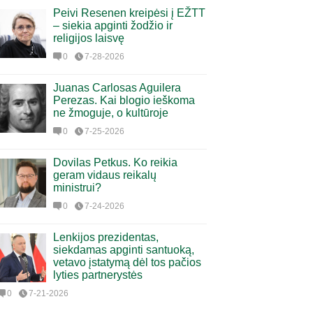
Peivi Resenen kreipėsi į EŽTT
– siekia apginti žodžio ir
religijos laisvę
0
7-28-2026
Juanas Carlosas Aguilera
Perezas. Kai blogio ieškoma
ne žmoguje, o kultūroje
0
7-25-2026
Dovilas Petkus. Ko reikia
geram vidaus reikalų
ministrui?
0
7-24-2026
Lenkijos prezidentas,
siekdamas apginti santuoką,
vetavo įstatymą dėl tos pačios
lyties partnerystės
0
7-21-2026