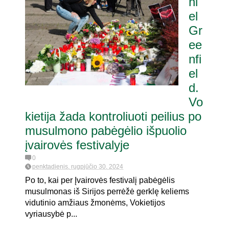
ni
el
Gr
ee
nfi
el
d.
Vo
kietija žada kontroliuoti peilius po
musulmono pabėgėlio išpuolio
įvairovės festivalyje
0
penktadienis, rugpjūčio 30, 2024
Po to, kai per Įvairovės festivalį pabėgėlis
musulmonas iš Sirijos perrėžė gerklę keliems
vidutinio amžiaus žmonėms, Vokietijos
vyriausybė p...