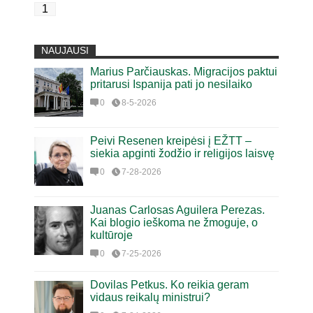
1
NAUJAUSI
Marius Parčiauskas. Migracijos paktui
pritarusi Ispanija pati jo nesilaiko
0
8-5-2026
Peivi Resenen kreipėsi į EŽTT –
siekia apginti žodžio ir religijos laisvę
0
7-28-2026
Juanas Carlosas Aguilera Perezas.
Kai blogio ieškoma ne žmoguje, o
kultūroje
0
7-25-2026
Dovilas Petkus. Ko reikia geram
vidaus reikalų ministrui?