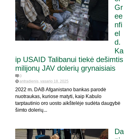
Gr
ee
aria pat. referendumui dėl
je
nfi
el
d.
Ka
ip USAID Talibanui tiekė dešimtis
milijonų JAV dolerių grynaisiais
0
antradienis, vasario 18, 2025
2022 m. DAB Afganistano bankas parodė
nuotraukas, kuriose matyti, kaip Kabulo
tarptautinio oro uosto aikštelėje sudėta daugybė
šimto dolerių...
Da