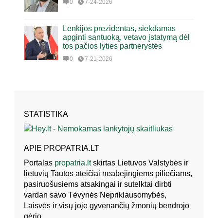
0
7-24-2026
Lenkijos prezidentas, siekdamas
apginti santuoką, vetavo įstatymą dėl
tos pačios lyties partnerystės
0
7-21-2026
STATISTIKA
APIE PROPATRIA.LT
Portalas
propatria.lt
skirtas Lietuvos Valstybės ir
lietuvių Tautos ateičiai neabejingiems piliečiams,
pasiruošusiems atsakingai ir sutelktai dirbti
vardan savo Tėvynės Nepriklausomybės,
Laisvės ir visų joje gyvenančių žmonių bendrojo
gėrio.