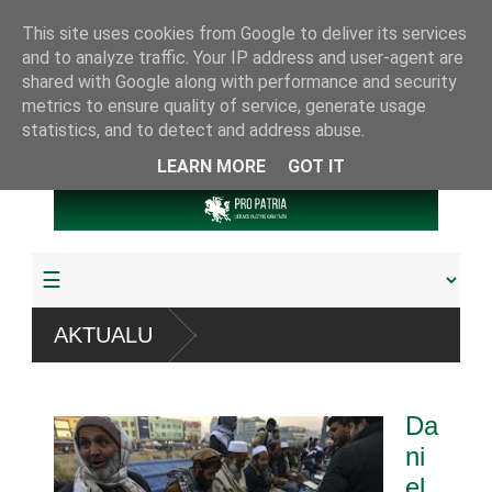
This site uses cookies from Google to deliver its services
and to analyze traffic. Your IP address and user-agent are
shared with Google along with performance and security
metrics to ensure quality of service, generate usage
statistics, and to detect and address abuse.
LEARN MORE
GOT IT
sistemų
AKTUALU
dyta arba pagrobta daugiau
Da
amuoju referendumu
ni
el
s knygų