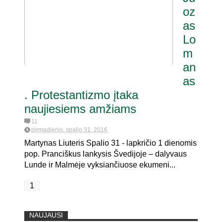
oz
as
ritaria pat. referendumui dėl
ijoje
Lo
m
an
as
. Protestantizmo įtaka
naujiesiems amžiams
11
pirmadienis, spalio 31, 2016
Martynas Liuteris Spalio 31 - lapkričio 1 dienomis
pop. Pranciškus lankysis Švedijoje – dalyvaus
Lunde ir Malmėje vyksiančiuose ekumeni...
1
NAUJAUSI