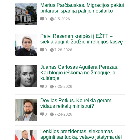
Marius Parčiauskas. Migracijos paktui
pritarusi Ispanija pati jo nesilaiko
0
8-5-2026
Peivi Resenen kreipėsi į EŽTT –
siekia apginti žodžio ir religijos laisvę
0
7-28-2026
Juanas Carlosas Aguilera Perezas.
Kai blogio ieškoma ne žmoguje, o
kultūroje
0
7-25-2026
Dovilas Petkus. Ko reikia geram
vidaus reikalų ministrui?
0
7-24-2026
Lenkijos prezidentas, siekdamas
apginti santuoką, vetavo įstatymą dėl