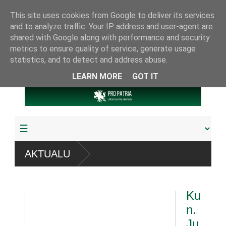
This site uses cookies from Google to deliver its services
and to analyze traffic. Your IP address and user-agent are
shared with Google along with performance and security
metrics to ensure quality of service, generate usage
statistics, and to detect and address abuse.
LEARN MORE
GOT IT
t“ sistemų
AKTUALU
žudyta arba pagrobta daugiau
Ku
ariamuoju referendumu
n.
Ju
ijos knygų