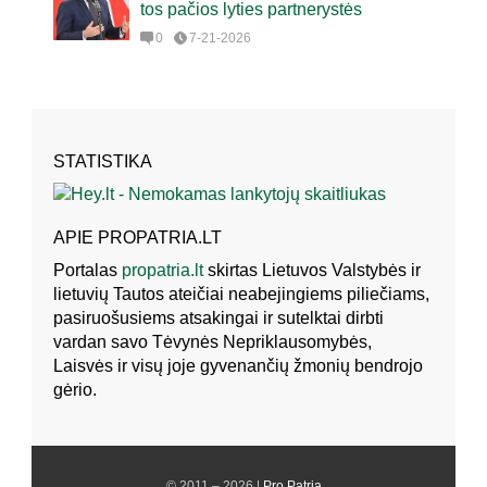
tos pačios lyties partnerystės
0
7-21-2026
STATISTIKA
APIE PROPATRIA.LT
Portalas
propatria.lt
skirtas Lietuvos Valstybės ir
lietuvių Tautos ateičiai neabejingiems piliečiams,
pasiruošusiems atsakingai ir sutelktai dirbti
vardan savo Tėvynės Nepriklausomybės,
Laisvės ir visų joje gyvenančių žmonių bendrojo
gėrio.
© 2011 – 2026 |
Pro Patria