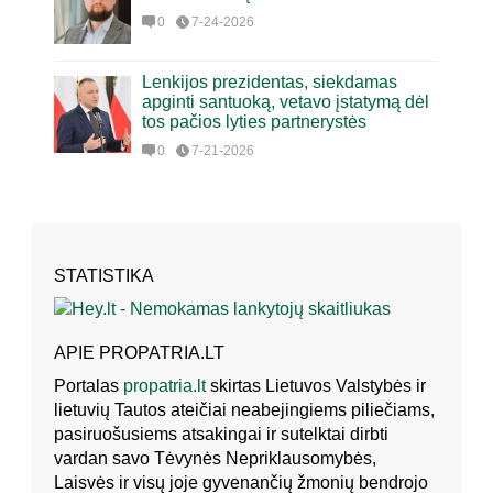
0
7-24-2026
Lenkijos prezidentas, siekdamas
apginti santuoką, vetavo įstatymą dėl
tos pačios lyties partnerystės
0
7-21-2026
STATISTIKA
APIE PROPATRIA.LT
Portalas
propatria.lt
skirtas Lietuvos Valstybės ir
lietuvių Tautos ateičiai neabejingiems piliečiams,
pasiruošusiems atsakingai ir sutelktai dirbti
vardan savo Tėvynės Nepriklausomybės,
Laisvės ir visų joje gyvenančių žmonių bendrojo