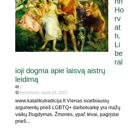
hn
Ho
rv
at
h.
Li
be
ral
ioji dogma apie laisvą aistrų
leidimą
2
trečiadienis, spalio 04, 2023
www.katalikutradicija.lt Vienas svarbiausių
argumentų prieš LGBTQ+ darbotvarkę yra mažų
vaikų žlugdymas. Žmonės, ypač tėvai, pagrįstai
prieš...