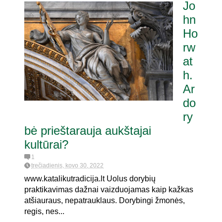
Jo
hn
Ho
rw
at
h.
Ar
do
ry
bė prieštarauja aukštajai
kultūrai?
1
trečiadienis, kovo 30, 2022
www.katalikutradicija.lt Uolus dorybių
praktikavimas dažnai vaizduojamas kaip kažkas
atšiauraus, nepatrauklaus. Dorybingi žmonės,
regis, nes...