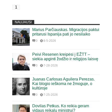
1
NAUJAUSI
Marius Parčiauskas. Migracijos paktui
pritarusi Ispanija pati jo nesilaiko
0
8-5-2026
Peivi Resenen kreipėsi į EŽTT –
siekia apginti žodžio ir religijos laisvę
0
7-28-2026
Juanas Carlosas Aguilera Perezas.
Kai blogio ieškoma ne žmoguje, o
kultūroje
0
7-25-2026
Dovilas Petkus. Ko reikia geram
vidaus reikalų ministrui?