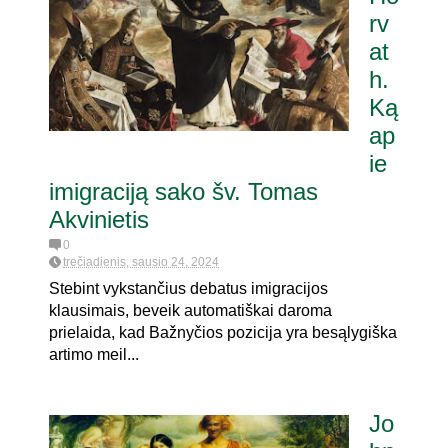
rv
at
dėl
h.
Ką
ap
ie
imigraciją sako šv. Tomas
Akvinietis
0
trečiadienis, sausio 24, 2024
Stebint vykstančius debatus imigracijos
klausimais, beveik automatiškai daroma
prielaida, kad Bažnyčios pozicija yra besąlygiška
artimo meil...
Jo