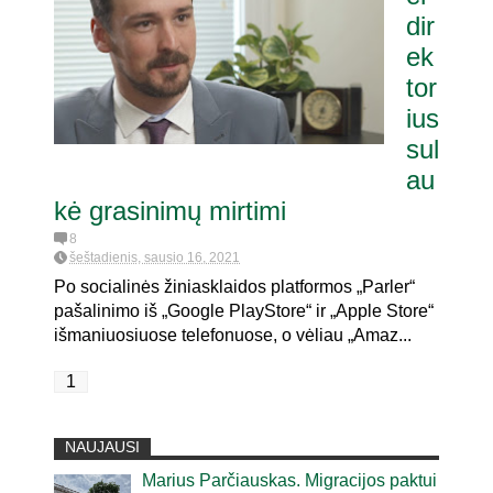
dir
ek
itaria pat. referendumui dėl
joje
tor
ius
sul
au
kė grasinimų mirtimi
8
šeštadienis, sausio 16, 2021
Po socialinės žiniasklaidos platformos „Parler“
pašalinimo iš „Google PlayStore“ ir „Apple Store“
išmaniuosiuose telefonuose, o vėliau „Amaz...
1
NAUJAUSI
Marius Parčiauskas. Migracijos paktui