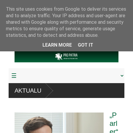
This site uses cookies from Google to deliver its services
and to analyze traffic. Your IP address and user-agent are
shared with Google along with performance and security
metrics to ensure quality of service, generate usage
statistics, and to detect and address abuse.
LEARN MORE
GOT IT
“ sistemų
AKTUALU
žudyta arba pagrobta daugiau
„P
riamuoju referendumu
arl
er“
ijos knygų