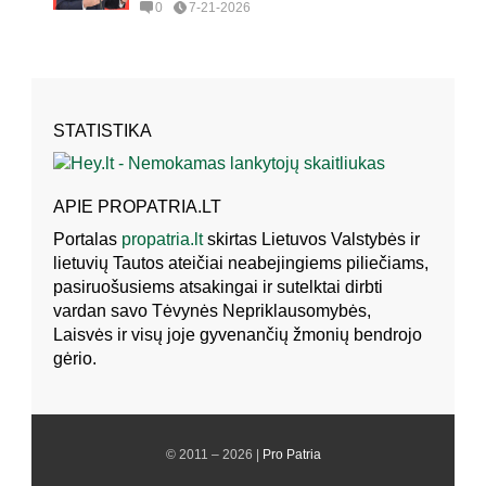
0
7-21-2026
STATISTIKA
APIE PROPATRIA.LT
Portalas
propatria.lt
skirtas Lietuvos Valstybės ir
lietuvių Tautos ateičiai neabejingiems piliečiams,
pasiruošusiems atsakingai ir sutelktai dirbti
vardan savo Tėvynės Nepriklausomybės,
Laisvės ir visų joje gyvenančių žmonių bendrojo
gėrio.
© 2011 – 2026 |
Pro Patria