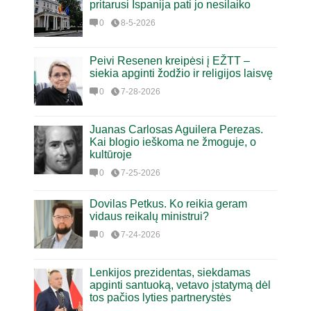
pritarusi Ispanija pati jo nesilaiko
0
8-5-2026
Peivi Resenen kreipėsi į EŽTT –
siekia apginti žodžio ir religijos laisvę
0
7-28-2026
Juanas Carlosas Aguilera Perezas.
Kai blogio ieškoma ne žmoguje, o
kultūroje
0
7-25-2026
Dovilas Petkus. Ko reikia geram
vidaus reikalų ministrui?
0
7-24-2026
Lenkijos prezidentas, siekdamas
apginti santuoką, vetavo įstatymą dėl
tos pačios lyties partnerystės