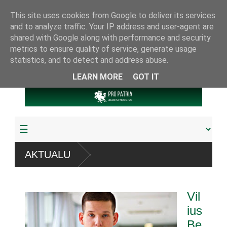
This site uses cookies from Google to deliver its services
and to analyze traffic. Your IP address and user-agent are
shared with Google along with performance and security
metrics to ensure quality of service, generate usage
statistics, and to detect and address abuse.
LEARN MORE
GOT IT
mų
AKTUALU
rba pagrobta daugiau
Vil
u referendumu
ius
Be
gų