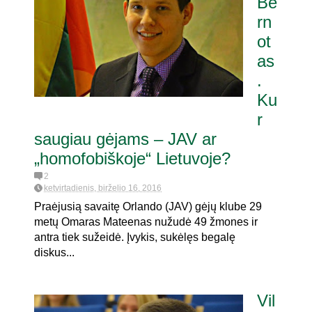
Be
rn
ot
as
.
Ku
r
saugiau gėjams – JAV ar
„homofobiškoje“ Lietuvoje?
2
ketvirtadienis, birželio 16, 2016
Praėjusią savaitę Orlando (JAV) gėjų klube 29
metų Omaras Mateenas nužudė 49 žmones ir
antra tiek sužeidė. Įvykis, sukėlęs begalę
diskus...
Vil