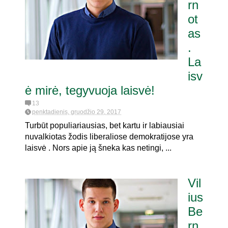
rn
ot
as
.
La
isv
ė mirė, tegyvuoja laisvė!
13
penktadienis, gruodžio 29, 2017
Turbūt populiariausias, bet kartu ir labiausiai
nuvalkiotas žodis liberaliose demokratijose yra
laisvė . Nors apie ją šneka kas netingi, ...
Vil
ius
Be
rn