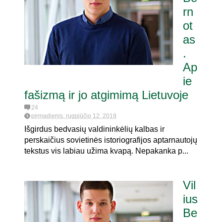
rn
ot
pat. referendumui dėl
as
.
Ap
ie
fašizmą ir jo atgimimą Lietuvoje
24
pirmadienis, rugpjūčio 12, 2019
Išgirdus bedvasių valdininkėlių kalbas ir
perskaičius sovietinės istoriografijos aptarnautojų
tekstus vis labiau užima kvapą. Nepakanka p...
Vil
ius
Be