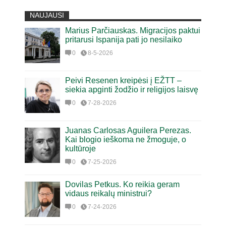
NAUJAUSI
Marius Parčiauskas. Migracijos paktui
pritarusi Ispanija pati jo nesilaiko
0
8-5-2026
Peivi Resenen kreipėsi į EŽTT –
siekia apginti žodžio ir religijos laisvę
0
7-28-2026
Juanas Carlosas Aguilera Perezas.
Kai blogio ieškoma ne žmoguje, o
kultūroje
0
7-25-2026
Dovilas Petkus. Ko reikia geram
vidaus reikalų ministrui?
0
7-24-2026