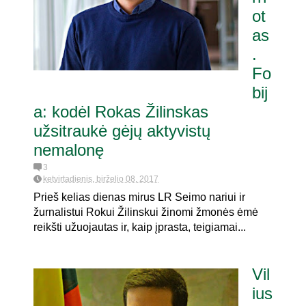
ot
as
.
Fo
bij
a: kodėl Rokas Žilinskas
užsitraukė gėjų aktyvistų
nemalonę
3
ketvirtadienis, birželio 08, 2017
Prieš kelias dienas mirus LR Seimo nariui ir
žurnalistui Rokui Žilinskui žinomi žmonės ėmė
reikšti užuojautas ir, kaip įprasta, teigiamai...
Vil
ius