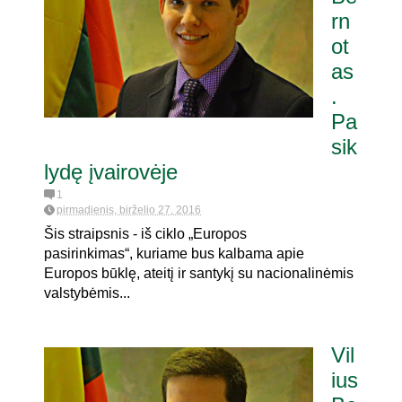
rn
ot
as
.
Pa
sik
lydę įvairovėje
1
pirmadienis, birželio 27, 2016
Šis straipsnis - iš ciklo „Europos
pasirinkimas“, kuriame bus kalbama apie
Europos būklę, ateitį ir santykį su nacionalinėmis
valstybėmis...
Vil
ius