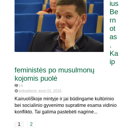
ius
Be
rn
ot
as
.
Ka
ip
feministės po musulmonų
kojomis puolė
19
antradienis, kovo 01, 2016
Kairuoliškoje mintyje ir jai būdingame kultūrinio
bei socialinio gyvenimo supratime esama vidinio
konflikto. Tai galima pastebėti nagrinė...
1
2