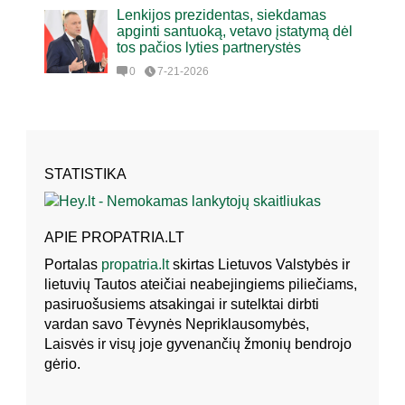
Lenkijos prezidentas, siekdamas
apginti santuoką, vetavo įstatymą dėl
tos pačios lyties partnerystės
0
7-21-2026
STATISTIKA
APIE PROPATRIA.LT
Portalas
propatria.lt
skirtas Lietuvos Valstybės ir
lietuvių Tautos ateičiai neabejingiems piliečiams,
pasiruošusiems atsakingai ir sutelktai dirbti
vardan savo Tėvynės Nepriklausomybės,
Laisvės ir visų joje gyvenančių žmonių bendrojo
gėrio.