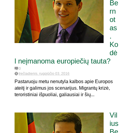
Be
rn
ot
as
.
Ko
dė
l neįmanoma europiečių tauta?
0
trečiadienis, rugpjūčio 03, 2016
Pastaruoju metu nenutyla kalbos apie Europos
ateitį ir galimus jos scenarijus. Migrantų krizė,
teroristiniai išpuoliai, galiausiai ir šių...
Vil
ius
Be