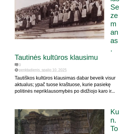
Se
ze
m
an
as
.
Tautinės kultūros klausimu
0
penktadienis, spalio 10, 2025
Tautiškos kultūros klausimas dabar beveik visur
aktualus; ypač tuose kraštuose, kurie pasiekę
politinės nepriklausomybės po didžiojo karo ir...
Ku
n.
To