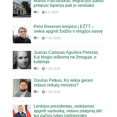
Marius Parčiauskas. Migracijos paktui
pritarusi Ispanija pati jo nesilaiko
0
8-5-2026
Peivi Resenen kreipėsi į EŽTT –
siekia apginti žodžio ir religijos laisvę
0
7-28-2026
Juanas Carlosas Aguilera Perezas.
Kai blogio ieškoma ne žmoguje, o
kultūroje
0
7-25-2026
Dovilas Petkus. Ko reikia geram
vidaus reikalų ministrui?
0
7-24-2026
Lenkijos prezidentas, siekdamas
apginti santuoką, vetavo įstatymą dėl
tos pačios lyties partnerystės