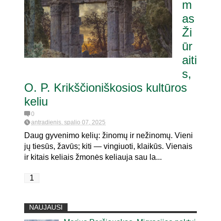
m
as
Ži
ūr
aiti
s,
O. P. Krikščioniškosios kultūros
keliu
0
antradienis, spalio 07, 2025
Daug gyvenimo kelių: žinomų ir nežinomų. Vieni
jų tiesūs, žavūs; kiti — vingiuoti, klaikūs. Vienais
ir kitais keliais žmonės keliauja sau la...
1
NAUJAUSI