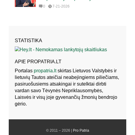
0
7-21-2026
STATISTIKA
APIE PROPATRIA.LT
Portalas
propatria.lt
skirtas Lietuvos Valstybės ir
lietuvių Tautos ateičiai neabejingiems piliečiams,
pasiruošusiems atsakingai ir sutelktai dirbti
vardan savo Tėvynės Nepriklausomybės,
Laisvės ir visų joje gyvenančių žmonių bendrojo
gėrio.
© 2011 – 2026 |
Pro Patria