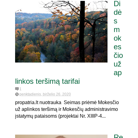
Di
dė
s
m
ok
es
čio
už
ap
linkos teršimą tarifai
1
penktadienis, birželio 26, 2020
propatria.lt nuotrauka Seimas priėmė Mokesčio
už aplinkos teršimą ir Mokesčių administravimo
įstatymų pataisoms (projektai Nr. XIIIP-4...
Re