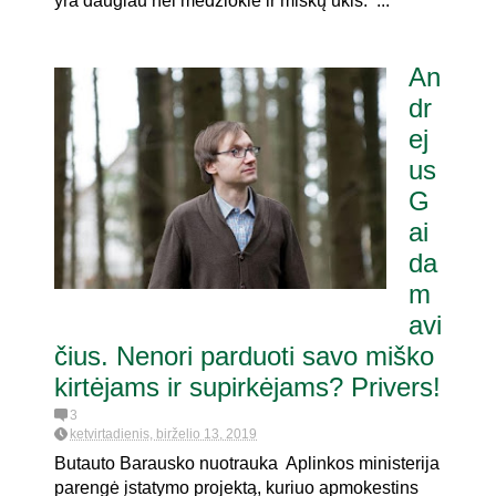
yra daugiau nei medžioklė ir miškų ūkis. ...
An
dr
ej
us
G
ai
da
m
avi
čius. Nenori parduoti savo miško
kirtėjams ir supirkėjams? Privers!
3
ketvirtadienis, birželio 13, 2019
Butauto Barausko nuotrauka Aplinkos ministerija
parengė įstatymo projektą, kuriuo apmokestins