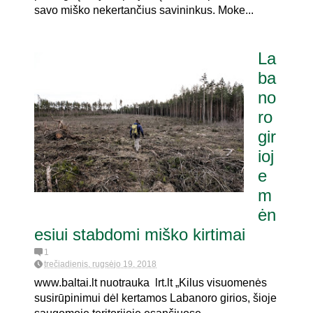
savo miško nekertančius savininkus. Moke...
La
ba
no
ro
gir
ioj
e
m
ėn
esiui stabdomi miško kirtimai
1
trečiadienis, rugsėjo 19, 2018
www.baltai.lt nuotrauka lrt.lt „Kilus visuomenės
susirūpinimui dėl kertamos Labanoro girios, šioje