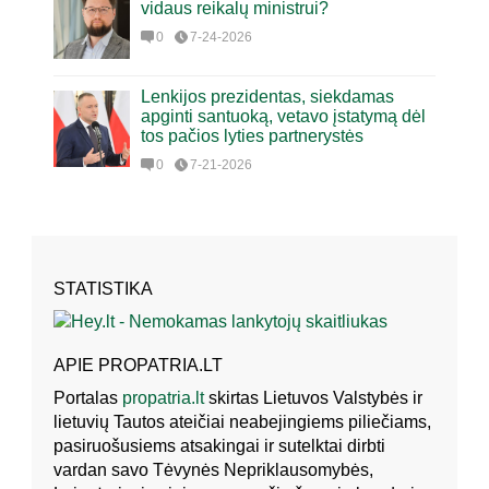
vidaus reikalų ministrui?
0
7-24-2026
Lenkijos prezidentas, siekdamas
apginti santuoką, vetavo įstatymą dėl
tos pačios lyties partnerystės
0
7-21-2026
STATISTIKA
APIE PROPATRIA.LT
Portalas
propatria.lt
skirtas Lietuvos Valstybės ir
lietuvių Tautos ateičiai neabejingiems piliečiams,
pasiruošusiems atsakingai ir sutelktai dirbti
vardan savo Tėvynės Nepriklausomybės,