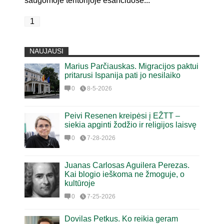
saugomoje teritorijoje esančiuose...
1
NAUJAUSI
Marius Parčiauskas. Migracijos paktui
pritarusi Ispanija pati jo nesilaiko
0
8-5-2026
Peivi Resenen kreipėsi į EŽTT –
siekia apginti žodžio ir religijos laisvę
0
7-28-2026
Juanas Carlosas Aguilera Perezas.
Kai blogio ieškoma ne žmoguje, o
kultūroje
0
7-25-2026
Dovilas Petkus. Ko reikia geram