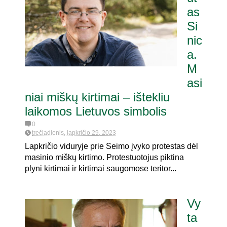
as
Si
nic
a.
M
asi
niai miškų kirtimai – ištekliu
laikomos Lietuvos simbolis
0
trečiadienis, lapkričio 29, 2023
Lapkričio viduryje prie Seimo įvyko protestas dėl
masinio miškų kirtimo. Protestuotojus piktina
plyni kirtimai ir kirtimai saugomose teritor...
Vy
ta