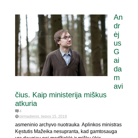
An
dr
ėj
us
G
ai
da
m
avi
čius. Kaip ministerija miškus
atkuria
4
pirmadienis, liepos 15, 2019
asmeninio archyvo nuotrauka Aplinkos ministras
Kęstutis Mažeika nesupranta, kad gamtosauga