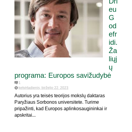
Dri
eu
G
od
efr
idi.
Ža
liųj
ų
programa: Europos savižudybė
1
ketvirtadienis, birželio 22, 2023
Autorius yra teisės teorijos mokslų daktaras
Paryžiaus Sorbonos universitete. Turime
pripažinti, kad Europos aplinkosaugininkai ir
apskritai...