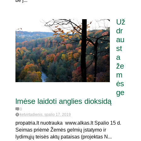
be j...
Už
dr
au
st
a
že
m
ės
ge
lmėse laidoti anglies dioksidą
0
ketvirtadienis, spalio 17, 2019
propatria.lt nuotrauka www.alkas.lt Spalio 15 d.
Seimas priėmė Žemės gelmių įstatymo ir
lydimųjų teisės aktų pataisas (projektas N...