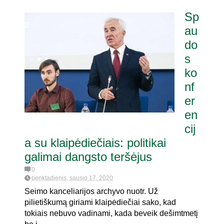
Sp
au
do
s
ko
nf
er
en
cij
a su klaipėdiečiais: politikai
galimai dangsto teršėjus
0
penktadienis, sausio 17, 2020
Seimo kanceliarijos archyvo nuotr. Už
pilietiškumą giriami klaipėdiečiai sako, kad
tokiais nebuvo vadinami, kada beveik dešimtmetį