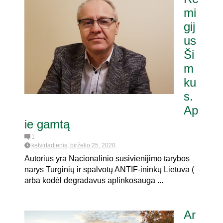
mi
gij
us
Ši
m
ku
s.
Ap
ie gamtą
1
ketvirtadienis, birželio 25, 2020
Autorius yra Nacionalinio susivienijimo tarybos
narys Turginių ir spalvotų ANTIF-ininkų Lietuva (
arba kodėl degradavus aplinkosauga ...
Ar