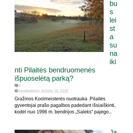
bu
s
lei
st
a
su
na
iki
nti Pilaitės bendruomenės
išpuoselėtą parką?
6
penktadienis, birželio 19, 2020
Gražinos Koolmeisterės nuotrauka Pilaitės
gyventojai prašo pagalbos padedant išsiaiškinti,
kodėl nuo 1996 m. bendrijos „Saleks“ pajėgo...
Ja