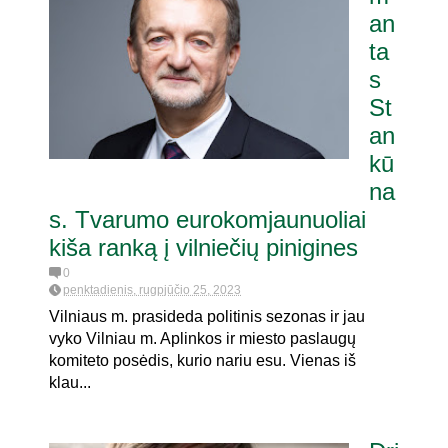
an
ta
s
St
an
kū
na
s. Tvarumo eurokomjaunuoliai
kiša ranką į vilniečių pinigines
0
penktadienis, rugpjūčio 25, 2023
Vilniaus m. prasideda politinis sezonas ir jau
vyko Vilniau m. Aplinkos ir miesto paslaugų
komiteto posėdis, kurio nariu esu. Vienas iš
klau...