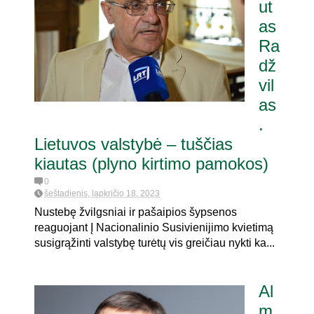
ut
as
Ra
dž
vil
as
.
Lietuvos valstybė – tuščias
kiautas (plyno kirtimo pamokos)
0
šeštadienis, lapkričio 18, 2023
Nustebę žvilgsniai ir pašaipios šypsenos
reaguojant Į Nacionalinio Susivienijimo kvietimą
susigrąžinti valstybę turėtų vis greičiau nykti ka...
Al
m