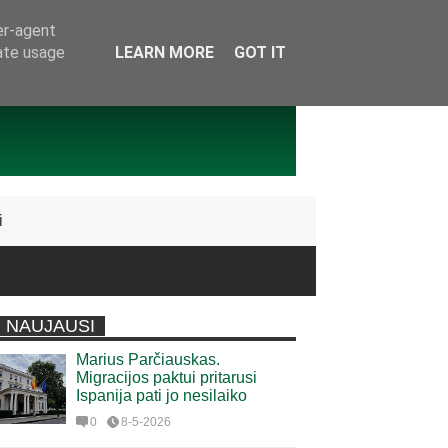
er-agent
rate usage
LEARN MORE
GOT IT
i
NAUJAUSI
Marius Parčiauskas.
Migracijos paktui pritarusi
Ispanija pati jo nesilaiko
0
8-5-2026