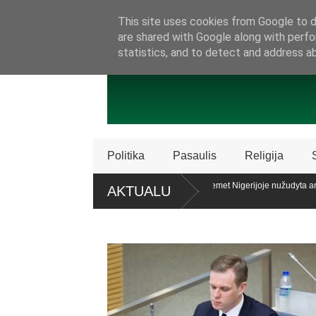
SAMBŪRIS
PRISIJUNKITE PRIE MŪSŲ!
KONTAKTAI
P
This site uses cookies from Google to de
are shared with Google along with perfo
statistics, and to detect and address a
Politika
Pasaulis
Religija
 licencijos „Patriot“ sistemų
Ataskaita: šiemet Nigerijoje nužudyta arb
AKTUALU
krikščionių
alaiko teisę patariamuoju referendumu atsiklausti piliečių
Policija Š
dalijimą
proc. apklaustųjų pritaria pat. referendumui dėl šeimos apibrėžimo LR