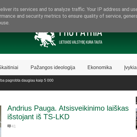
ARAMA LIETUVIŠKAI LIETUVAI
liver its services and to analyze traffic. Your IP address and us
rmance and security metrics to ensure quality of service, gene
buse.
Skaitiniai
Pažangos ideologija
Ekonomika
Įvykia
a pagrobta daugiau kaip 5 000
vedijoje sustabdė Biblijos knygų
Andrius Pauga. Atsisveikinimo laiškas
išstojant iš TS-LKD
41