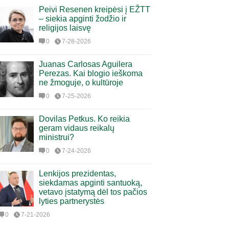
Peivi Resenen kreipėsi į EŽTT
– siekia apginti žodžio ir
religijos laisvę
0
7-28-2026
Juanas Carlosas Aguilera
Perezas. Kai blogio ieškoma
ne žmoguje, o kultūroje
0
7-25-2026
Dovilas Petkus. Ko reikia
geram vidaus reikalų
ministrui?
0
7-24-2026
Lenkijos prezidentas,
siekdamas apginti santuoką,
vetavo įstatymą dėl tos pačios
lyties partnerystės
0
7-21-2026