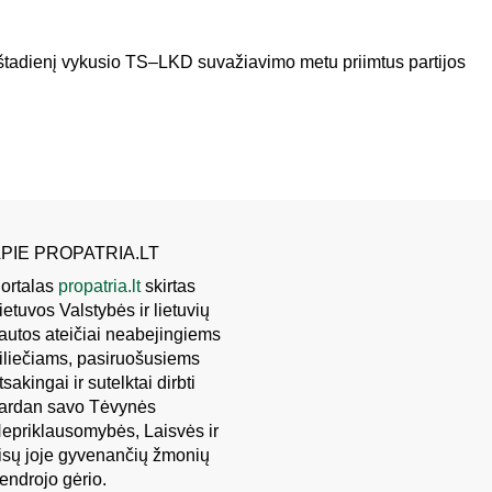
štadienį vykusio TS–LKD suvažiavimo metu priimtus partijos
PIE PROPATRIA.LT
ortalas
propatria.lt
skirtas
ietuvos Valstybės ir lietuvių
autos ateičiai neabejingiems
iliečiams, pasiruošusiems
tsakingai ir sutelktai dirbti
ardan savo Tėvynės
epriklausomybės, Laisvės ir
isų joje gyvenančių žmonių
endrojo gėrio.