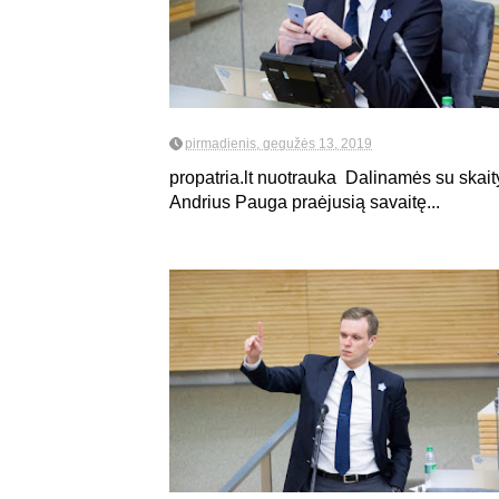
pirmadienis, gegužės 13, 2019
propatria.lt nuotrauka Dalinamės su skaity
Andrius Pauga praėjusią savaitę...