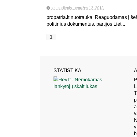
sekmadienis, gegužės 13, 2018
propatria.lt nuotrauka Reaguodamas į še
politinius dokumentus, partijos Liet...
1
STATISTIKA
A
P
L
T
p
a
v
N
v
b