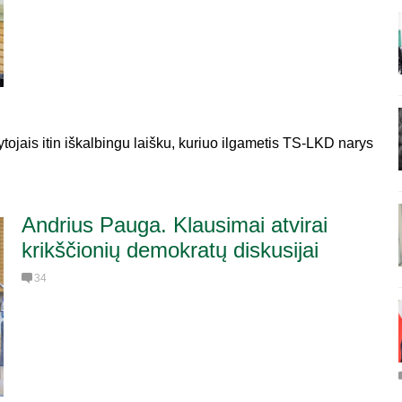
tojais itin iškalbingu laišku, kuriuo ilgametis TS-LKD narys
Andrius Pauga. Klausimai atvirai
krikščionių demokratų diskusijai
34