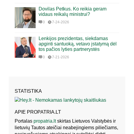
Dovilas Petkus. Ko reikia geram
vidaus reikalų ministrui?
0
7-24-2026
Lenkijos prezidentas, siekdamas
apginti santuoką, vetavo įstatymą dėl
tos pačios lyties partnerystės
0
7-21-2026
STATISTIKA
APIE PROPATRIA.LT
Portalas
propatria.lt
skirtas Lietuvos Valstybės ir
lietuvių Tautos ateičiai neabejingiems piliečiams,