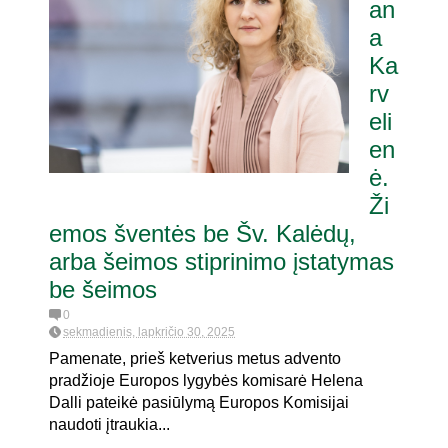
an
a
Ka
rv
eli
en
ė.
Ži
emos šventės be Šv. Kalėdų,
arba šeimos stiprinimo įstatymas
be šeimos
0
sekmadienis, lapkričio 30, 2025
Pamenate, prieš ketverius metus advento
pradžioje Europos lygybės komisarė Helena
Dalli pateikė pasiūlymą Europos Komisijai
naudoti įtraukia...