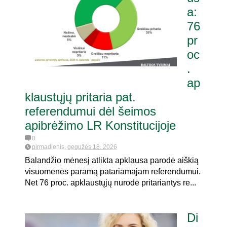
a:
76
 referendumui dėl
pr
oc
.
ap
klaustųjų pritaria pat.
referendumui dėl šeimos
apibrėžimo LR Konstitucijoje
0
pirmadienis, gegužės 18, 2026
Balandžio mėnesį atlikta apklausa parodė aiškią
visuomenės paramą patariamajam referendumui.
Net 76 proc. apklaustųjų nurodė pritariantys re...
Di