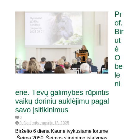
Pr
of.
Bir
ut
ė
O
be
le
ni
enė. Tėvų galimybės rūpintis
vaikų doriniu auklėjimu pagal
savo įsitikinimus
0
šeštadienis, rugsėjo 13, 2025
Birželio 6 dieną Kaune įvykusiame forume
„Šeima 2050. Šeimos stiprinimo įstatymas: