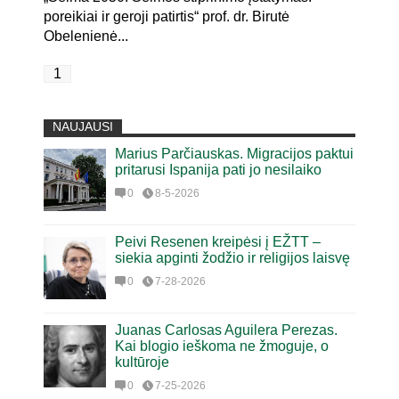
poreikiai ir geroji patirtis“ prof. dr. Birutė
Obelenienė...
1
NAUJAUSI
Marius Parčiauskas. Migracijos paktui
pritarusi Ispanija pati jo nesilaiko
0
8-5-2026
Peivi Resenen kreipėsi į EŽTT –
siekia apginti žodžio ir religijos laisvę
0
7-28-2026
Juanas Carlosas Aguilera Perezas.
Kai blogio ieškoma ne žmoguje, o
kultūroje
0
7-25-2026