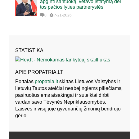
apginti santuoką, vetavo įstatymą dėl
tos pačios lyties partnerystės
0
7-21-2026
STATISTIKA
APIE PROPATRIA.LT
Portalas
propatria.lt
skirtas Lietuvos Valstybės ir
lietuvių Tautos ateičiai neabejingiems piliečiams,
pasiruošusiems atsakingai ir sutelktai dirbti
vardan savo Tėvynės Nepriklausomybės,
Laisvės ir visų joje gyvenančių žmonių bendrojo
gėrio.