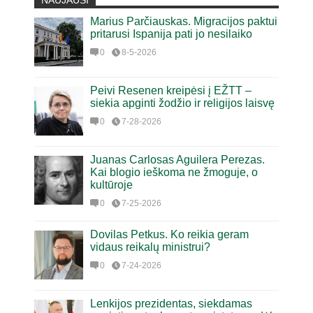
NAUJAUSI
Marius Parčiauskas. Migracijos paktui
pritarusi Ispanija pati jo nesilaiko
0
8-5-2026
Peivi Resenen kreipėsi į EŽTT –
siekia apginti žodžio ir religijos laisvę
0
7-28-2026
Juanas Carlosas Aguilera Perezas.
Kai blogio ieškoma ne žmoguje, o
kultūroje
0
7-25-2026
Dovilas Petkus. Ko reikia geram
vidaus reikalų ministrui?
0
7-24-2026
Lenkijos prezidentas, siekdamas