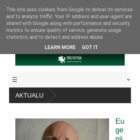
This site uses cookies from Google to deliver its services
and to analyze traffic. Your IP address and user-agent are
shared with Google along with performance and security
metrics to ensure quality of service, generate usage
statistics, and to detect and address abuse.
LEARN MORE
GOT IT
istemų
AKTUALU
ta arba pagrobta daugiau
Eu
muoju referendumu
ge
nij
 knygų