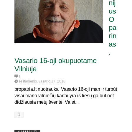
nij
us
O
pa
rin
as
.
Vasario 16-oji okupuotame
Vilniuje
1
šeštadienis, vasario 17, 2018
propatria.lt nuotrauka Vasario 16-oji man ir turbūt
visai mano vilniečių kartai yra iš tiesų galbūt net
didžiausia metų šventė. Valst...
1