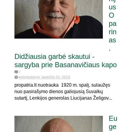
us
O
ria pat. referendumui dėl
e
pa
rin
as
.
Didžiausia garbė skautui -
sargyba prie Basanavičiaus kapo
7
ketvirtadienis, lapkričio 01, 2018
propatria.lt nuotrauka 1920 m. spalį, sulaužęs
nuo pasirašymo dienos galiojusią Suvalkų
sutartį, Lenkijos generolas Liucijanas Želigov...
Eu
ge