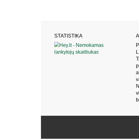
STATISTIKA
A
P
L
T
p
a
v
N
v
b