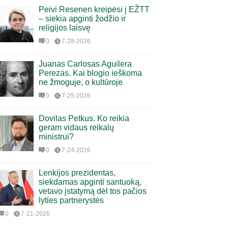
Peivi Resenen kreipėsi į EŽTT
– siekia apginti žodžio ir
religijos laisvę
0
7-28-2026
Juanas Carlosas Aguilera
Perezas. Kai blogio ieškoma
ne žmoguje, o kultūroje
0
7-25-2026
Dovilas Petkus. Ko reikia
geram vidaus reikalų
ministrui?
0
7-24-2026
Lenkijos prezidentas,
siekdamas apginti santuoką,
vetavo įstatymą dėl tos pačios
lyties partnerystės
0
7-21-2026