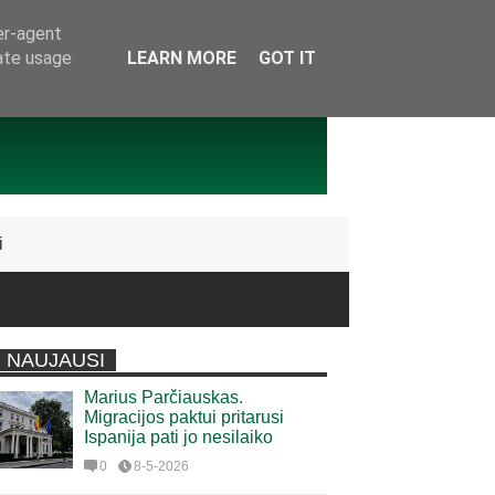
er-agent
rate usage
LEARN MORE
GOT IT
i
NAUJAUSI
Marius Parčiauskas.
Migracijos paktui pritarusi
Ispanija pati jo nesilaiko
0
8-5-2026