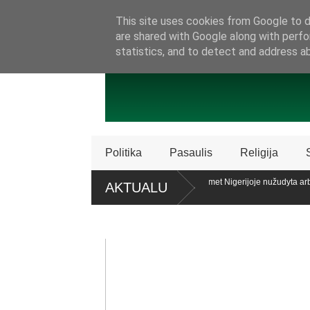
SAMBŪRIS
PRISIJUNKITE PRIE MŪSŲ!
KONTAKTAI
P
This site uses cookies from Google to de
are shared with Google along with perfo
statistics, and to detect and address a
Politika
Pasaulis
Religija
licencijos „Patriot“ sistemų
Ataskaita: šiemet Nigerijoje nužudyta arb
AKTUALU
krikščionių
alaiko teisę patariamuoju referendumu atsiklausti piliečių
Policija Š
dalijimą
roc. apklaustųjų pritaria pat. referendumui dėl šeimos apibrėžimo LR