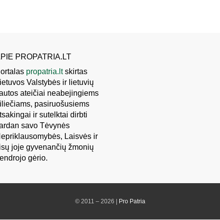
PIE PROPATRIA.LT
ortalas
propatria.lt
skirtas
ietuvos Valstybės ir lietuvių
autos ateičiai neabejingiems
iliečiams, pasiruošusiems
tsakingai ir sutelktai dirbti
ardan savo Tėvynės
epriklausomybės, Laisvės ir
isų joje gyvenančių žmonių
endrojo gėrio.
© 2011 – 2026 |
Pro Patria