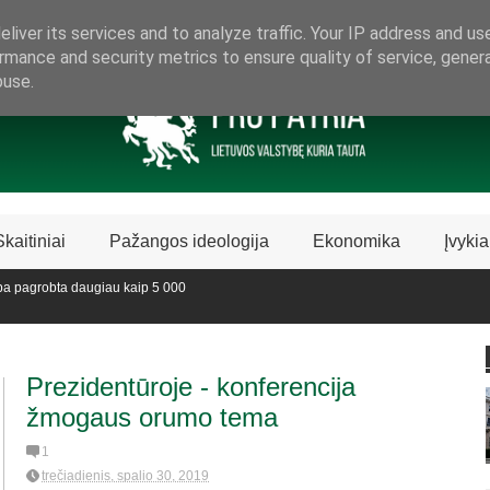
ARAMA LIETUVIŠKAI LIETUVAI
liver its services and to analyze traffic. Your IP address and us
rmance and security metrics to ensure quality of service, gene
buse.
Skaitiniai
Pažangos ideologija
Ekonomika
Įvykia
a pagrobta daugiau kaip 5 000
vedijoje sustabdė Biblijos knygų
Prezidentūroje - konferencija
žmogaus orumo tema
1
trečiadienis, spalio 30, 2019