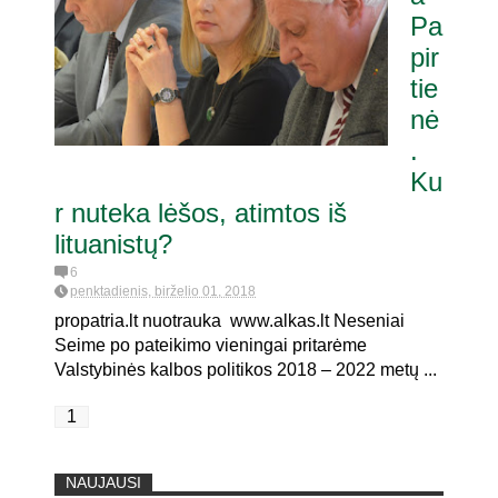
Pa
pir
tie
nė
.
Ku
r nuteka lėšos, atimtos iš
lituanistų?
6
penktadienis, birželio 01, 2018
propatria.lt nuotrauka www.alkas.lt Neseniai
Seime po pateikimo vieningai pritarėme
Valstybinės kalbos politikos 2018 – 2022 metų ...
1
NAUJAUSI