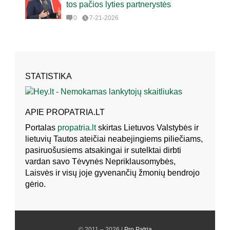
tos pačios lyties partnerystės
0
7-21-2026
STATISTIKA
APIE PROPATRIA.LT
Portalas
propatria.lt
skirtas Lietuvos Valstybės ir
lietuvių Tautos ateičiai neabejingiems piliečiams,
pasiruošusiems atsakingai ir sutelktai dirbti
vardan savo Tėvynės Nepriklausomybės,
Laisvės ir visų joje gyvenančių žmonių bendrojo
gėrio.
© 2011 – 2026 |
Pro Patria