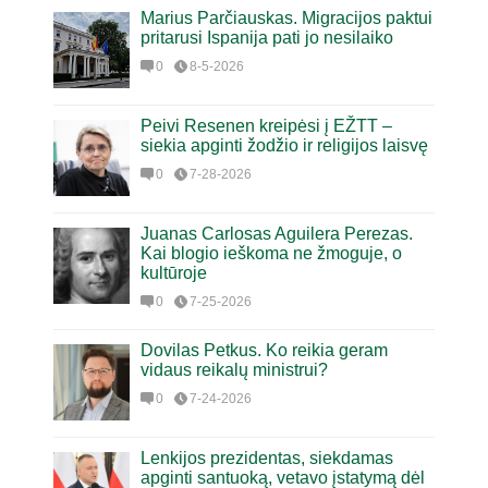
Marius Parčiauskas. Migracijos paktui
pritarusi Ispanija pati jo nesilaiko
0
8-5-2026
Peivi Resenen kreipėsi į EŽTT –
siekia apginti žodžio ir religijos laisvę
0
7-28-2026
Juanas Carlosas Aguilera Perezas.
Kai blogio ieškoma ne žmoguje, o
kultūroje
0
7-25-2026
Dovilas Petkus. Ko reikia geram
vidaus reikalų ministrui?
0
7-24-2026
Lenkijos prezidentas, siekdamas
apginti santuoką, vetavo įstatymą dėl