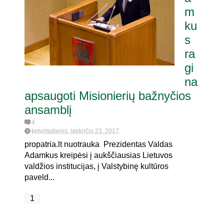
m
ku
s
ra
gi
na
apsaugoti Misionierių bažnyčios
ansamblį
4
ketvirtadienis, lapkričio 23, 2017
propatria.lt nuotrauka Prezidentas Valdas
Adamkus kreipėsi į aukščiausias Lietuvos
valdžios institucijas, į Valstybinę kultūros
paveld...
1