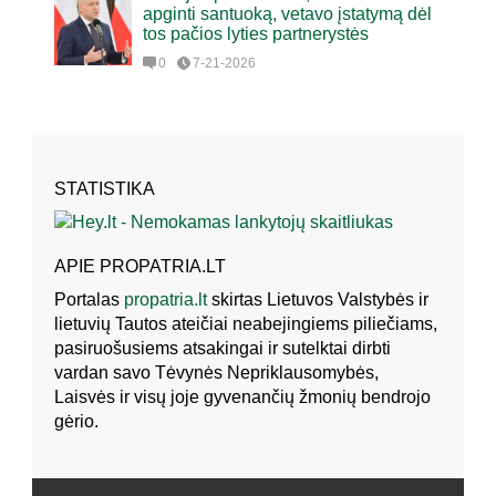
apginti santuoką, vetavo įstatymą dėl
tos pačios lyties partnerystės
0
7-21-2026
STATISTIKA
APIE PROPATRIA.LT
Portalas
propatria.lt
skirtas Lietuvos Valstybės ir
lietuvių Tautos ateičiai neabejingiems piliečiams,
pasiruošusiems atsakingai ir sutelktai dirbti
vardan savo Tėvynės Nepriklausomybės,
Laisvės ir visų joje gyvenančių žmonių bendrojo
gėrio.