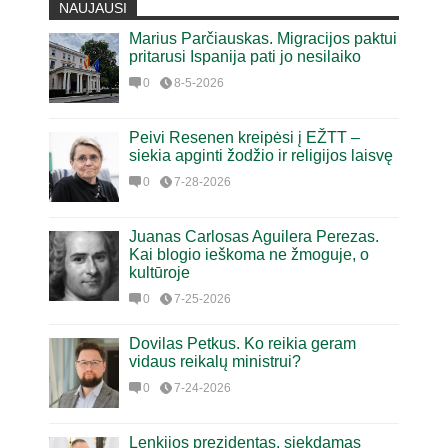
NAUJAUSI
Marius Parčiauskas. Migracijos paktui
pritarusi Ispanija pati jo nesilaiko
0
8-5-2026
Peivi Resenen kreipėsi į EŽTT –
siekia apginti žodžio ir religijos laisvę
0
7-28-2026
Juanas Carlosas Aguilera Perezas.
Kai blogio ieškoma ne žmoguje, o
kultūroje
0
7-25-2026
Dovilas Petkus. Ko reikia geram
vidaus reikalų ministrui?
0
7-24-2026
Lenkijos prezidentas, siekdamas