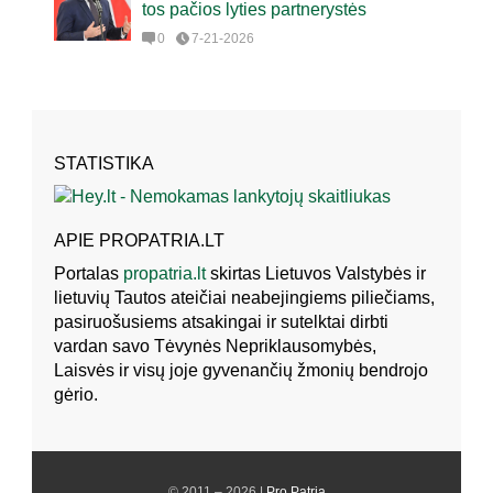
tos pačios lyties partnerystės
0
7-21-2026
STATISTIKA
APIE PROPATRIA.LT
Portalas
propatria.lt
skirtas Lietuvos Valstybės ir
lietuvių Tautos ateičiai neabejingiems piliečiams,
pasiruošusiems atsakingai ir sutelktai dirbti
vardan savo Tėvynės Nepriklausomybės,
Laisvės ir visų joje gyvenančių žmonių bendrojo
gėrio.
© 2011 – 2026 |
Pro Patria