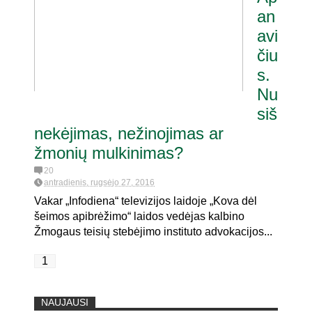
an
avi
pat. referendumui dėl
čiu
s.
Nu
siš
nekėjimas, nežinojimas ar
žmonių mulkinimas?
20
antradienis, rugsėjo 27, 2016
Vakar „Infodiena“ televizijos laidoje „Kova dėl
šeimos apibrėžimo“ laidos vedėjas kalbino
Žmogaus teisių stebėjimo instituto advokacijos...
1
NAUJAUSI