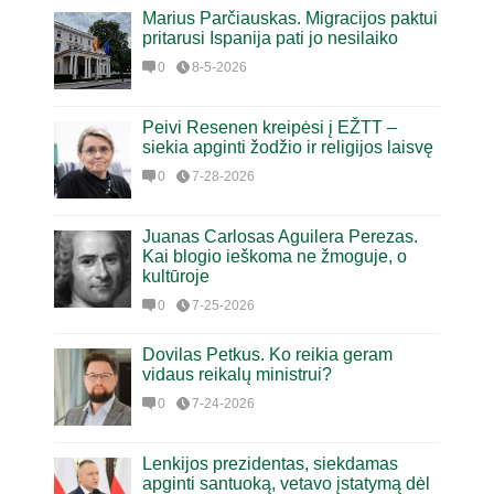
Marius Parčiauskas. Migracijos paktui
pritarusi Ispanija pati jo nesilaiko
0
8-5-2026
Peivi Resenen kreipėsi į EŽTT –
siekia apginti žodžio ir religijos laisvę
0
7-28-2026
Juanas Carlosas Aguilera Perezas.
Kai blogio ieškoma ne žmoguje, o
kultūroje
0
7-25-2026
Dovilas Petkus. Ko reikia geram
vidaus reikalų ministrui?
0
7-24-2026
Lenkijos prezidentas, siekdamas
apginti santuoką, vetavo įstatymą dėl