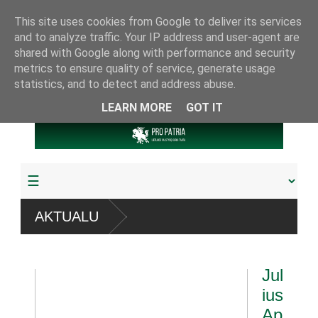
This site uses cookies from Google to deliver its services
and to analyze traffic. Your IP address and user-agent are
shared with Google along with performance and security
metrics to ensure quality of service, generate usage
statistics, and to detect and address abuse.
LEARN MORE
GOT IT
mų
AKTUALU
rba pagrobta daugiau
Jul
u referendumu
ius
Ap
gų