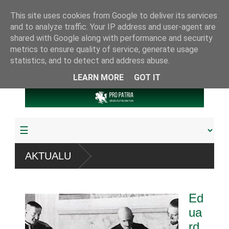
This site uses cookies from Google to deliver its services
and to analyze traffic. Your IP address and user-agent are
shared with Google along with performance and security
metrics to ensure quality of service, generate usage
statistics, and to detect and address abuse.
LEARN MORE
GOT IT
“ sistemų
AKTUALU
udyta arba pagrobta daugiau
Ed
iamuoju referendumu
ua
rd
jos knygų