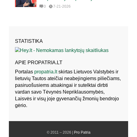
0
7-21-2026
STATISTIKA
APIE PROPATRIA.LT
Portalas
propatria.lt
skirtas Lietuvos Valstybės ir
lietuvių Tautos ateičiai neabejingiems piliečiams,
pasiruošusiems atsakingai ir sutelktai dirbti
vardan savo Tėvynės Nepriklausomybės,
Laisvės ir visų joje gyvenančių žmonių bendrojo
gėrio.
© 2011 – 2026 |
Pro Patria