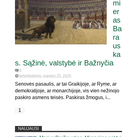
mi
er
as
Ba
ra
us
ka
s. Sąžinė, valstybė ir Bažnyčia
0
ketvirtadienis, rugsėjo 25, 2025
Senovės pasaulis, ar tai Graikijoje, ar Ryme, ar
demokratijoje, ar monarchijoje, vis vien nežinojo
paskiro asmens teisės. Paskiras žmogus, i...
1
NAUJAUSI