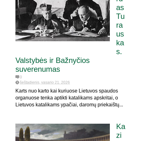
as
Tu
itaria pat. referendumui dėl
oje
ra
us
ka
s.
Valstybės ir Bažnyčios
suverenumas
0
šeštadienis, vasario 21, 2026
Karts nuo karto kai kuriuose Lietuvos spaudos
organuose tenka aptikti katalikams apskritai, o
Lietuvos katalikams ypačiai, daromų priekaištų...
Ka
zi