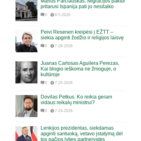
Marius Parčiauskas. Migracijos paktui
pritarusi Ispanija pati jo nesilaiko
0
8-5-2026
Peivi Resenen kreipėsi į EŽTT –
siekia apginti žodžio ir religijos laisvę
0
7-28-2026
Juanas Carlosas Aguilera Perezas.
Kai blogio ieškoma ne žmoguje, o
kultūroje
0
7-25-2026
Dovilas Petkus. Ko reikia geram
vidaus reikalų ministrui?
0
7-24-2026
Lenkijos prezidentas, siekdamas
apginti santuoką, vetavo įstatymą dėl
tos pačios lyties partnerystės