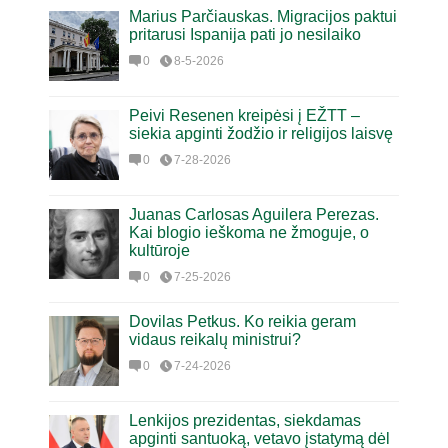
Marius Parčiauskas. Migracijos paktui
pritarusi Ispanija pati jo nesilaiko
0
8-5-2026
Peivi Resenen kreipėsi į EŽTT –
siekia apginti žodžio ir religijos laisvę
0
7-28-2026
Juanas Carlosas Aguilera Perezas.
Kai blogio ieškoma ne žmoguje, o
kultūroje
0
7-25-2026
Dovilas Petkus. Ko reikia geram
vidaus reikalų ministrui?
0
7-24-2026
Lenkijos prezidentas, siekdamas
apginti santuoką, vetavo įstatymą dėl