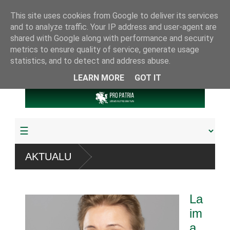
This site uses cookies from Google to deliver its services
and to analyze traffic. Your IP address and user-agent are
shared with Google along with performance and security
metrics to ensure quality of service, generate usage
statistics, and to detect and address abuse.
LEARN MORE
GOT IT
“ sistemų
AKTUALU
žudyta arba pagrobta daugiau
La
riamuoju referendumu
im
a
jos knygų