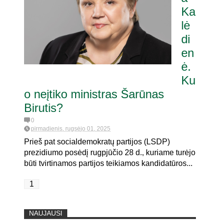
Ka
lė
itaria pat. referendumui dėl
joje
di
en
ė.
Ku
o neįtiko ministras Šarūnas
Birutis?
0
pirmadienis, rugsėjo 01, 2025
Prieš pat socialdemokratų partijos (LSDP)
prezidiumo posėdį rugpjūčio 28 d., kuriame turėjo
būti tvirtinamos partijos teikiamos kandidatūros...
1
NAUJAUSI