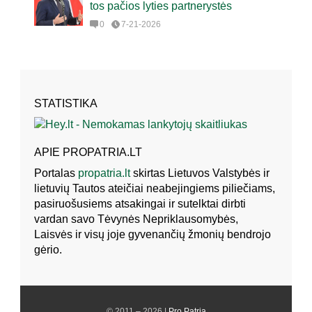
tos pačios lyties partnerystės
0
7-21-2026
STATISTIKA
APIE PROPATRIA.LT
Portalas
propatria.lt
skirtas Lietuvos Valstybės ir
lietuvių Tautos ateičiai neabejingiems piliečiams,
pasiruošusiems atsakingai ir sutelktai dirbti
vardan savo Tėvynės Nepriklausomybės,
Laisvės ir visų joje gyvenančių žmonių bendrojo
gėrio.
© 2011 – 2026 |
Pro Patria