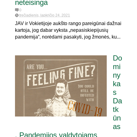
neteisinga
0
trečiadienis, lapkričio 24, 2021
JAV ir Vokietijoje aukšto rango pareigūnai dažnai
kartoja, jog dabar vyksta „nepasiskiepijusių
pandemija“, norėdami pasakyti, jog žmonės, ku...
Do
mi
ny
ka
s
Da
tk
ūn
as
. Pandemijos valdytojams