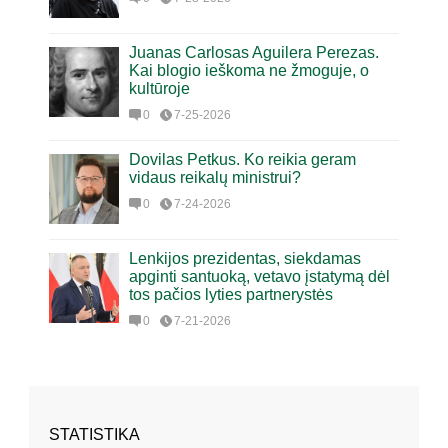
Juanas Carlosas Aguilera Perezas.
Kai blogio ieškoma ne žmoguje, o
kultūroje
0
7-25-2026
Dovilas Petkus. Ko reikia geram
vidaus reikalų ministrui?
0
7-24-2026
Lenkijos prezidentas, siekdamas
apginti santuoką, vetavo įstatymą dėl
tos pačios lyties partnerystės
0
7-21-2026
STATISTIKA