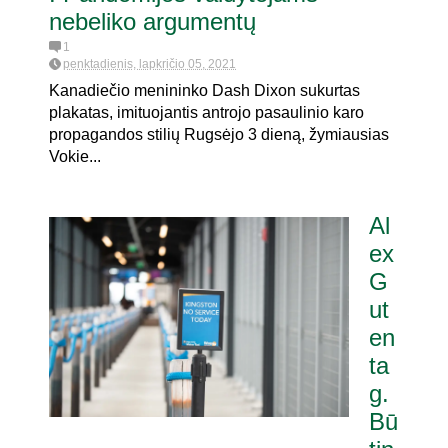
nebeliko argumentų
1
penktadienis, lapkričio 05, 2021
Kanadiečio menininko Dash Dixon sukurtas
plakatas, imituojantis antrojo pasaulinio karo
propagandos stilių Rugsėjo 3 dieną, žymiausias
Vokie...
Al
ex
G
ut
en
ta
g.
Bū