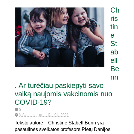
Ch
ris
tin
e
St
ab
ell
Be
nn
. Ar turėčiau paskiepyti savo
vaiką naujomis vakcinomis nuo
COVID-19?
0
šeštadienis, gruodžio 04, 2021
Teksto autorė – Christine Stabell Benn yra
pasaulinės sveikatos profesorė Pietų Danijos