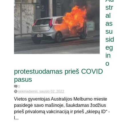
str
al
as
su
sid
eg
in
o
protestuodamas prieš COVID
pasus
0
sekmadienis, sausio 02, 2022
Vietos gyventojas Australijos Melburno mieste
pasidegė savo mašinoje, šaukdamas žodžius
prieš privalomą vakcinaciją ir prieš „skiepų ID“ -
l...