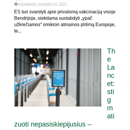
trečiadienis, gruodžio 01, 2021
ES turi svarstyti apie privalomą vakcinaciją visoje
Bendrijoje, siekdama sustabdyti „ypač
užkrečiamos“ omikron atmainos plitimą Europoje,
te...
Th
e
La
nc
et:
sti
g
m
ati
zuoti nepasiskiepijusius –