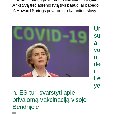
Ankstyvą trečiadienio rytą trys paaugliai pabėgo
iš Howard Springs privalomojo karantino stovy...
Ur
sul
a
vo
n
de
r
Le
ye
n. ES turi svarstyti apie
privalomą vakcinaciją visoje
Bendrijoje
10