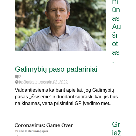
m
ūn
as
Au
šr
ot
as
.
Galimybių paso padariniai
2
trečiadienis, vasario 02, 2022
Valdantiesiems kalbant apie tai, jog Galimybių
pasas „išsisėmė“ ir duodant suprasti, kad jis bus
naikinamas, verta prisiminti GP įvedimo met...
Gr
iež