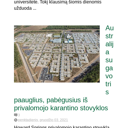
universitete. Tokį klausimą šiomis dienomis
užduoda ...
Au
str
alij
a
su
ga
vo
tri
s
paauglius, pabėgusius iš
privalomojo karantino stovyklos
3
penktadienis, gruodžio 03, 2021
Howard Springs privalomojo karantino stovykla