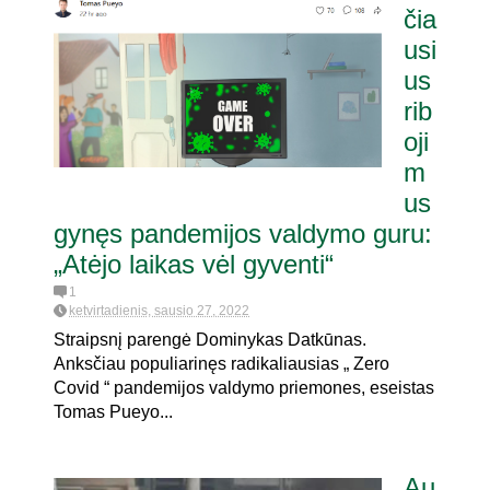
čia
usi
us
rib
oji
m
us
gynęs pandemijos valdymo guru:
„Atėjo laikas vėl gyventi“
1
ketvirtadienis, sausio 27, 2022
Straipsnį parengė Dominykas Datkūnas.
Anksčiau populiarinęs radikaliausias „ Zero
Covid “ pandemijos valdymo priemones, eseistas
Tomas Pueyo...
Au