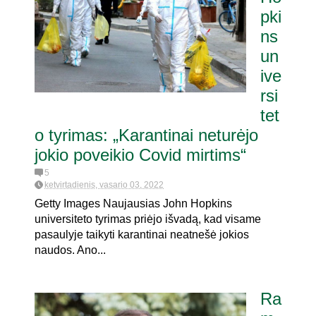
pki
ns
erendumui dėl
un
ive
rsi
tet
o tyrimas: „Karantinai neturėjo
jokio poveikio Covid mirtims“
5
ketvirtadienis, vasario 03, 2022
Getty Images Naujausias John Hopkins
universiteto tyrimas priėjo išvadą, kad visame
pasaulyje taikyti karantinai neatnešė jokios
naudos. Ano...
Ra