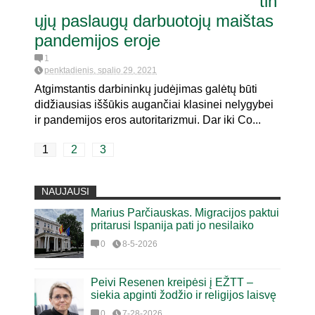
tin
ųjų paslaugų darbuotojų maištas
pandemijos eroje
1
penktadienis, spalio 29, 2021
Atgimstantis darbininkų judėjimas galėtų būti
didžiausias iššūkis augančiai klasinei nelygybei
ir pandemijos eros autoritarizmui. Dar iki Co...
1
2
3
NAUJAUSI
Marius Parčiauskas. Migracijos paktui
pritarusi Ispanija pati jo nesilaiko
0
8-5-2026
Peivi Resenen kreipėsi į EŽTT –
siekia apginti žodžio ir religijos laisvę
0
7-28-2026