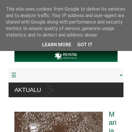
This site uses cookies from Google to deliver its services
and to analyze traffic. Your IP address and user-agent are
shared with Google along with performance and security
metrics to ensure quality of service, generate usage
statistics, and to detect and address abuse.
LEARN MORE
GOT IT
“ sistemų
AKTUALU
žudyta arba pagrobta daugiau
M
riamuoju referendumu
ari
ja
jos knygų