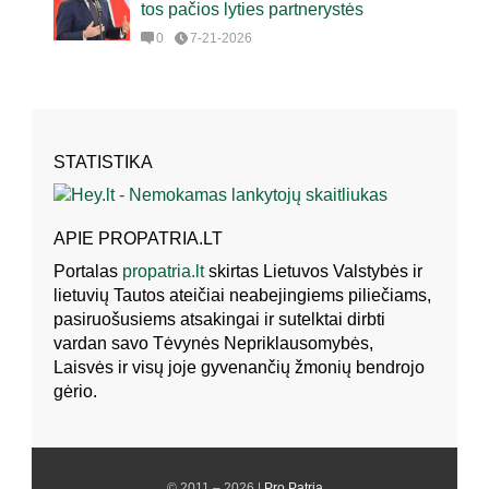
tos pačios lyties partnerystės
0
7-21-2026
STATISTIKA
APIE PROPATRIA.LT
Portalas
propatria.lt
skirtas Lietuvos Valstybės ir
lietuvių Tautos ateičiai neabejingiems piliečiams,
pasiruošusiems atsakingai ir sutelktai dirbti
vardan savo Tėvynės Nepriklausomybės,
Laisvės ir visų joje gyvenančių žmonių bendrojo
gėrio.
© 2011 – 2026 |
Pro Patria