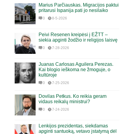
Marius Parčiauskas. Migracijos paktui
pritarusi Ispanija pati jo nesilaiko
0
8-5-2026
Peivi Resenen kreipėsi į EŽTT –
siekia apginti žodžio ir religijos laisvę
0
7-28-2026
Juanas Carlosas Aguilera Perezas.
Kai blogio ieškoma ne žmoguje, o
kultūroje
0
7-25-2026
Dovilas Petkus. Ko reikia geram
vidaus reikalų ministrui?
0
7-24-2026
Lenkijos prezidentas, siekdamas
apginti santuoką, vetavo įstatymą dėl