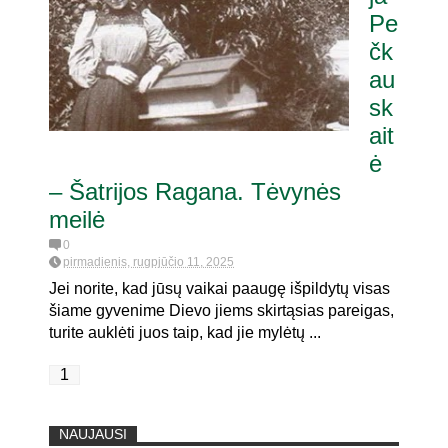
Pe
čk
itaria pat. referendumui dėl
joje
au
sk
ait
ė
– Šatrijos Ragana. Tėvynės
meilė
0
pirmadienis, rugpjūčio 11, 2025
Jei norite, kad jūsų vaikai paaugę išpildytų visas
šiame gyvenime Dievo jiems skirtąsias pareigas,
turite auklėti juos taip, kad jie mylėtų ...
1
NAUJAUSI