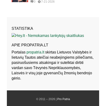
0
7-21-2026
STATISTIKA
APIE PROPATRIA.LT
Portalas
propatria.lt
skirtas Lietuvos Valstybės ir
lietuvių Tautos ateičiai neabejingiems piliečiams,
pasiruošusiems atsakingai ir sutelktai dirbti
vardan savo Tėvynės Nepriklausomybės,
Laisvės ir visų joje gyvenančių žmonių bendrojo
gėrio.
© 2011 – 2026 |
Pro Patria