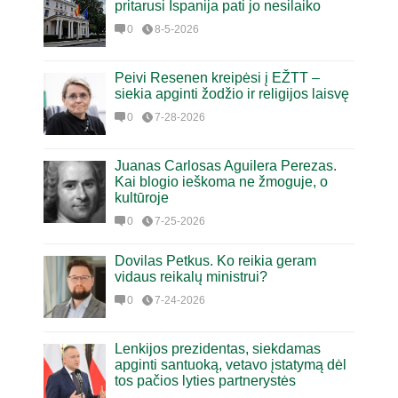
pritarusi Ispanija pati jo nesilaiko
0
8-5-2026
Peivi Resenen kreipėsi į EŽTT –
siekia apginti žodžio ir religijos laisvę
0
7-28-2026
Juanas Carlosas Aguilera Perezas.
Kai blogio ieškoma ne žmoguje, o
kultūroje
0
7-25-2026
Dovilas Petkus. Ko reikia geram
vidaus reikalų ministrui?
0
7-24-2026
Lenkijos prezidentas, siekdamas
apginti santuoką, vetavo įstatymą dėl
tos pačios lyties partnerystės