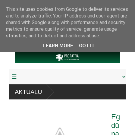
This site uses cookies from Google to deliver its services
and to analyze traffic. Your IP address and user-agent are
shared with Google along with performance and security
metrics to ensure quality of service, generate usage
statistics, and to detect and address abuse.
LEARN MORE
GOT IT
sistemų
AKTUALU
yta arba pagrobta daugiau
Eg
amuoju referendumu
dū
na
s knygų