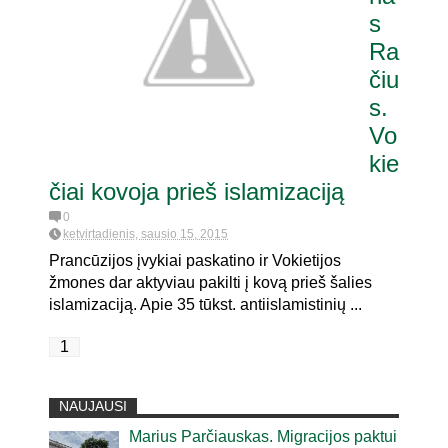
s
Ra
aria pat. referendumui dėl
je
čiu
s.
Vo
kie
čiai kovoja prieš islamizaciją
0
ketvirtadienis, sausio 15, 2015
Prancūzijos įvykiai paskatino ir Vokietijos
žmones dar aktyviau pakilti į kovą prieš šalies
islamizaciją. Apie 35 tūkst. antiislamistinių ...
1
NAUJAUSI
Marius Parčiauskas. Migracijos paktui