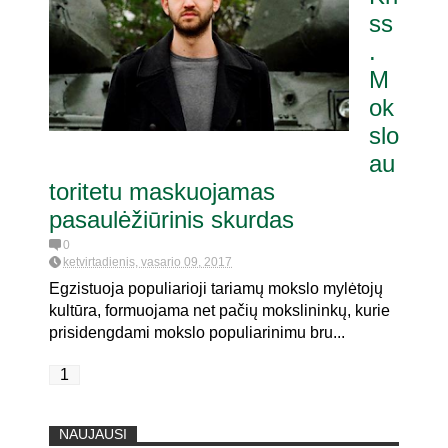
ss
.
itaria pat. referendumui dėl
oje
M
ok
slo
au
toritetu maskuojamas
pasaulėžiūrinis skurdas
0
ketvirtadienis, vasario 09, 2017
Egzistuoja populiarioji tariamų mokslo mylėtojų
kultūra, formuojama net pačių mokslininkų, kurie
prisidengdami mokslo populiarinimu bru...
1
NAUJAUSI