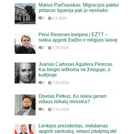
Marius Parčiauskas. Migracijos paktui
pritarusi Ispanija pati jo nesilaiko
0
8-5-2026
Peivi Resenen kreipėsi į EŽTT –
siekia apginti žodžio ir religijos laisvę
0
7-28-2026
Juanas Carlosas Aguilera Perezas.
Kai blogio ieškoma ne žmoguje, o
kultūroje
0
7-25-2026
Dovilas Petkus. Ko reikia geram
vidaus reikalų ministrui?
0
7-24-2026
Lenkijos prezidentas, siekdamas
apginti santuoką, vetavo įstatymą dėl