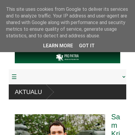
This site uses cookies from Google to deliver its services
and to analyze traffic. Your IP address and user-agent are
shared with Google along with performance and security
metrics to ensure quality of service, generate usage
statistics, and to detect and address abuse.
LEARN MORE
GOT IT
“ sistemų
AKTUALU
udyta arba pagrobta daugiau
Sa
riamuoju referendumu
m
Kri
jos knygų