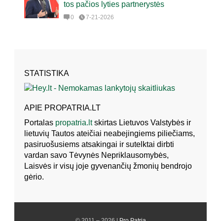
tos pačios lyties partnerystės
0
7-21-2026
STATISTIKA
APIE PROPATRIA.LT
Portalas
propatria.lt
skirtas Lietuvos Valstybės ir
lietuvių Tautos ateičiai neabejingiems piliečiams,
pasiruošusiems atsakingai ir sutelktai dirbti
vardan savo Tėvynės Nepriklausomybės,
Laisvės ir visų joje gyvenančių žmonių bendrojo
gėrio.
© 2011 – 2026 |
Pro Patria