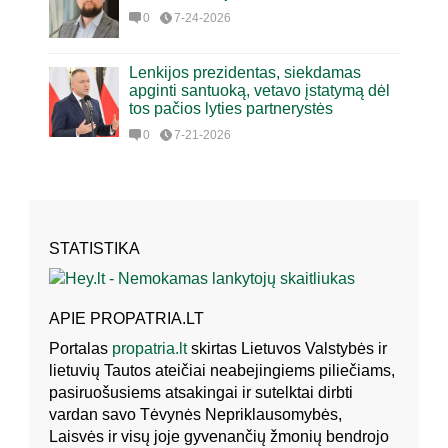
0
7-24-2026
Lenkijos prezidentas, siekdamas
apginti santuoką, vetavo įstatymą dėl
tos pačios lyties partnerystės
0
7-21-2026
STATISTIKA
APIE PROPATRIA.LT
Portalas
propatria.lt
skirtas Lietuvos Valstybės ir
lietuvių Tautos ateičiai neabejingiems piliečiams,
pasiruošusiems atsakingai ir sutelktai dirbti
vardan savo Tėvynės Nepriklausomybės,
Laisvės ir visų joje gyvenančių žmonių bendrojo