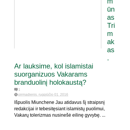
m
ūn
as
Tri
m
ak
as
.
Ar lauksime, kol islamistai
suorganizuos Vakarams
branduolinį holokaustą?
1
pirmadienis, rugpjūčio 01, 2016
Išpuolis Miunchene Jau atidavus šį straipsnį
redakcijai ir tebesitęsiant islamistų puolimui,
Vakarų tolerizmas nusinešė eilinę gyvybę. ...