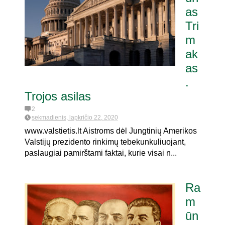
as
Tri
 pat. referendumui dėl
m
ak
as
.
Trojos asilas
2
sekmadienis, lapkričio 22, 2020
www.valstietis.lt Aistroms dėl Jungtinių Amerikos
Valstijų prezidento rinkimų tebekunkuliuojant,
paslaugiai pamirštami faktai, kurie visai n...
Ra
m
ūn