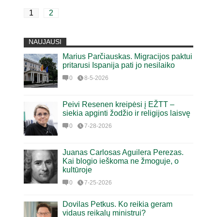
1
2
NAUJAUSI
Marius Parčiauskas. Migracijos paktui
pritarusi Ispanija pati jo nesilaiko
0
8-5-2026
Peivi Resenen kreipėsi į EŽTT –
siekia apginti žodžio ir religijos laisvę
0
7-28-2026
Juanas Carlosas Aguilera Perezas.
Kai blogio ieškoma ne žmoguje, o
kultūroje
0
7-25-2026
Dovilas Petkus. Ko reikia geram
vidaus reikalų ministrui?