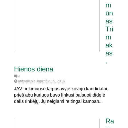
m
ūn
as
Tri
m
ak
as
.
Hienos diena
4
antradienis, lapkričio 15, 2016
JAV rinkimuose tarpusavyje kovojo kandidatai,
prieš abu kuriuos buvo linkusi balsuoti didelė
dalis rinkėjų. Jų neigiami reitingai kampan...
Ra