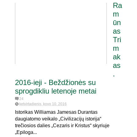
Ra
m
ūn
as
Tri
m
ak
as
.
2016-ieji - Beždžionės su
sprogdikliu letenoje metai
24
ketvirtadienis, kovo 10, 2016
Istorikas Williamas Jamesas Durantas
daugiatomo veikalo „Civilizacijų istorija“
trečiosios dalies „Cezaris ir Kristus“ skyriuje
„Epiloga...