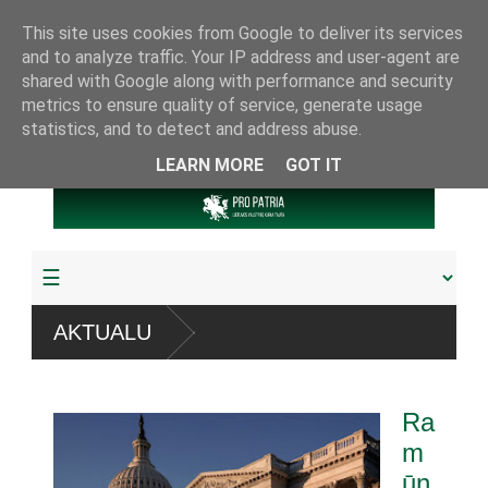
This site uses cookies from Google to deliver its services
and to analyze traffic. Your IP address and user-agent are
shared with Google along with performance and security
metrics to ensure quality of service, generate usage
statistics, and to detect and address abuse.
LEARN MORE
GOT IT
emų
AKTUALU
 arba pagrobta daugiau
Ra
ju referendumu
m
ūn
ygų