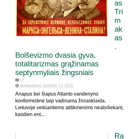
as
Tri
m
ak
as
.
Bolševizmo dvasia gyva,
totalitarizmas grąžinamas
septynmyliais žingsniais
17
penktadienis, lapkričio 13, 2020
Anapus bei šiapus Atlanto vandenyno
konformistinė taip vadinama žiniasklaida,
Lietuvoje veikiantiems atitikmenims neatsiliekant,
kasdien ent...
Ra