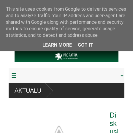
This site uses cookies from Google to deliver its services
and to analyze traffic. Your IP address and user-agent are
shared with Google along with performance and security
metrics to ensure quality of service, generate usage
statistics, and to detect and address abuse.
LEARN MORE
GOT IT
temų
AKTUALU
 arba pagrobta daugiau
Di
oju referendumu
sk
usi
nygų