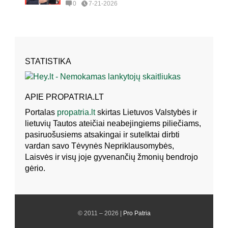
0
7-21-2026
STATISTIKA
APIE PROPATRIA.LT
Portalas
propatria.lt
skirtas Lietuvos Valstybės ir
lietuvių Tautos ateičiai neabejingiems piliečiams,
pasiruošusiems atsakingai ir sutelktai dirbti
vardan savo Tėvynės Nepriklausomybės,
Laisvės ir visų joje gyvenančių žmonių bendrojo
gėrio.
© 2011 – 2026 |
Pro Patria