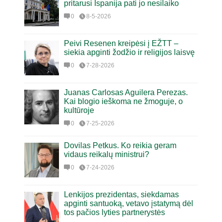
pritarusi Ispanija pati jo nesilaiko
0
8-5-2026
Peivi Resenen kreipėsi į EŽTT –
siekia apginti žodžio ir religijos laisvę
0
7-28-2026
Juanas Carlosas Aguilera Perezas.
Kai blogio ieškoma ne žmoguje, o
kultūroje
0
7-25-2026
Dovilas Petkus. Ko reikia geram
vidaus reikalų ministrui?
0
7-24-2026
Lenkijos prezidentas, siekdamas
apginti santuoką, vetavo įstatymą dėl
tos pačios lyties partnerystės