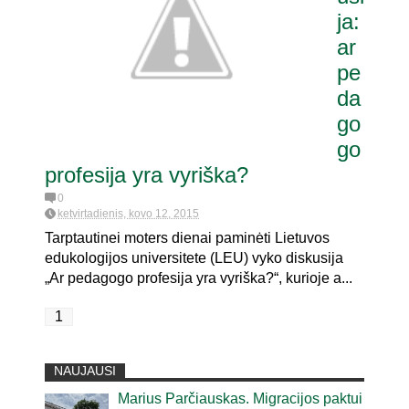
ja:
ar
a pat. referendumui dėl
pe
da
go
go
profesija yra vyriška?
0
ketvirtadienis, kovo 12, 2015
Tarptautinei moters dienai paminėti Lietuvos
edukologijos universitete (LEU) vyko diskusija
„Ar pedagogo profesija yra vyriška?“, kurioje a...
1
NAUJAUSI
Marius Parčiauskas. Migracijos paktui