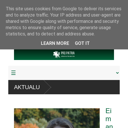
This site uses cookies from Google to deliver its services
and to analyze traffic. Your IP address and user-agent are
shared with Google along with performance and security
metrics to ensure quality of service, generate usage
statistics, and to detect and address abuse.
LEARN MORE
GOT IT
stemų
AKTUALU
a arba pagrobta daugiau
Ei
uoju referendumu
m
an
knygų