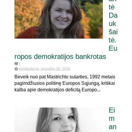
tė
Da
ia pat. referendumui dėl
uk
šai
tė.
Eu
ropos demokratijos bankrotas
1
penktadienis, gruodžio 30, 2016
Beveik nuo pat Mastrichto sutarties, 1992 metais
pagimdžiusios politinę Europos Sąjungą, kritikai
kalba apie demokratijos deficitą Europo...
Ei
m
an