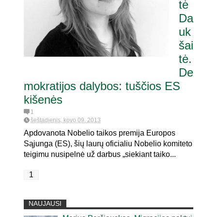
tė
Da
uk
šai
tė.
De
mokratijos dalybos: tuščios ES
kišenės
1
šeštadienis, kovo 09, 2013
Apdovanota Nobelio taikos premija Europos
Sąjunga (ES), šių laurų oficialiu Nobelio komiteto
teigimu nusipelnė už darbus „siekiant taiko...
1
NAUJAUSI