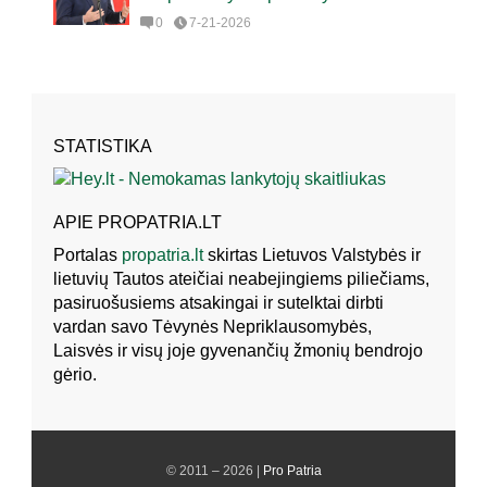
0
7-21-2026
STATISTIKA
APIE PROPATRIA.LT
Portalas
propatria.lt
skirtas Lietuvos Valstybės ir
lietuvių Tautos ateičiai neabejingiems piliečiams,
pasiruošusiems atsakingai ir sutelktai dirbti
vardan savo Tėvynės Nepriklausomybės,
Laisvės ir visų joje gyvenančių žmonių bendrojo
gėrio.
© 2011 – 2026 |
Pro Patria