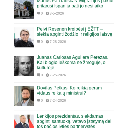
Marius Parčiauskas. Migracijos paktui
pritarusi Ispanija pati jo nesilaiko
0
8-5-2026
Peivi Resenen kreipėsi į EŽTT –
siekia apginti žodžio ir religijos laisvę
0
7-28-2026
Juanas Carlosas Aguilera Perezas.
Kai blogio ieškoma ne žmoguje, o
kultūroje
0
7-25-2026
Dovilas Petkus. Ko reikia geram
vidaus reikalų ministrui?
0
7-24-2026
Lenkijos prezidentas, siekdamas
apginti santuoką, vetavo įstatymą dėl
tos pačios lyties partnerystės