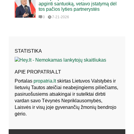
apginti santuoką, vetavo įstatymą dėl
tos pačios lyties partnerystės
0
7-21-2026
STATISTIKA
APIE PROPATRIA.LT
Portalas
propatria.lt
skirtas Lietuvos Valstybės ir
lietuvių Tautos ateičiai neabejingiems piliečiams,
pasiruošusiems atsakingai ir sutelktai dirbti
vardan savo Tėvynės Nepriklausomybės,
Laisvės ir visų joje gyvenančių žmonių bendrojo
gėrio.