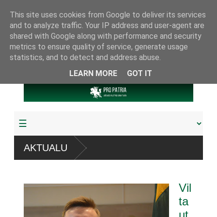
This site uses cookies from Google to deliver its services
and to analyze traffic. Your IP address and user-agent are
shared with Google along with performance and security
metrics to ensure quality of service, generate usage
statistics, and to detect and address abuse.
LEARN MORE
GOT IT
t“ sistemų
AKTUALU
žudyta arba pagrobta daugiau
Vil
ariamuoju referendumu
ta
ut
ijos knygų