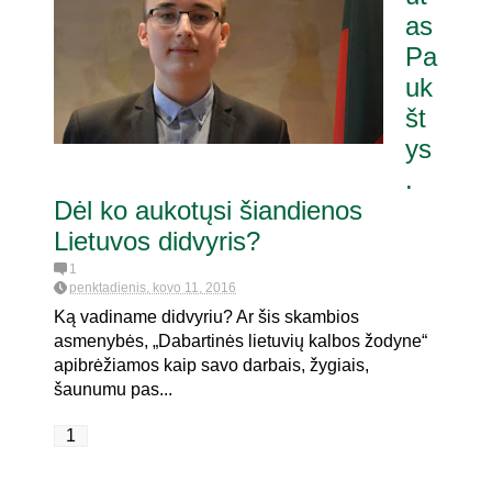
as
Pa
ritaria pat. referendumui dėl
ijoje
uk
št
ys
.
Dėl ko aukotųsi šiandienos
Lietuvos didvyris?
1
penktadienis, kovo 11, 2016
Ką vadiname didvyriu? Ar šis skambios
asmenybės, „Dabartinės lietuvių kalbos žodyne“
apibrėžiamos kaip savo darbais, žygiais,
šaunumu pas...
1