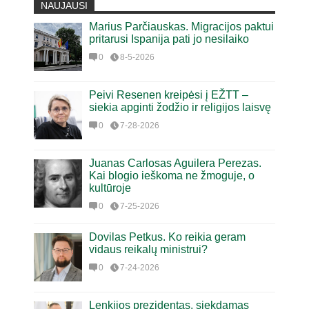
NAUJAUSI
Marius Parčiauskas. Migracijos paktui
pritarusi Ispanija pati jo nesilaiko
0
8-5-2026
Peivi Resenen kreipėsi į EŽTT –
siekia apginti žodžio ir religijos laisvę
0
7-28-2026
Juanas Carlosas Aguilera Perezas.
Kai blogio ieškoma ne žmoguje, o
kultūroje
0
7-25-2026
Dovilas Petkus. Ko reikia geram
vidaus reikalų ministrui?
0
7-24-2026
Lenkijos prezidentas, siekdamas