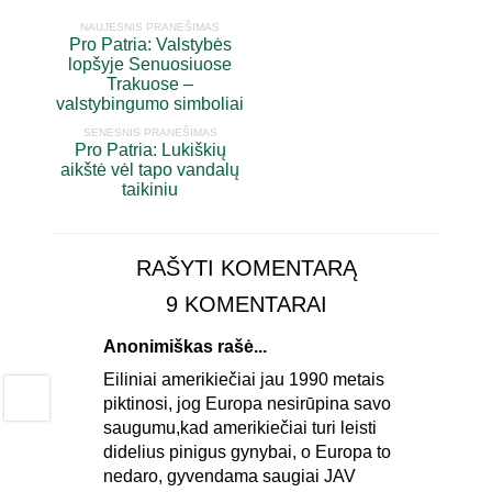
NAUJESNIS PRANEŠIMAS
Pro Patria: Valstybės
lopšyje Senuosiuose
Trakuose –
valstybingumo simboliai
SENESNIS PRANEŠIMAS
Pro Patria: Lukiškių
aikštė vėl tapo vandalų
taikiniu
RAŠYTI KOMENTARĄ
9 KOMENTARAI
Anonimiškas rašė...
Eiliniai amerikiečiai jau 1990 metais
piktinosi, jog Europa nesirūpina savo
saugumu,kad amerikiečiai turi leisti
didelius pinigus gynybai, o Europa to
nedaro, gyvendama saugiai JAV