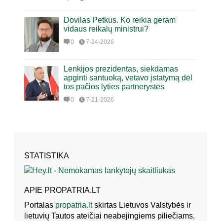
Dovilas Petkus. Ko reikia geram
vidaus reikalų ministrui?
0
7-24-2026
Lenkijos prezidentas, siekdamas
apginti santuoką, vetavo įstatymą dėl
tos pačios lyties partnerystės
0
7-21-2026
STATISTIKA
APIE PROPATRIA.LT
Portalas
propatria.lt
skirtas Lietuvos Valstybės ir
lietuvių Tautos ateičiai neabejingiems piliečiams,