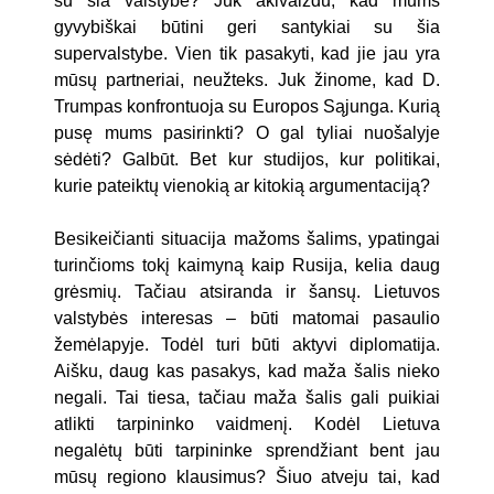
su šia valstybe? Juk akivaizdu, kad mums
gyvybiškai būtini geri santykiai su šia
supervalstybe. Vien tik pasakyti, kad jie jau yra
mūsų partneriai, neužteks. Juk žinome, kad D.
Trumpas konfrontuoja su Europos Sąjunga. Kurią
pusę mums pasirinkti? O gal tyliai nuošalyje
sėdėti? Galbūt. Bet kur studijos, kur politikai,
kurie pateiktų vienokią ar kitokią argumentaciją?
Besikeičianti situacija mažoms šalims, ypatingai
turinčioms tokį kaimyną kaip Rusija, kelia daug
grėsmių. Tačiau atsiranda ir šansų. Lietuvos
valstybės interesas – būti matomai pasaulio
žemėlapyje. Todėl turi būti aktyvi diplomatija.
Aišku, daug kas pasakys, kad maža šalis nieko
negali. Tai tiesa, tačiau maža šalis gali puikiai
atlikti tarpininko vaidmenį. Kodėl Lietuva
negalėtų būti tarpininke sprendžiant bent jau
mūsų regiono klausimus? Šiuo atveju tai, kad