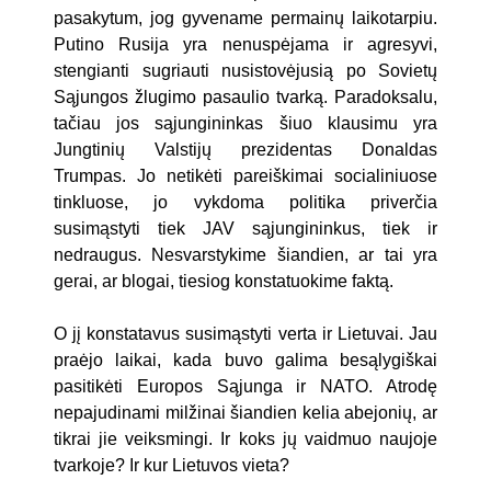
pasakytum, jog gyvename permainų laikotarpiu.
Putino Rusija yra nenuspėjama ir agresyvi,
stengianti sugriauti nusistovėjusią po Sovietų
Sąjungos žlugimo pasaulio tvarką. Paradoksalu,
tačiau jos sąjungininkas šiuo klausimu yra
Jungtinių Valstijų prezidentas Donaldas
Trumpas. Jo netikėti pareiškimai socialiniuose
tinkluose, jo vykdoma politika priverčia
susimąstyti tiek JAV sąjungininkus, tiek ir
nedraugus. Nesvarstykime šiandien, ar tai yra
gerai, ar blogai, tiesiog konstatuokime faktą.
O jį konstatavus susimąstyti verta ir Lietuvai. Jau
praėjo laikai, kada buvo galima besąlygiškai
pasitikėti Europos Sąjunga ir NATO. Atrodę
nepajudinami milžinai šiandien kelia abejonių, ar
tikrai jie veiksmingi. Ir koks jų vaidmuo naujoje
tvarkoje? Ir kur Lietuvos vieta?