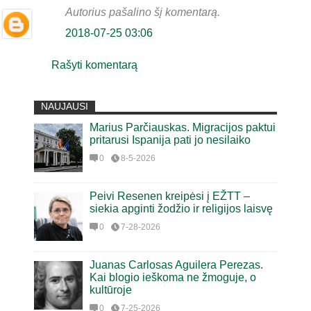
Autorius pašalino šį komentarą.
2018-07-25 03:06
Rašyti komentarą
NAUJAUSI
Marius Parčiauskas. Migracijos paktui
pritarusi Ispanija pati jo nesilaiko
0
8-5-2026
Peivi Resenen kreipėsi į EŽTT –
siekia apginti žodžio ir religijos laisvę
0
7-28-2026
Juanas Carlosas Aguilera Perezas.
Kai blogio ieškoma ne žmoguje, o
kultūroje
0
7-25-2026