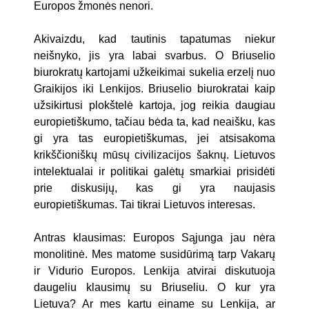
Europos žmonės nenori.
Akivaizdu, kad tautinis tapatumas niekur
neišnyko, jis yra labai svarbus. O Briuselio
biurokratų kartojami užkeikimai sukelia erzelį nuo
Graikijos iki Lenkijos. Briuselio biurokratai kaip
užsikirtusi plokštelė kartoja, jog reikia daugiau
europietiškumo, tačiau bėda ta, kad neaišku, kas
gi yra tas europietiškumas, jei atsisakoma
krikščioniškų mūsų civilizacijos šaknų. Lietuvos
intelektualai ir politikai galėtų smarkiai prisidėti
prie diskusijų, kas gi yra naujasis
europietiškumas. Tai tikrai Lietuvos interesas.
Antras klausimas: Europos Sąjunga jau nėra
monolitinė. Mes matome susidūrimą tarp Vakarų
ir Vidurio Europos. Lenkija atvirai diskutuoja
daugeliu klausimų su Briuseliu. O kur yra
Lietuva? Ar mes kartu einame su Lenkija, ar