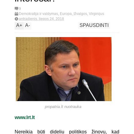
9
Demokratija ir valdymas
,
Europa
,
Įžvalgos
,
Virginijus
Savukynas
antradienis, liepos 24, 2018
A
+
A
-
SPAUSDINTI
propatria.lt nuotrauka
www.lrt.lt
Nereikia būti dideliu politikos žinovu, kad