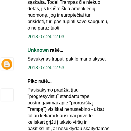
sąskaita. Todėl Trampas čia niekuo
dėtas, jis tik išreiškia amerikiečių
nuomonę, jog ir europiečiai turi
prisidėti, turi pasirūpinti savo saugumu,
o ne parazituoti.
2018-07-24 12:03
Unknown
rašė...
Savukynas truputi pakilo mano akyse.
2018-07-24 12:53
Pikc rašė...
Pasisakymo pradžia (jau
"progresyvistų" standartu tapę
postringavimai apie "prorusišką
Trampą") visiškai nenustebino - užtat
toliau keliami klausimai privertė
keliskart grįžti į teksto viršų ir
pasitikslinti, ar nesuklydau skaitydamas