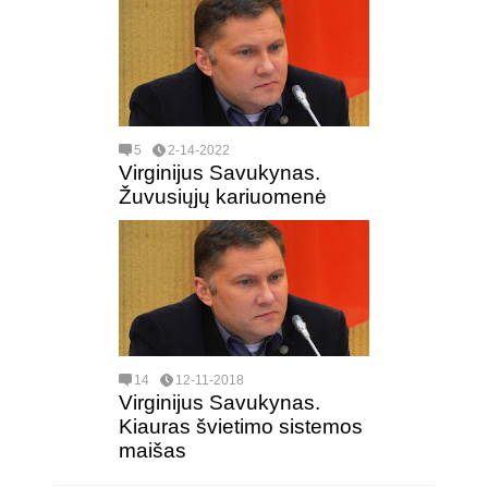
5
2-14-2022
Virginijus Savukynas.
Žuvusiųjų kariuomenė
14
12-11-2018
Virginijus Savukynas.
Kiauras švietimo sistemos
maišas