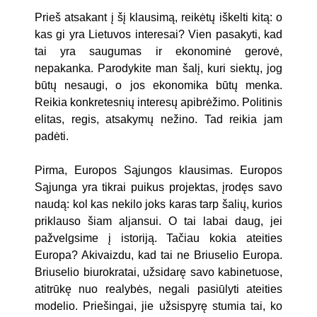
Prieš atsakant į šį klausimą, reikėtų iškelti kitą: o
kas gi yra Lietuvos interesai? Vien pasakyti, kad
tai yra saugumas ir ekonominė gerovė,
nepakanka. Parodykite man šalį, kuri siektų, jog
būtų nesaugi, o jos ekonomika būtų menka.
Reikia konkretesnių interesų apibrėžimo. Politinis
elitas, regis, atsakymų nežino. Tad reikia jam
padėti.
Pirma, Europos Sąjungos klausimas. Europos
Sąjunga yra tikrai puikus projektas, įrodęs savo
naudą: kol kas nekilo joks karas tarp šalių, kurios
priklauso šiam aljansui. O tai labai daug, jei
pažvelgsime į istoriją. Tačiau kokia ateities
Europa? Akivaizdu, kad tai ne Briuselio Europa.
Briuselio biurokratai, užsidarę savo kabinetuose,
atitrūkę nuo realybės, negali pasiūlyti ateities
modelio. Priešingai, jie užsispyrę stumia tai, ko