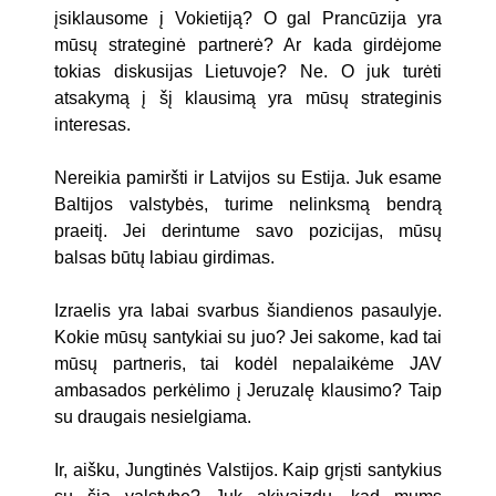
įsiklausome į Vokietiją? O gal Prancūzija yra
mūsų strateginė partnerė? Ar kada girdėjome
tokias diskusijas Lietuvoje? Ne. O juk turėti
atsakymą į šį klausimą yra mūsų strateginis
interesas.
Nereikia pamiršti ir Latvijos su Estija. Juk esame
Baltijos valstybės, turime nelinksmą bendrą
praeitį. Jei derintume savo pozicijas, mūsų
balsas būtų labiau girdimas.
Izraelis yra labai svarbus šiandienos pasaulyje.
Kokie mūsų santykiai su juo? Jei sakome, kad tai
mūsų partneris, tai kodėl nepalaikėme JAV
ambasados perkėlimo į Jeruzalę klausimo? Taip
su draugais nesielgiama.
Ir, aišku, Jungtinės Valstijos. Kaip grįsti santykius