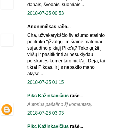
danais, švedais, suomiais...
2018-07-25 00:53
Anonimiškas rašė...
Cha, užvakarykščio šviežumo etatinio
politruko "įžvalgų" mišrainė maloniai
sujaudino piktąjį Pikc'ą? Teko grįžti į
viršų ir pasitikrinti ar nesuklydau
perskaitęs komentaro nick'ą.. Deja, tai
tikrai Pikcas, ir jis nepakilo mano
akyse...
2018-07-25 01:15
Pikc Kažinkavičius
rašė...
Autorius pašalino šį komentarą.
2018-07-25 03:03
Pikc Kažinkavičius
rašė...