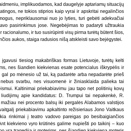
aidmeniu, implikuodamos, kad daugelyje aptariamų situacijų
ingos, ne tokios stiprios kaip vyrai ir apskritai negalinčios
žmogus, nepriklausomai nuo jo lyties, turi gebėti adekvačiai
ž savo pasirinkimus jose. Negebėjimas to padaryti užtraukia
r racionalumo, ir tuo susirūpinti visų pirma turėtų būtent šios,
ios aukos, staiga radusios nišą atskleisti savo bejėgystei.
 įgavusi tiesiog makabriškas formas Lietuvoje, turėtų kelti
ms, nes šiandien kiekvienas esate potencialus iškrypėlis ir
, o gal po mėnesio už tai, ką padarėte arba nepadarėte prieš
nebus svarbu, nes visuomenė ir žiniasklaida palieka tai
eismui. Kaltinimai priekabiavimu jau tapo net politinių kovų
da liudijimų apie kandidatus: D. Trumpui tai nepakenkė, R.
o mažiau nei procento balsų iki pergalės Alabamos valstijos
aitgalį priekabiavimu apkaltinto režisieriaus Jono Vaitkaus
ukia rinkimai į teatro vadovo pareigas po besibaigiančios
t kiekvieno vyro krūtinės galime nupiešti po taikinį – kuo
oo yra tragedija ir moterims, nes šiandien kiekviena moteris