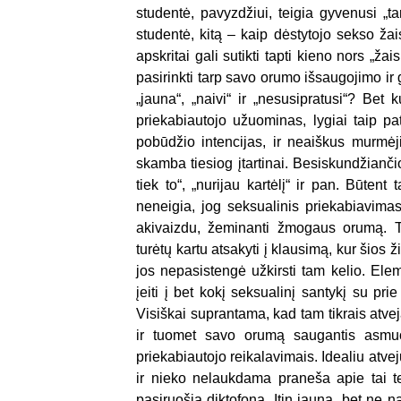
studentė, pavyzdžiui, teigia gyvenusi „
studentė, kitą – kaip dėstytojo sekso žai
apskritai gali sutikti tapti kieno nors „ža
pasirinkti tarp savo orumo išsaugojimo i
„jauna“, „naivi“ ir „nesusipratusi“? Be
priekabiautojo užuominas, lygiai taip pa
pobūdžio intencijas, ir neaiškus murmė
skamba tiesiog įtartinai. Besiskundžianč
tiek to“, „nurijau kartėlį“ ir pan. Būten
neneigia, jog seksualinis priekabiavimas 
akivaizdu, žeminanti žmogaus orumą. T
turėtų kartu atsakyti į klausimą, kur šios 
jos nepasistengė užkirsti tam kelio. Ele
įeiti į bet kokį seksualinį santykį su pr
Visiškai suprantama, kad tam tikrais atve
ir tuomet savo orumą saugantis asmuo
priekabiautojo reikalavimais. Idealiu atv
ir nieko nelaukdama praneša apie tai tei
pasiruošia diktofoną. Itin jauna, bet ne n