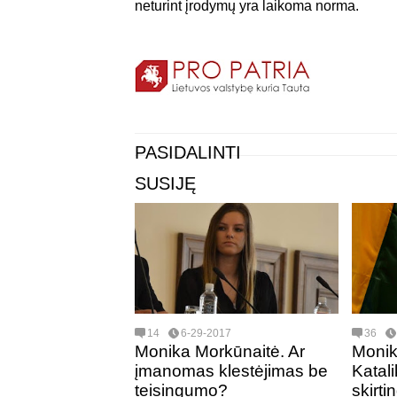
neturint įrodymų yra laikoma norma.
PASIDALINTI
SUSIJĘ
14
6-29-2017
36
Monika Morkūnaitė. Ar
Monik
įmanomas klestėjimas be
Katal
teisingumo?
skirti