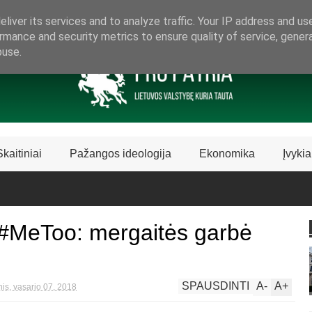
ARAMA LIETUVIŠKAI LIETUVAI
liver its services and to analyze traffic. Your IP address and us
rmance and security metrics to ensure quality of service, gene
buse.
Skaitiniai
Pažangos ideologija
Ekonomika
Įvykia
 #MeToo: mergaitės garbė
SPAUSDINTI
A
-
A
+
nis, vasario 07, 2018