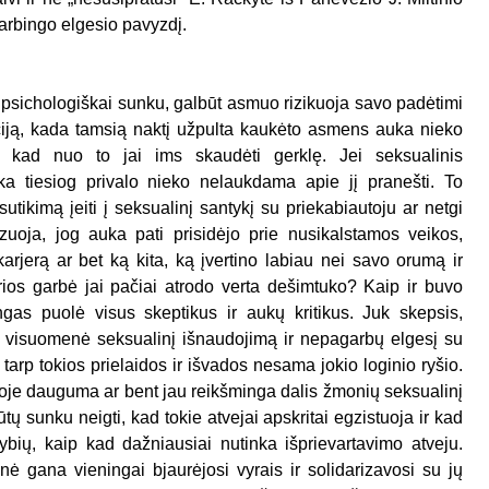
arbingo elgesio pavyzdį.
ūti psichologiškai sunku, galbūt asmuo rizikuoja savo padėtimi
uaciją, kada tamsią naktį užpulta kaukėto asmens auka nieko
 kad nuo to jai ims skaudėti gerklę. Jei seksualinis
ka tiesiog privalo nieko nelaukdama apie jį pranešti. To
utikimą įeiti į seksualinį santykį su priekabiautoju ar netgi
izuoja, jog auka pati prisidėjo prie nusikalstamos veikos,
arjerą ar bet ką kita, ką įvertino labiau nei savo orumą ir
rios garbė jai pačiai atrodo verta dešimtuko? Kaip ir buvo
angas puolė visus skeptikus ir aukų kritikus. Juk skepsis,
ad visuomenė seksualinį išnaudojimą ir nepagarbų elgesį su
 tarp tokios prielaidos ir išvados nesama jokio loginio ryšio.
ioje dauguma ar bent jau reikšminga dalis žmonių seksualinį
ų sunku neigti, kad tokie atvejai apskritai egzistuoja ir kad
ybių, kaip kad dažniausiai nutinka išprievartavimo atveju.
nė gana vieningai bjaurėjosi vyrais ir solidarizavosi su jų