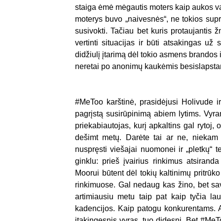
staiga ėmė mėgautis moters kaip aukos v
moterys buvo „naivesnės“, ne tokios suprat
susivokti. Tačiau bet kuris protaujantis 
vertinti situacijas ir būti atsakingas u
didžiulį įtarimą dėl tokio asmens brandos i
neretai po anonimų kaukėmis besislapstanč
#MeToo karštinė, prasidėjusi Holivude ir
pagrįstą susirūpinimą abiem lytims. Vyra
priekabiautojas, kurį apkaltins gal rytoj
dešimt metų. Darėte tai ar ne, niekam 
nuspręsti viešajai nuomonei ir „pletkų“ t
ginklu: prieš įvairius rinkimus atsiran
Moorui būtent dėl tokių kaltinimų pritrūk
rinkimuose. Gal nedaug kas žino, bet sav
artimiausiu metu taip pat kaip tyčia la
kadencijos. Kaip patogu konkurentams. An
įtakingesnis vyras, tuo didesnį. Bet #MeT