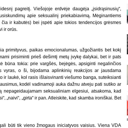
idesnį pagreitį. Viešojoje erdvėje daugėja „įsidrąsinusių“,
 nusiskundimų apie seksualinį priekabiavimą. Mėginantiems
 čia ir kabutės) bei įspėti apie tokios tendencijos grėsmes
i ir orūs.
emia primityvus, paikas emocionalumas, užgožiantis bet kokį
imami prisiminti prieš dešimtį metų įvykę dalykai, bet ir pats
tė būna tokia: prie vargšės, bejėgės, apsiginti negalinčios
 vyras, o ši, bijodama aplinkinių reakcijos ar jausdama
jo ir laukė, kol rasis išlaisvinanti viešumo banga, suteiksianti
Į klausimus, kodėl vadinamoji auka dažnu atveju pati sutiko ar
imą nepageidaujamam seksualiniam elgesiui, atsakoma, kad
“, „naivi“, „girta“ ir pan. Atleiskite, kad skamba ironiškai. Bet
gali būti tik vieno žmogaus iniciatyvos vaisius. Viena VDA