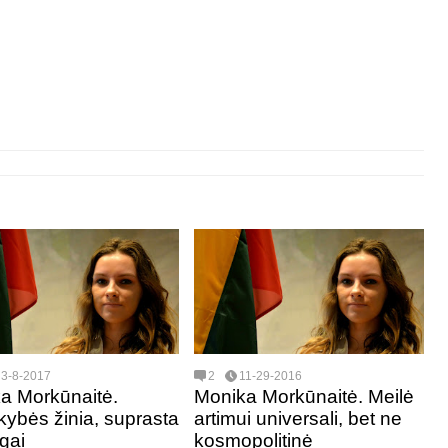
3-8-2017
2
11-29-2016
a Morkūnaitė.
Monika Morkūnaitė. Meilė
ikybės žinia, suprasta
artimui universali, bet ne
ngai
kosmopolitinė