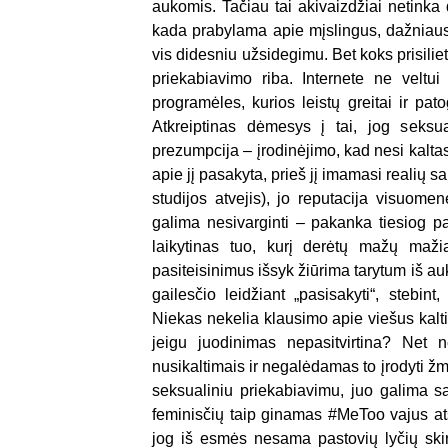
aukomis. Tačiau tai akivaizdžiai netinka
kada prabylama apie mįslingus, dažniausi
vis didesniu užsidegimu. Bet koks prisiliet
priekabiavimo riba. Internete ne veltui 
programėles, kurios leistų greitai ir pato
Atkreiptinas dėmesys į tai, jog seksu
prezumpcija – įrodinėjimo, kad nesi kaltas,
apie jį pasakyta, prieš jį imamasi realių s
studijos atvejis), jo reputacija visuom
galima nesivarginti – pakanka tiesiog pa
laikytinas tuo, kurį derėtų mažų maži
pasiteisinimus išsyk žiūrima tarytum iš auk
gailesčio leidžiant „pasisakyti“, stebint
Niekas nekelia klausimo apie viešus kalti
jeigu juodinimas nepasitvirtina? Net 
nusikaltimais ir negalėdamas to įrodyti ž
seksualiniu priekabiavimu, juo galima sau
feminisčių taip ginamas #MeToo vajus at
jog iš esmės nesama pastovių lyčių skirtu