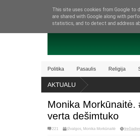
SAMBŪRIS
PRISIJUNKITE PRIE MŪSŲ!
KONTAKTAI
P
This site uses cookies from Google to de
are shared with Google along with perfo
statistics, and to detect and address a
Politika
Pasaulis
Religija
iau kaip 5 000
AKTUALU
dė Biblijos knygų
Monika Morkūnaitė.
verta dešimtuko
221
Įžvalgos
,
Monika Morkūnaitė
trečiadie