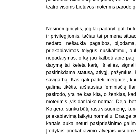
teatro visoms Lietuvos moterims parodė g
Nesinori ginčytis, jog tai padaryti gali b
ir privilegijomis, tačiau tai primena sit
nedaro, nešaukia pagalbos, bijodama,
priekabiavimas tolygus nusikaltimui, au
nepadarymas, o ką jau kalbėti apie patį s
darymą tai keletą kartų iš eilės, signal
pasirinkdama statusą, atlygį, pažymius, k
savigarbą. Kas gali padėti mergaitei, ku
galima tikėtis, aršiausias feminisčių fl
pasirodo, yra ne kas kita, o ženklas, k
moterimis „vis dar laiko norma“. Deja, bet
Ko gero, sunku būtų rasti visuomenę, kur
priekabiavimą laikytų normaliu. Drauge būt
kartais auka neturi pasipriešinimo galim
Įrodytais priekabiavimo atvejais visuome