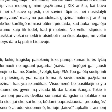
kaip visa moterų giminė grąžinama į XIX amžių, kai buvo
 nei už save spręsti, nei savimi rūpintis, nei nusistatyti
rogresyvaus“ mąstymo paradoksas grąžina moteris į amžinų
 MeToo karštligė remiasi būtent prielaida, kad auka negalėjo
orumo kaip tik todėl, kad ji moteris. Ne veltui stiprios ir
kai viešai smerkti ir atsiriboti nuo šios akcijos, ne veltui
rys daro tą patį ir Lietuvoje.
i, kokių tragiškų pasekmių toks panoptikumas turės lyčių
rmuoti ne ugdant pagarbą (naiviai ir bejėgei gali jausti
orojimo baime. Sunku įžvelgti, kaip #MeToo galėtų sustiprinti
iau priešingai, yra nauja forma iš sovietmečio pažįstamo
nežinai, kas yra skundikas. Visuomenė be pasitikėjimo yra
visuomenės gyvenimą visada tik dar labiau išauga. Tokie ir
 asmenį purvais dvelkia sumaniai dangstoma totalitarizmo
sta stoti jai skersai kelio, būdami paprasčiausiai „nepatogūs“
isesnė atrodo visuomenė, kurioje „laisvė“ apkaltinti asmenį