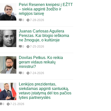
Peivi Resenen kreipėsi į EŽTT
– siekia apginti žodžio ir
religijos laisvę
0
7-28-2026
Juanas Carlosas Aguilera
Perezas. Kai blogio ieškoma
ne žmoguje, o kultūroje
0
7-25-2026
Dovilas Petkus. Ko reikia
geram vidaus reikalų
ministrui?
0
7-24-2026
Lenkijos prezidentas,
siekdamas apginti santuoką,
vetavo įstatymą dėl tos pačios
lyties partnerystės
0
7-21-2026