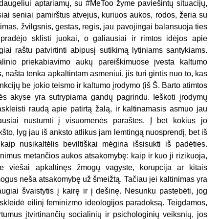
 daugeliui aptariamų, su #MeToo žyme paviešintų situacijų,
ai seniai pamirštus atvejus, kuriuos aukos, rodos, žeria su
imas, žvilgsnis, gestas, regis, jau pavojingai balansuoja ties
pradėjo sklisti juokai, o galiausiai ir rimtos idėjos apie
giai raštu patvirtinti abipusį sutikimą lytiniams santykiams.
alinio priekabiavimo aukų pareiškimuose įvesta kaltumo
 našta tenka apkaltintam asmeniui, jis turi gintis nuo to, kas
ankcijų be jokio teismo ir kaltumo įrodymo (iš Š. Barto atimtos
enės akyse yra sutrypiama gandų pagrindu. Ieškoti įrodymų
skleisti raudą apie patirtą žalą, ir kaltinamasis asmuo jau
ausiai nustumti į visuomenės paraštes. Į bet kokius jo
što, lyg jau iš anksto atlikus jam lemtingą nuosprendį, bet iš
, kaip nusikaltėlis beviltiškai mėgina išsisukti iš padėties.
nimus metančios aukos atsakomybę: kaip ir kuo ji rizikuoja,
ne viešai apkaltinęs žmogų vagyste, korupcija ar kitais
mogus neša atsakomybę už šmeižtą. Tačiau jei kaltinimas yra
giai švaistytis į kairę ir į dešinę. Nesunku pastebėti, jog
skleidė eilinį feminizmo ideologijos paradoksą. Teigdamos,
mus įtvirtinančių socialinių ir psichologinių veiksnių, jos