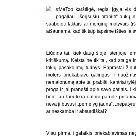
#MeToo karštligė, regis, įgyja vis d
pagaliau „išdrįsusių prabilti“ aukų
suabejoti faktais ar merginų motyvais (iš
atšaunama, kad tik taip tapsime išties laisv
Liūdina tai, kiek daug šioje isterijoje l
kritiškumą. Keista ne tik tai, kad staiga 
tokių pasakojimų turinys. Paprastai žinu
moters priekabiavo galingas ir nuožmus
nemalonumą apie tai prabilti, kantriai tylė
progą ir jai pranešti apie savo patirtis. 
bent jau tam tikra dalimi parodė pritar
neva ji buvusi „pernelyg jauna“, „nepatyrusi
ar neskamba ir absurdiškai?
Visų pirma, ilgalaikis priekabiavimas ne