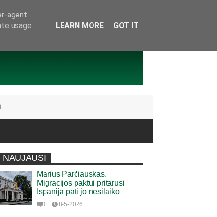
er-agent
rate usage
LEARN MORE
GOT IT
i
NAUJAUSI
Marius Parčiauskas.
Migracijos paktui pritarusi
Ispanija pati jo nesilaiko
0
8-5-2026