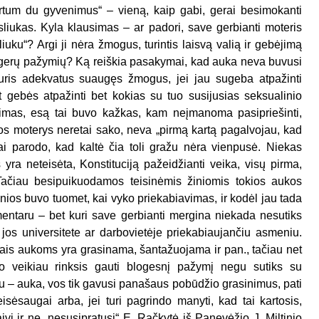
tartum du gyvenimus“ – vieną, kaip gabi, gerai besimokanti
sliukas. Kyla klausimas – ar padori, save gerbianti moteris
isliuku“? Argi ji nėra žmogus, turintis laisvą valią ir gebėjimą
r gerų pažymių? Ką reiškia pasakymai, kad auka neva buvusi
t kuris adekvatus suaugęs žmogus, jei jau sugeba atpažinti
t gebės atpažinti bet kokias su tuo susijusias seksualinio
jimas, esą tai buvo kažkas, kam neįmanoma pasipriešinti,
ios moterys neretai sako, neva „pirmą kartą pagalvojau, kad
t tai parodo, kad kaltė čia toli gražu nėra vienpusė. Niekas
yra neteisėta, Konstituciją pažeidžianti veika, visų pirma,
ačiau besipuikuodamos teisinėmis žiniomis tokios aukos
žinios buvo tuomet, kai vyko priekabiavimas, ir kodėl jau tada
mentaru – bet kuri save gerbianti mergina niekada nesutiks
ie jos universitete ar darbovietėje priekabiaujančiu asmeniu.
jais aukoms yra grasinama, šantažuojama ir pan., tačiau net
 veikiau rinksis gauti blogesnį pažymį negu sutiks su
eju – auka, vos tik gavusi panašaus pobūdžio grasinimus, pati
sėsaugai arba, jei turi pagrindo manyti, kad tai kartosis,
aivi ir ne „nesusipratusi“ E. Račkytė iš Panevėžio J. Miltinio