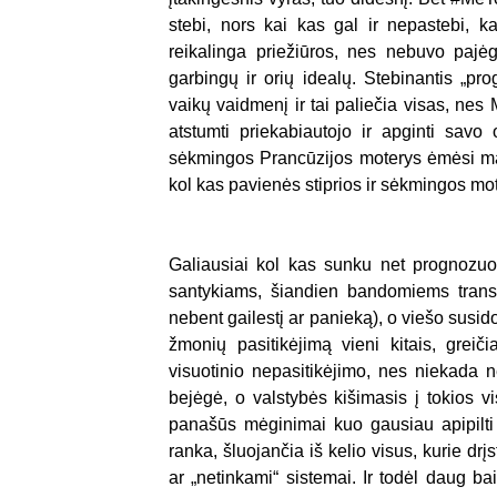
stebi, nors kai kas gal ir nepastebi, 
reikalinga priežiūros, nes nebuvo pajėgi
garbingų ir orių idealų. Stebinantis „p
vaikų vaidmenį ir tai paliečia visas, nes
atstumti priekabiautojo ir apginti savo 
sėkmingos Prancūzijos moterys ėmėsi masiš
kol kas pavienės stiprios ir sėkmingos mote
Galiausiai kol kas sunku net prognozuot
santykiams, šiandien bandomiems transfo
nebent gailestį ar panieką), o viešo susid
žmonių pasitikėjimą vieni kitais, greič
visuotinio nepasitikėjimo, nes niekada 
bejėgė, o valstybės kišimasis į tokios 
panašūs mėginimai kuo gausiau apipilti
ranka, šluojančia iš kelio visus, kurie drį
ar „netinkami“ sistemai. Ir todėl daug ba